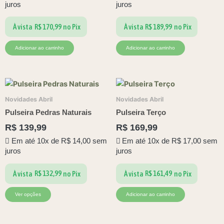
juros
juros
R$
170,99
R$
189,99
À vista
no Pix
À vista
no Pix
Adicionar ao carrinho
Adicionar ao carrinho
Este
produto
Novidades Abril
Novidades Abril
tem
Pulseira Pedras Naturais
Pulseira Terço
várias
R$
139,99
R$
169,99
variantes.
Em até 10x de
R$
14,00
sem
Em até 10x de
R$
17,00
sem
As
juros
juros
opções
podem
R$
132,99
R$
161,49
À vista
no Pix
À vista
no Pix
ser
escolhidas
Ver opções
Adicionar ao carrinho
na
página