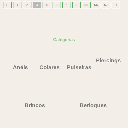
do
←
1
2
3
4
5
6
…
55
56
57
→
produto
Categorias
Piercings
Anéis
Colares
Pulseiras
Brincos
Berloques