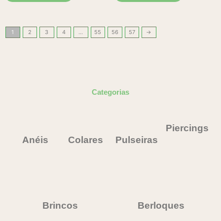
1
2
3
4
…
55
56
57
→
Categorias
Piercings
Anéis
Colares
Pulseiras
Brincos
Berloques