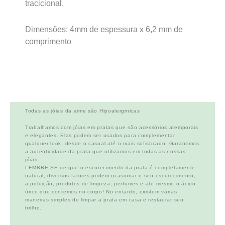
tracicional.
Dimensões: 4mm de espessura x 6,2 mm de
comprimento
Todas as jóias da aime são Hipoalerginicas
Trabalhamos com jóias em pratas que são acessórios atemporais
e elegantes. Elas podem ser usados para complementar
qualquer look, desde o casual até o mais sofisticado. Garantimos
a autenticidade da prata que utilizamos em todas as nossas
jóias.
LEMBRE-SE de que o escurecimento da prata é completamente
natural, diversos fatores podem ocasionar o seu escurecimento,
a poluição, produtos de limpeza, perfumes e ate mesmo o ácido
úrico que contemos no corpo! No entanto, existem várias
maneiras simples de limpar a prata em casa e restaurar seu
brilho.