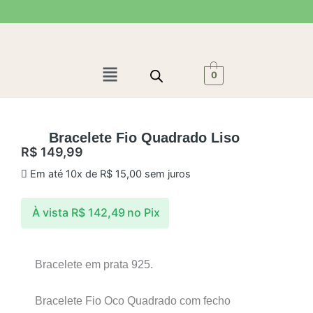
Ir
para
o
conteúdo
Menu
0
Bracelete Fio Quadrado Liso
R$
149,99
Em até 10x de
R$
15,00
sem juros
À vista
R$
142,49
no Pix
Bracelete em prata 925.
Bracelete Fio Oco Quadrado com fecho