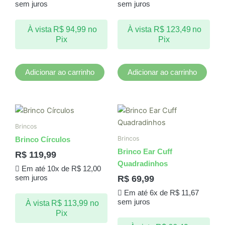
sem juros
sem juros
À vista
R$
94,99
no
À vista
R$
123,49
no
Pix
Pix
Adicionar ao carrinho
Adicionar ao carrinho
Brincos
Brincos
Brinco Círculos
Brinco Ear Cuff
R$
119,99
Quadradinhos
Em até 10x de
R$
12,00
R$
69,99
sem juros
Em até 6x de
R$
11,67
sem juros
À vista
R$
113,99
no
Pix