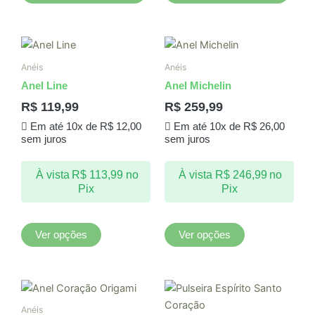
Este
Este
produto
produto
Anéis
Anéis
tem
tem
Anel Line
Anel Michelin
várias
várias
R$
119,99
R$
259,99
variantes.
variantes.
Em até 10x de
R$
12,00
Em até 10x de
R$
26,00
As
As
sem juros
sem juros
opções
opções
podem
podem
À vista
R$
113,99
no
À vista
R$
246,99
no
ser
ser
Pix
Pix
escolhidas
escolhidas
na
na
página
página
Ver opções
Ver opções
do
do
produto
produto
Anéis