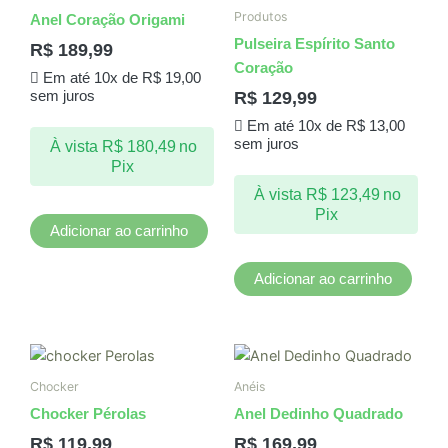
Produtos
Anel Coração Origami
Pulseira Espírito Santo
R$
189,99
Coração
Em até 10x de
R$
19,00
R$
129,99
sem juros
Em até 10x de
R$
13,00
sem juros
À vista
R$
180,49
no
Pix
À vista
R$
123,49
no
Pix
Adicionar ao carrinho
Adicionar ao carrinho
Chocker
Anéis
Chocker Pérolas
Anel Dedinho Quadrado
R$
119,99
R$
169,99