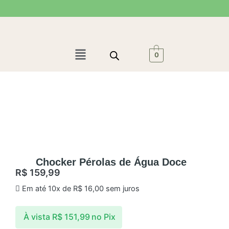
Ir
para
o
conteúdo
Menu
0
Chocker Pérolas de Água Doce
R$
159,99
Em até 10x de
R$
16,00
sem juros
À vista
R$
151,99
no Pix