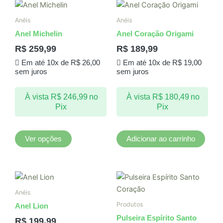
Este
produto
Anéis
Anéis
tem
Anel Michelin
Anel Coração Origami
várias
R$
259,99
R$
189,99
variantes.
Em até 10x de
R$
26,00
Em até 10x de
R$
19,00
As
sem juros
sem juros
opções
podem
À vista
R$
246,99
no
À vista
R$
180,49
no
ser
Pix
Pix
escolhidas
na
página
Ver opções
Adicionar ao carrinho
do
produto
Anéis
Produtos
Anel Lion
Pulseira Espírito Santo
R$
199,99