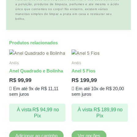
a poluição, produtos de limpeza, perfumes e ate mesmo o ácido
úrico que contemos no corpo! No entanto, existem várias
maneiras simples de limpar a prata em casa e restaurar seu
brilho.
Produtos relacionados
Este
produto
Anéis
Anéis
tem
Anel Quadrado e Bolinha
Anel 5 Fios
várias
R$
99,99
R$
199,99
variantes.
Em até 9x de
R$
11,11
Em até 10x de
R$
20,00
As
sem juros
sem juros
opções
podem
À vista
R$
94,99
no
À vista
R$
189,99
no
ser
Pix
Pix
escolhidas
na
página
Adicionar ao carrinho
Ver opções