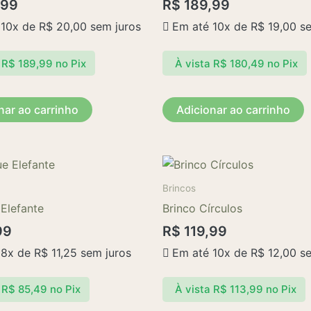
,99
R$
189,99
 10x de
R$
20,00
sem juros
Em até 10x de
R$
19,00
se
R$
189,99
no Pix
À vista
R$
180,49
no Pix
nar ao carrinho
Adicionar ao carrinho
Brincos
Elefante
Brinco Círculos
99
R$
119,99
 8x de
R$
11,25
sem juros
Em até 10x de
R$
12,00
se
R$
85,49
no Pix
À vista
R$
113,99
no Pix