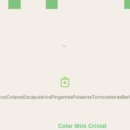
0
cos
Colares
Escapulários
Pingentes
Pulseiras
Tornozeleiras
Ber
Colar Mini Cristal