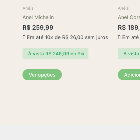
produto
Anéis
Anéis
tem
Anel Michelin
Anel Cor
várias
R$
259,99
R$
189
variantes.
Em até 10x de
R$
26,00
sem juros
Em até
As
opções
À vista
R$
246,99
no Pix
À vista
podem
ser
escolhidas
Ver opções
Adicio
na
página
do
produto