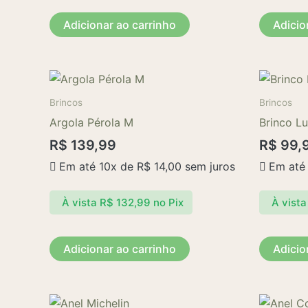
Adicionar ao carrinho
Adicio
Brincos
Brincos
Argola Pérola M
Brinco L
R$
139,99
R$
99,
Em até 10x de
R$
14,00
sem juros
Em até
À vista
R$
132,99
no Pix
À vista
Adicionar ao carrinho
Adicio
Este