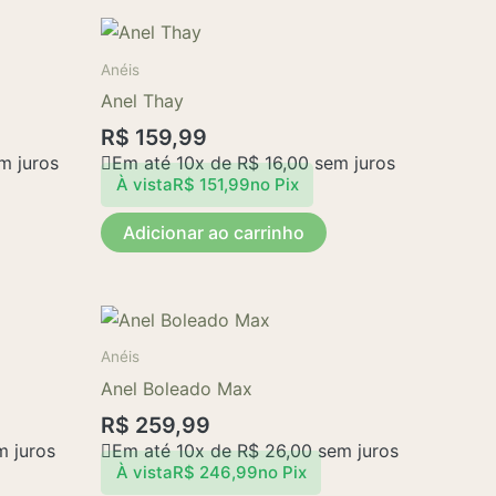
Anéis
Anel Thay
R$
159,99
m juros
Em até 10x de
R$
16,00
sem juros
À vista
R$
151,99
no Pix
Adicionar ao carrinho
Este
produto
Anéis
tem
Anel Boleado Max
várias
R$
259,99
variantes.
 juros
Em até 10x de
R$
26,00
sem juros
As
À vista
R$
246,99
no Pix
opções