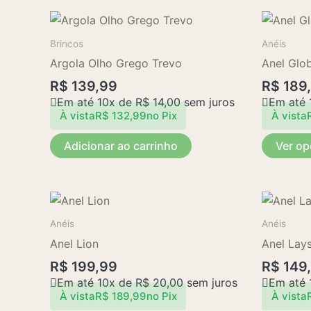
Brincos
Anéis
Argola Olho Grego Trevo
Anel Glo
R$
139,99
R$
189
Em até 10x de
R$
14,00
sem juros
Em até 
À vista
R$
132,99
no Pix
À vista
Adicionar ao carrinho
Ver o
Anéis
Anéis
Anel Lion
Anel Lay
R$
199,99
R$
149
Em até 10x de
R$
20,00
sem juros
Em até 
À vista
R$
189,99
no Pix
À vista