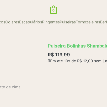
0
cos
Colares
Escapulários
Pingentes
Pulseiras
Tornozeleiras
Ber
Pulseira Bolinhas Shambal
R$
119,99
Em até 10x de
R$
12,00
sem ju
rte de cima.