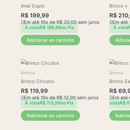
Anel Duplo
Brinco v
R$
199,99
R$
210
Em até 10x de
R$
20,00
sem juros
Em até 
À vista
R$
189,99
no Pix
À vista
Adicionar ao carrinho
Adicio
Brincos
Brincos
Brinco Círculos
Brinco E
R$
119,99
R$
69,
Em até 10x de
R$
12,00
sem juros
Em até
À vista
R$
113,99
no Pix
vista
R$
6
Adicionar ao carrinho
Adicio