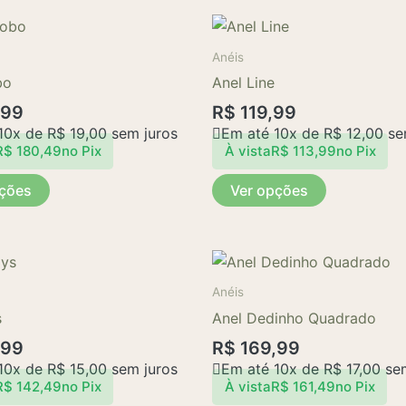
Este
Este
produto
produto
Anéis
tem
tem
bo
Anel Line
várias
várias
,99
R$
119,99
variantes.
variantes.
10x de
R$
19,00
sem juros
Em até 10x de
R$
12,00
se
As
As
R$
180,49
no Pix
À vista
R$
113,99
no Pix
opções
opções
pções
Ver opções
podem
podem
ser
ser
escolhidas
escolhidas
na
na
página
página
Anéis
do
do
s
Anel Dedinho Quadrado
produto
produto
,99
R$
169,99
10x de
R$
15,00
sem juros
Em até 10x de
R$
17,00
sem
R$
142,49
no Pix
À vista
R$
161,49
no Pix