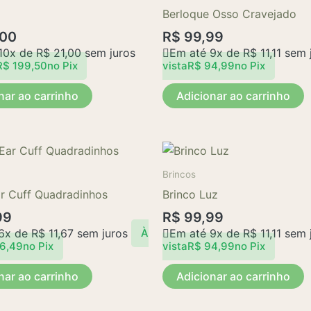
Berloque Osso Cravejado
,00
R$
99,99
10x de
R$
21,00
sem juros
Em até 9x de
R$
11,11
sem 
R$
199,50
no Pix
vista
R$
94,99
no Pix
nar ao carrinho
Adicionar ao carrinho
Brincos
ar Cuff Quadradinhos
Brinco Luz
99
R$
99,99
 6x de
R$
11,67
sem juros
Em até 9x de
R$
11,11
sem 
À
6,49
no Pix
vista
R$
94,99
no Pix
nar ao carrinho
Adicionar ao carrinho