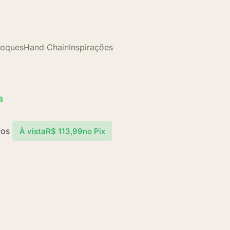
loques
Hand Chain
Inspirações
a
ros
À vista
R$
113,99
no Pix