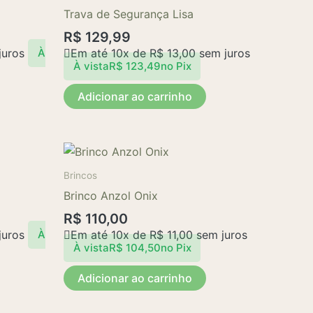
Trava de Segurança Lisa
R$
129,99
juros
Em até 10x de
R$
13,00
sem juros
À
À vista
R$
123,49
no Pix
Adicionar ao carrinho
Brincos
Brinco Anzol Onix
R$
110,00
juros
Em até 10x de
R$
11,00
sem juros
À
À vista
R$
104,50
no Pix
Adicionar ao carrinho