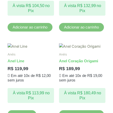
À vista
R$
104,50
no
À vista
R$
132,99
no
Pix
Pix
Adicionar ao carrinho
Adicionar ao carrinho
Este
produto
Anéis
Anéis
tem
Anel Line
Anel Coração Origami
várias
R$
119,99
R$
189,99
variantes.
Em até 10x de
R$
12,00
Em até 10x de
R$
19,00
As
sem juros
sem juros
opções
podem
À vista
R$
113,99
no
À vista
R$
180,49
no
ser
Pix
Pix
escolhidas
na
página