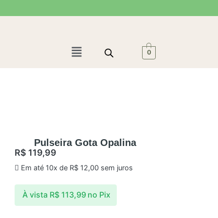
Ir
para
o
conteúdo
Menu
0
Pulseira Gota Opalina
R$
119,99
Em até 10x de
R$
12,00
sem juros
À vista
R$
113,99
no Pix