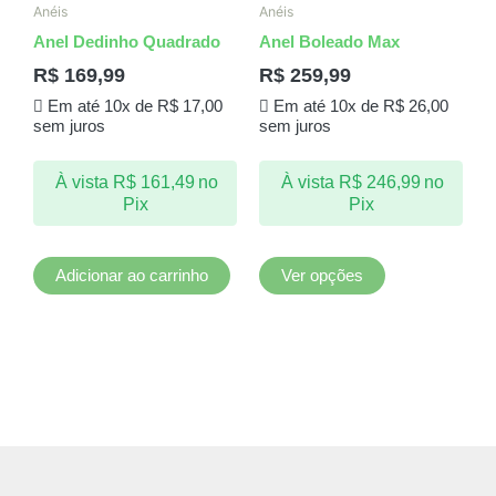
produto
Anéis
Anéis
tem
Anel Dedinho Quadrado
Anel Boleado Max
várias
R$
169,99
R$
259,99
variantes.
Em até 10x de
R$
17,00
Em até 10x de
R$
26,00
As
sem juros
sem juros
opções
podem
À vista
R$
161,49
no
À vista
R$
246,99
no
ser
Pix
Pix
escolhidas
na
página
Adicionar ao carrinho
Ver opções
do
produto