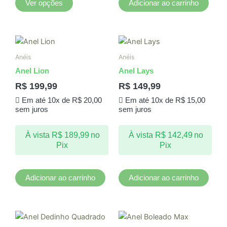
Ver opções
Adicionar ao carrinho
do
produto
Anéis
Anéis
Anel Lion
Anel Lays
R$
199,99
R$
149,99
Em até 10x de
R$
20,00
Em até 10x de
R$
15,00
sem juros
sem juros
À vista
R$
189,99
no
À vista
R$
142,49
no
Pix
Pix
Adicionar ao carrinho
Adicionar ao carrinho
Este