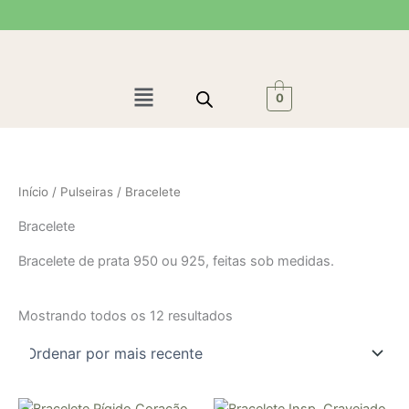
Classificado
Ir
por
mais
para
recente
o
conteúdo
Menu
0
Início
/
Pulseiras
/ Bracelete
Bracelete
Bracelete de prata 950 ou 925, feitas sob medidas.
Mostrando todos os 12 resultados