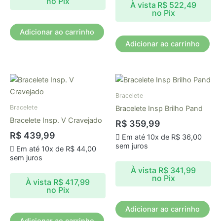
no Pix
À vista
R$
522,49
no Pix
Adicionar ao carrinho
Adicionar ao carrinho
Bracelete
Bracelete
Bracelete Insp Brilho Pand
Bracelete Insp. V Cravejado
R$
359,99
R$
439,99
Em até 10x de
R$
36,00
sem juros
Em até 10x de
R$
44,00
sem juros
À vista
R$
341,99
no Pix
À vista
R$
417,99
no Pix
Adicionar ao carrinho
Adicionar ao carrinho