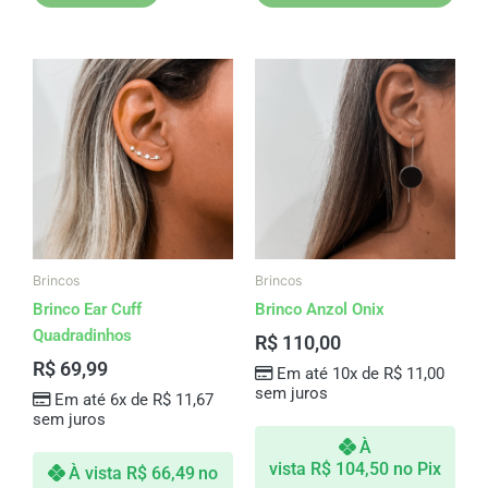
Brincos
Brincos
Brinco Ear Cuff
Brinco Anzol Onix
Quadradinhos
R$
110,00
R$
69,99
Em até 10x de
R$
11,00
sem juros
Em até 6x de
R$
11,67
sem juros
À
vista
R$
104,50
no Pix
À vista
R$
66,49
no