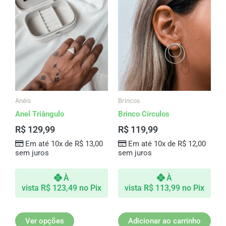
Este
produto
tem
várias
variantes.
As
opções
podem
ser
Anéis
Brincos
escolhidas
Anel Triângulo
Brinco Círculos
na
R$
129,99
R$
119,99
página
Em até 10x de
R$
13,00
Em até 10x de
R$
12,00
do
sem juros
sem juros
produto
À
À
vista
R$
123,49
no Pix
vista
R$
113,99
no Pix
Ver opções
Adicionar ao carrinho