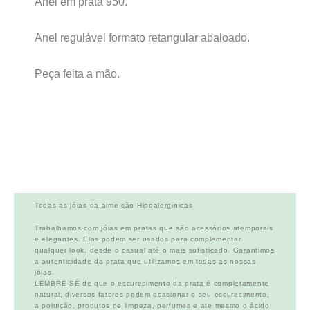
Anel em prata 950.
Anel regulável formato retangular abaloado.
Peça feita a mão.
Todas as jóias da aime são Hipoalerginicas
Trabalhamos com jóias em pratas que são acessórios atemporais
e elegantes. Elas podem ser usados para complementar
qualquer look, desde o casual até o mais sofisticado. Garantimos
a autenticidade da prata que utilizamos em todas as nossas
jóias.
LEMBRE-SE de que o escurecimento da prata é completamente
natural, diversos fatores podem ocasionar o seu escurecimento,
a poluição, produtos de limpeza, perfumes e ate mesmo o ácido