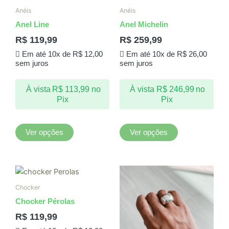
produto
produto
Anéis
Anéis
tem
tem
Anel Line
Anel Michelin
várias
várias
R$
119,99
R$
259,99
variantes.
variantes.
Em até 10x de
R$
12,00
Em até 10x de
R$
26,00
As
As
sem juros
sem juros
opções
opções
podem
podem
À vista
R$
113,99
no
À vista
R$
246,99
no
ser
ser
Pix
Pix
escolhidas
escolhidas
na
na
página
página
Ver opções
Ver opções
do
do
produto
produto
Este
produto
Chocker
tem
Chocker Pérolas
várias
R$
119,99
variantes.