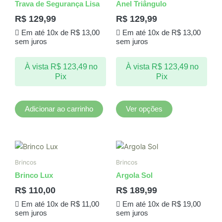
Trava de Segurança Lisa
Anel Triângulo
várias
R$
129,99
R$
129,99
variantes.
Em até 10x de
R$
13,00
Em até 10x de
R$
13,00
As
sem juros
sem juros
opções
podem
À vista
R$
123,49
no
À vista
R$
123,49
no
ser
Pix
Pix
escolhidas
na
página
Adicionar ao carrinho
Ver opções
do
produto
Brincos
Brincos
Brinco Lux
Argola Sol
R$
110,00
R$
189,99
Em até 10x de
R$
11,00
Em até 10x de
R$
19,00
sem juros
sem juros