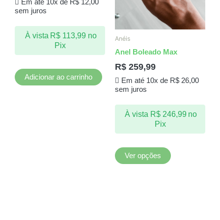
Em até 10x de
R$
12,00
As
sem juros
opções
podem
À vista
R$
113,99
no
ser
Anéis
Pix
escolhidas
Anel Boleado Max
na
R$
259,99
página
Adicionar ao carrinho
Em até 10x de
R$
26,00
do
sem juros
produto
À vista
R$
246,99
no
Pix
Ver opções