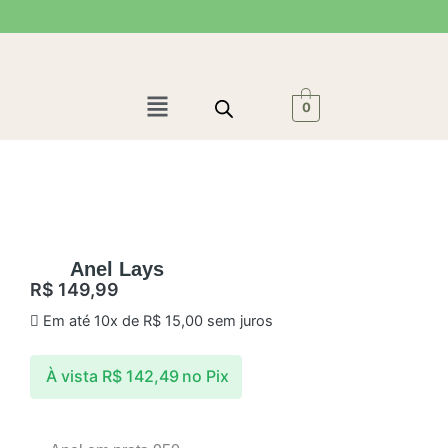
Ir
para
o
conteúdo
Menu
0
Anel Lays
R$
149,99
Em até 10x de
R$
15,00
sem juros
À vista
R$
142,49
no Pix