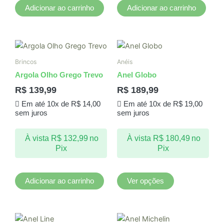
Adicionar ao carrinho
Adicionar ao carrinho
Este
produto
Brincos
Anéis
tem
Argola Olho Grego Trevo
Anel Globo
várias
R$
139,99
R$
189,99
variantes.
Em até 10x de
R$
14,00
Em até 10x de
R$
19,00
As
sem juros
sem juros
opções
podem
À vista
R$
132,99
no
À vista
R$
180,49
no
ser
Pix
Pix
escolhidas
na
página
Adicionar ao carrinho
Ver opções
do
produto
Este
Este