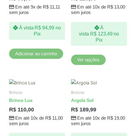
variantes.
Em até 9x de
R$
11,11
Em até 10x de
R$
13,00
As
sem juros
sem juros
opções
podem
À vista
R$
94,99
no
À
ser
Pix
vista
R$
123,49
no
escolhidas
Pix
na
página
Adicionar ao carrinho
do
Ver opções
produto
Brincos
Brincos
Brinco Lux
Argola Sol
R$
110,00
R$
189,99
Em até 10x de
R$
11,00
Em até 10x de
R$
19,00
sem juros
sem juros