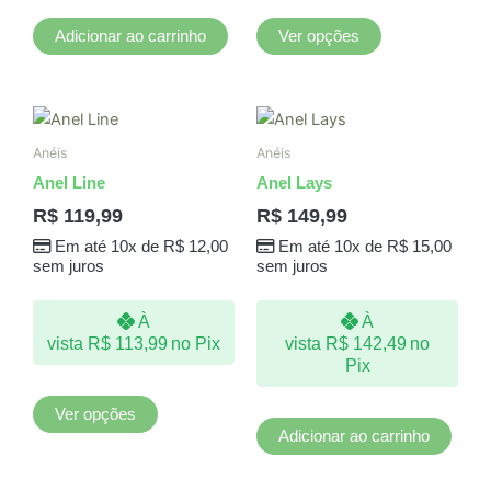
página
do
Adicionar ao carrinho
Ver opções
produto
Este
produto
Anéis
Anéis
tem
Anel Line
Anel Lays
várias
R$
119,99
R$
149,99
variantes.
Em até 10x de
R$
12,00
Em até 10x de
R$
15,00
As
sem juros
sem juros
opções
podem
À
À
ser
vista
R$
113,99
no Pix
vista
R$
142,49
no
escolhidas
Pix
na
página
Ver opções
do
Adicionar ao carrinho
produto