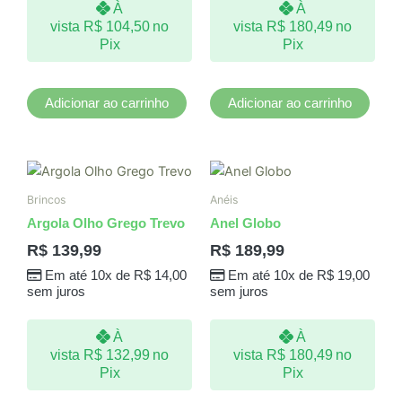
À
À
vista
R$
104,50
no
vista
R$
180,49
no
Pix
Pix
Adicionar ao carrinho
Adicionar ao carrinho
Este
produto
Brincos
Anéis
tem
Argola Olho Grego Trevo
Anel Globo
várias
R$
139,99
R$
189,99
variantes.
Em até 10x de
R$
14,00
Em até 10x de
R$
19,00
As
sem juros
sem juros
opções
podem
À
À
ser
vista
R$
132,99
no
vista
R$
180,49
no
escolhidas
Pix
Pix
na