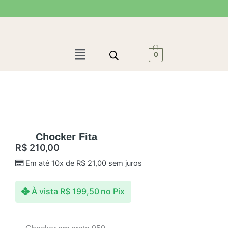
Ir
para
o
conteúdo
Menu
0
Chocker Fita
R$
210,00
Em até 10x de
R$
21,00
sem juros
À vista
R$
199,50
no Pix