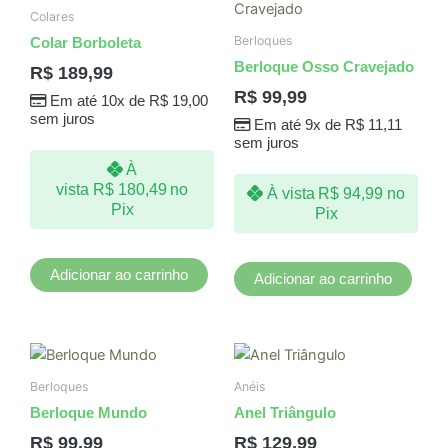
Colares
Berloques
Colar Borboleta
Berloque Osso Cravejado
R$
189,99
R$
99,99
Em até 10x de
R$
19,00
sem juros
Em até 9x de
R$
11,11
sem juros
À
vista
R$
180,49
no
À vista
R$
94,99
no
Pix
Pix
Adicionar ao carrinho
Adicionar ao carrinho
Este
produto
Berloques
Anéis
tem
Berloque Mundo
Anel Triângulo
várias
R$
99,99
R$
129,99