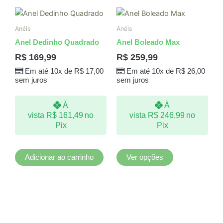
Este
produto
Anéis
Anéis
tem
Anel Dedinho Quadrado
Anel Boleado Max
várias
R$
169,99
R$
259,99
variantes.
Em até 10x de
R$
17,00
Em até 10x de
R$
26,00
As
sem juros
sem juros
opções
podem
À
À
ser
vista
R$
161,49
no
vista
R$
246,99
no
escolhidas
Pix
Pix
na
página
do
Adicionar ao carrinho
Ver opções
produto