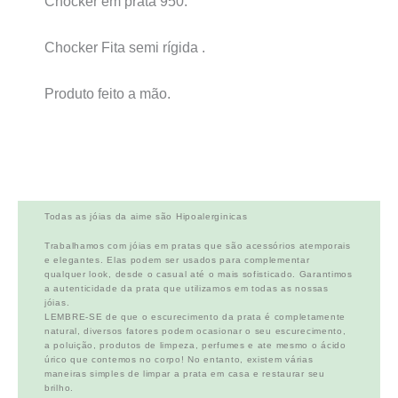
Chocker em prata 950.
Chocker Fita semi rígida .
Produto feito a mão.
Todas as jóias da aime são Hipoalerginicas
Trabalhamos com jóias em pratas que são acessórios atemporais
e elegantes. Elas podem ser usados para complementar
qualquer look, desde o casual até o mais sofisticado. Garantimos
a autenticidade da prata que utilizamos em todas as nossas
jóias.
LEMBRE-SE de que o escurecimento da prata é completamente
natural, diversos fatores podem ocasionar o seu escurecimento,
a poluição, produtos de limpeza, perfumes e ate mesmo o ácido
úrico que contemos no corpo! No entanto, existem várias
maneiras simples de limpar a prata em casa e restaurar seu
brilho.