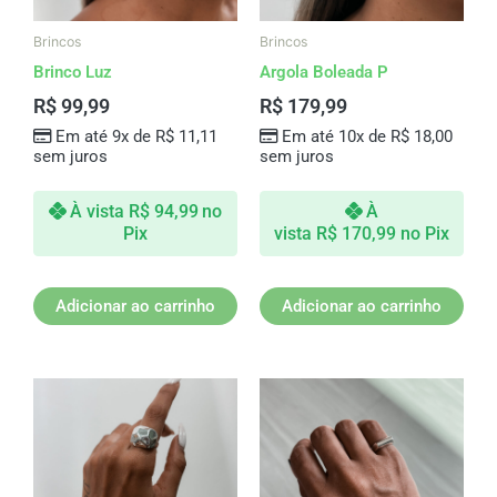
Brincos
Brincos
Brinco Luz
Argola Boleada P
R$
99,99
R$
179,99
Em até 9x de
R$
11,11
Em até 10x de
R$
18,00
sem juros
sem juros
À vista
R$
94,99
no
À
Pix
vista
R$
170,99
no Pix
Adicionar ao carrinho
Adicionar ao carrinho
Este
produto
tem
várias
variantes.