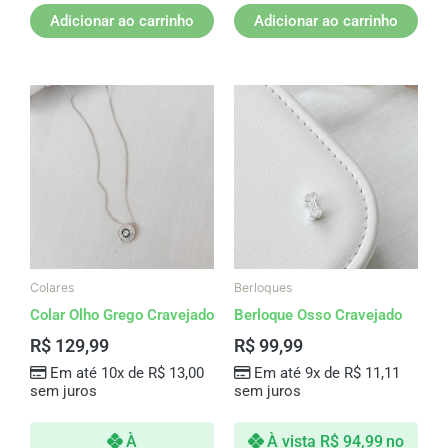
Adicionar ao carrinho
Adicionar ao carrinho
Colares
Berloques
Colar Olho Grego Cravejado
Berloque Osso Cravejado
R$
129,99
R$
99,99
Em até 10x de
R$
13,00
Em até 9x de
R$
11,11
sem juros
sem juros
À
À vista
R$
94,99
no