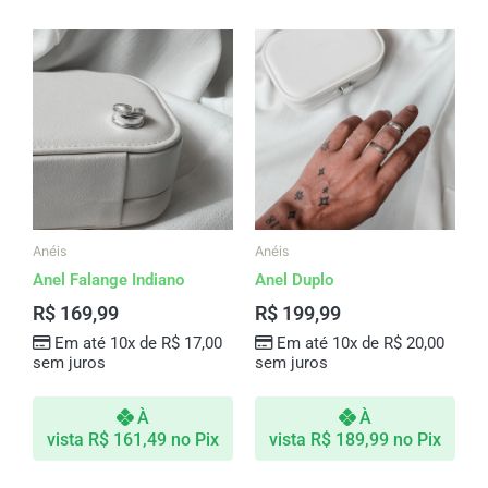
Anéis
Anéis
Anel Falange Indiano
Anel Duplo
R$
169,99
R$
199,99
Em até 10x de
R$
17,00
Em até 10x de
R$
20,00
sem juros
sem juros
À
À
vista
R$
161,49
no Pix
vista
R$
189,99
no Pix