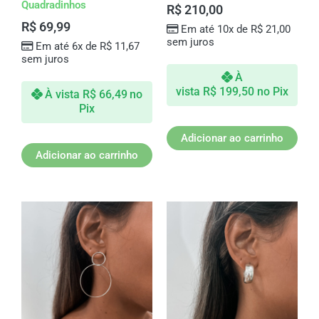
Quadradinhos
R$
210,00
R$
69,99
Em até 10x de
R$
21,00
sem juros
Em até 6x de
R$
11,67
sem juros
À
vista
R$
199,50
no Pix
À vista
R$
66,49
no
Pix
Adicionar ao carrinho
Adicionar ao carrinho