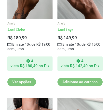
As
opções
podem
ser
Anéis
Anéis
escolhidas
Anel Globo
Anel Lays
na
R$
189,99
R$
149,99
página
Em até 10x de
R$
19,00
Em até 10x de
R$
15,00
do
sem juros
sem juros
produto
À
À
vista
R$
180,49
no Pix
vista
R$
142,49
no Pix
Ver opções
Adicionar ao carrinho
Este
produto