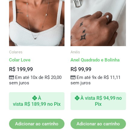
Colares
Anéis
Colar Love
Anel Quadrado e Bolinha
R$
199,99
R$
99,99
Em até 10x de
R$
20,00
Em até 9x de
R$
11,11
sem juros
sem juros
À
À vista
R$
94,99
no
vista
R$
189,99
no Pix
Pix
Adicionar ao carrinho
Adicionar ao carrinho