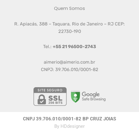
Quem Somos
R. Apiacás, 388 – Taquara, Rio de Janeiro – RJ CEP:
22730-190
Tel.:
+55 21 96500-2743
aimerio@aimerio.com.br
CNPJ: 39.706.010/0001-82
CNPJ 39.706.010/0001-82 BP CRUZ JOIAS
By
HDdesigner