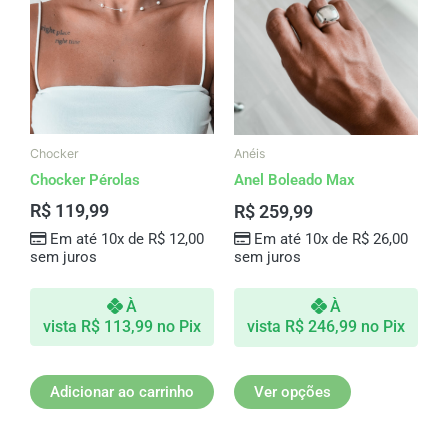
tem
várias
variantes.
As
opções
podem
ser
Chocker
Anéis
escolhidas
Chocker Pérolas
Anel Boleado Max
na
R$
119,99
R$
259,99
página
Em até 10x de
R$
12,00
Em até 10x de
R$
26,00
do
sem juros
sem juros
produto
À
À
vista
R$
113,99
no Pix
vista
R$
246,99
no Pix
Adicionar ao carrinho
Ver opções