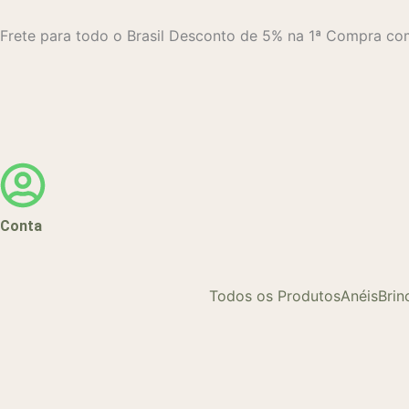
Ir
para
Frete para todo o Brasil
Desconto de 5% na 1ª Compra 
o
conteúdo
Conta
Todos os Produtos
Anéis
Brin