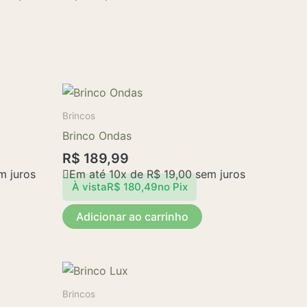
Brincos
Brinco Ondas
R$
189,99
 juros
Em até 10x de
R$
19,00
sem juros
À vista
R$
180,49
no Pix
Adicionar ao carrinho
Brincos