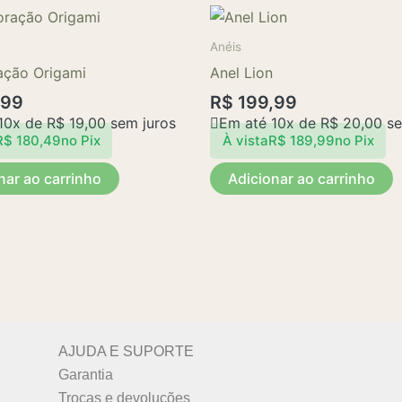
Anéis
ação Origami
Anel Lion
,99
R$
199,99
10x de
R$
19,00
sem juros
Em até 10x de
R$
20,00
se
R$
180,49
no Pix
À vista
R$
189,99
no Pix
nar ao carrinho
Adicionar ao carrinho
AJUDA E SUPORTE
Garantia
Trocas e devoluções