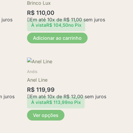
Brinco Lux
R$
110,00
juros
Em até 10x de
R$
11,00
sem juros
À vista
R$
104,50
no Pix
Adicionar ao carrinho
Este
produto
Anéis
tem
Anel Line
várias
R$
119,99
variantes.
 juros
Em até 10x de
R$
12,00
sem juros
As
À vista
R$
113,99
no Pix
opções
Ver opções
podem
ser
escolhidas