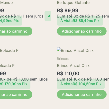
 Mundo
Berloque Elefante
99
R$
89,99
 9x de
R$
11,11
sem juros
Em até 8x de
R$
11,25
sem 
À
4,99
no Pix
À vista
R$
85,49
no Pix
nar ao carrinho
Adicionar ao carrinho
Brincos
oleada P
Brinco Anzol Onix
,99
R$
110,00
10x de
R$
18,00
sem juros
Em até 10x de
R$
11,00
sem
R$
170,99
no Pix
À vista
R$
104,50
no Pix
nar ao carrinho
Adicionar ao carrinho