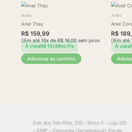
Anéis
Anéis
Anel Thay
Anel Cor
R$
159,99
R$
189
Em até 10x de
R$
16,00
sem juros
Em até 
À vista
R$
151,99
no Pix
À vista
Adicionar ao carrinho
Adicio
Estr. dos Três Rios, 200 – Bloco 3 – Loja 105
– AIME – Freguesia (Jacarepaguá), Rio de