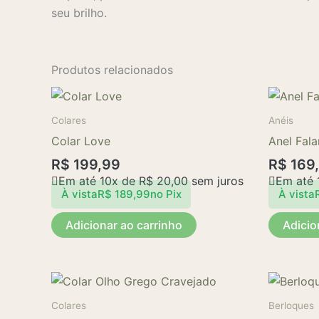
seu brilho.
Produtos relacionados
Colares
Anéis
Colar Love
Anel Fala
R$
199,99
R$
169
Em até 10x de
R$
20,00
sem juros
Em até 
À vista
R$
189,99
no Pix
À vista
Adicionar ao carrinho
Adicio
Colares
Berloques