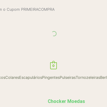
com o Cupom PRIMEIRACOMPRA
0
cos
Colares
Escapulários
Pingentes
Pulseiras
Tornozeleiras
Ber
Chocker Moedas