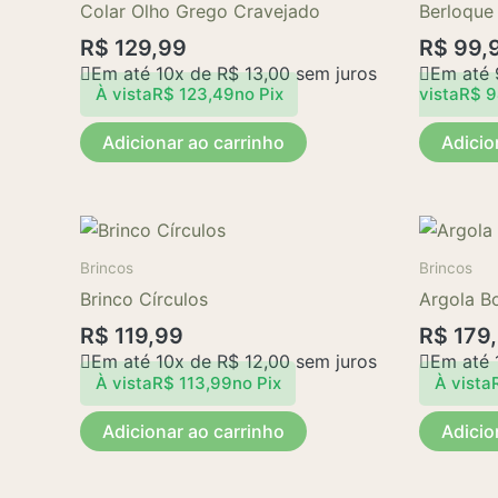
Colar Olho Grego Cravejado
Berloque
R$
129,99
R$
99,
Em até 10x de
R$
13,00
sem juros
Em até
À vista
R$
123,49
no Pix
vista
R$
9
Adicionar ao carrinho
Adicio
Brincos
Brincos
Brinco Círculos
Argola B
R$
119,99
R$
179
Em até 10x de
R$
12,00
sem juros
Em até 
À vista
R$
113,99
no Pix
À vista
Adicionar ao carrinho
Adicio