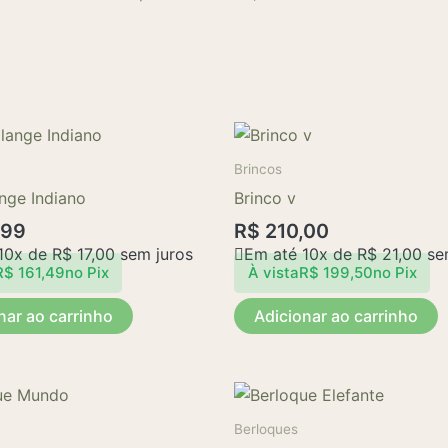
Brincos
nge Indiano
Brinco v
,99
R$
210,00
10x de
R$
17,00
sem juros
Em até 10x de
R$
21,00
sem
R$
161,49
no Pix
À vista
R$
199,50
no Pix
nar ao carrinho
Adicionar ao carrinho
Berloques