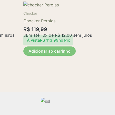
na
página
Chocker
do
Chocker Pérolas
produto
R$
119,99
m juros
Em até 10x de
R$
12,00
sem juros
À vista
R$
113,99
no Pix
Adicionar ao carrinho