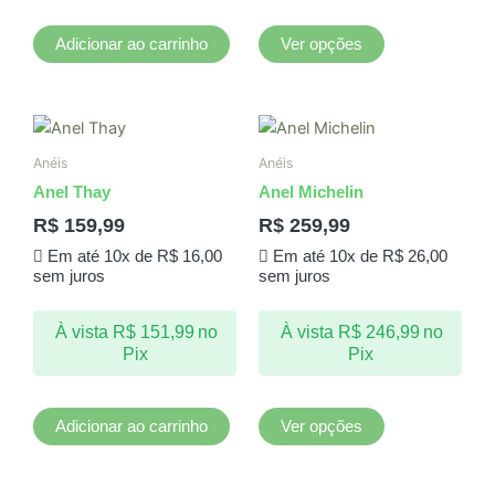
na
página
Adicionar ao carrinho
Ver opções
do
produto
Este
produto
Anéis
Anéis
tem
Anel Thay
Anel Michelin
várias
R$
159,99
R$
259,99
variantes.
Em até 10x de
R$
16,00
Em até 10x de
R$
26,00
As
sem juros
sem juros
opções
podem
À vista
R$
151,99
no
À vista
R$
246,99
no
ser
Pix
Pix
escolhidas
na
página
Adicionar ao carrinho
Ver opções
do
produto