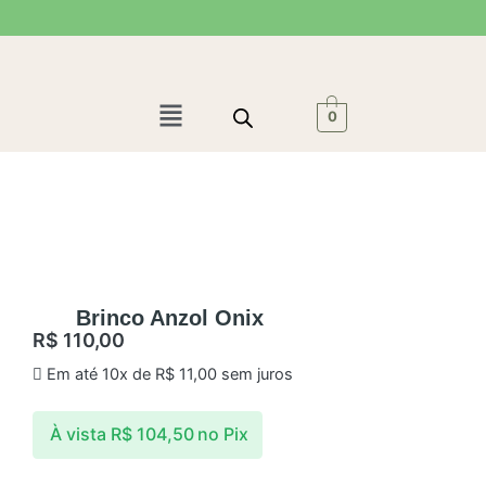
Ir
para
o
conteúdo
Menu
0
Brinco Anzol Onix
R$
110,00
Em até 10x de
R$
11,00
sem juros
À vista
R$
104,50
no Pix