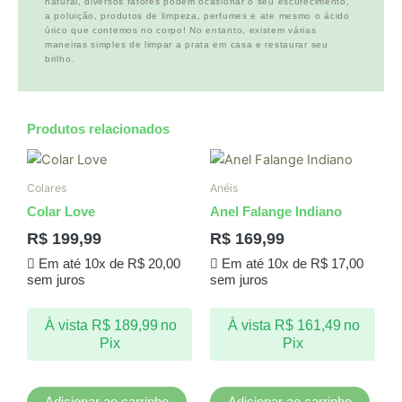
natural, diversos fatores podem ocasionar o seu escurecimento,
a poluição, produtos de limpeza, perfumes e ate mesmo o ácido
úrico que contemos no corpo! No entanto, existem várias
maneiras simples de limpar a prata em casa e restaurar seu
brilho.
Produtos relacionados
Colares
Anéis
Colar Love
Anel Falange Indiano
R$
199,99
R$
169,99
Em até 10x de
R$
20,00
Em até 10x de
R$
17,00
sem juros
sem juros
À vista
R$
189,99
no
À vista
R$
161,49
no
Pix
Pix
Adicionar ao carrinho
Adicionar ao carrinho