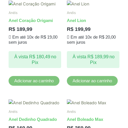
Anéis
Anéis
Anel Coração Origami
Anel Lion
R$
189,99
R$
199,99
Em até 10x de
R$
19,00
Em até 10x de
R$
20,00
sem juros
sem juros
À vista
R$
180,49
no
À vista
R$
189,99
no
Pix
Pix
Adicionar ao carrinho
Adicionar ao carrinho
Este
produto
Anéis
Anéis
tem
Anel Dedinho Quadrado
Anel Boleado Max
várias
R$
169,99
R$
259,99