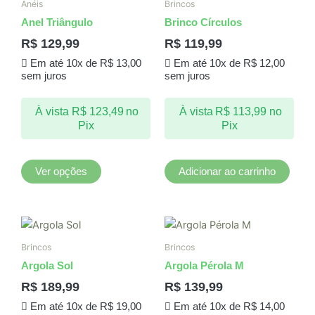
Anéis
Brincos
tem
Anel Triângulo
Brinco Círculos
várias
R$
129,99
R$
119,99
variantes.
Em até 10x de
R$
13,00
Em até 10x de
R$
12,00
As
sem juros
sem juros
opções
podem
À vista
R$
123,49
no
À vista
R$
113,99
no
ser
Pix
Pix
escolhidas
na
página
Ver opções
Adicionar ao carrinho
do
produto
Brincos
Brincos
Argola Sol
Argola Pérola M
R$
189,99
R$
139,99
Em até 10x de
R$
19,00
Em até 10x de
R$
14,00