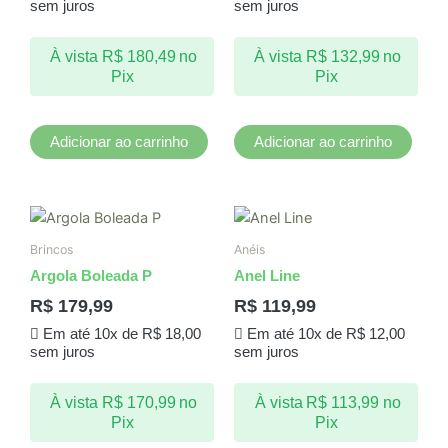
sem juros
sem juros
À vista
R$
180,49
no
À vista
R$
132,99
no
Pix
Pix
Adicionar ao carrinho
Adicionar ao carrinho
Este
produto
Brincos
Anéis
tem
Argola Boleada P
Anel Line
várias
R$
179,99
R$
119,99
variantes.
Em até 10x de
R$
18,00
Em até 10x de
R$
12,00
As
sem juros
sem juros
opções
podem
À vista
R$
170,99
no
À vista
R$
113,99
no
ser
Pix
Pix
escolhidas