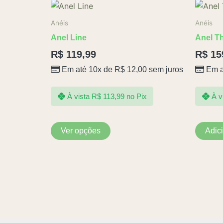
Este
produto
Anéis
Anéis
tem
Anel Line
Anel T
várias
R$
119,99
R$
15
variantes.
Em até 10x de
R$
12,00
sem juros
Em a
As
opções
podem
À vista
R$
113,99
no Pix
À v
ser
escolhidas
Ver opções
Adic
na
página
do
produto