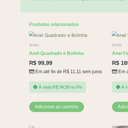
Produtos relacionados
Anéis
Anéis
Anel Quadrado e Bolinha
Anel F
R$
99,99
R$
16
Em até 9x de
R$
11,11
sem juros
Em a
À vista
R$
94,99
no Pix
À v
Adicionar ao carrinho
Adic