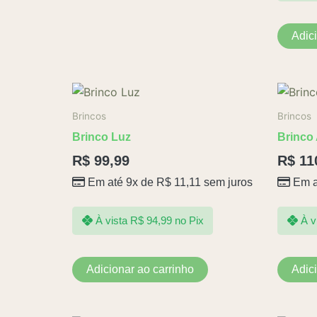
Adic
Brincos
Brincos
Brinco Luz
Brinco
R$
99,99
R$
11
Em até 9x de
R$
11,11
sem juros
Em a
À vista
R$
94,99
no Pix
À v
Adicionar ao carrinho
Adic