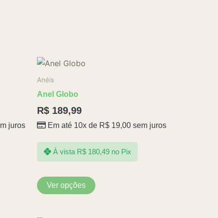
Este
produto
Anéis
tem
Anel Globo
várias
R$
189,99
variantes.
m juros
Em até 10x de
R$
19,00
sem juros
As
opções
podem
À vista
R$
180,49
no Pix
ser
escolhidas
Ver opções
na
página
do