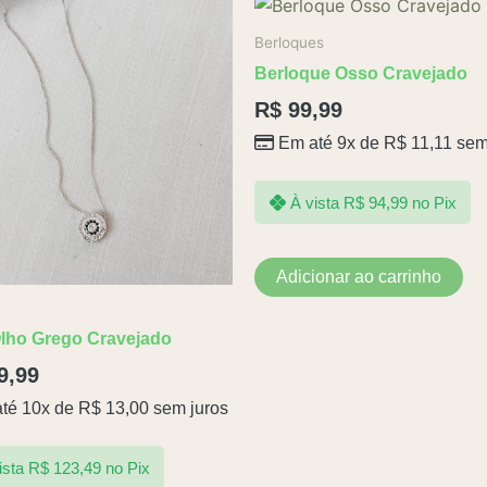
Berloques
Berloque Osso Cravejado
R$
99,99
Em até 9x de
R$
11,11
sem
À vista
R$
94,99
no Pix
Adicionar ao carrinho
Olho Grego Cravejado
9,99
té 10x de
R$
13,00
sem juros
ista
R$
123,49
no Pix