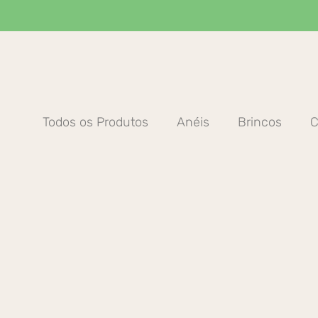
Ir
para
o
conteúdo
Todos os Produtos
Anéis
Brincos
C