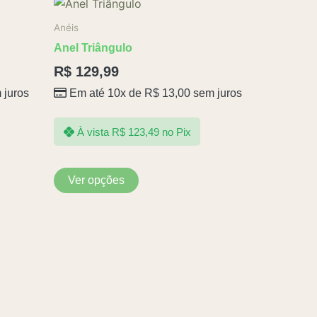
Este
produto
Anéis
tem
Anel Triângulo
várias
R$
129,99
variantes.
 juros
Em até 10x de
R$
13,00
sem juros
As
opções
podem
À vista
R$
123,49
no Pix
ser
escolhidas
Ver opções
na
página
do
produto