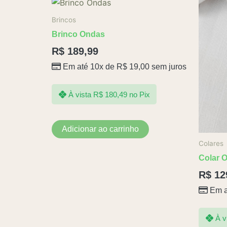
Brincos
Brinco Ondas
R$
189,99
Em até 10x de
R$
19,00
sem juros
À vista
R$
180,49
no Pix
Adicionar ao carrinho
Colares
Colar 
R$
12
Em a
À v