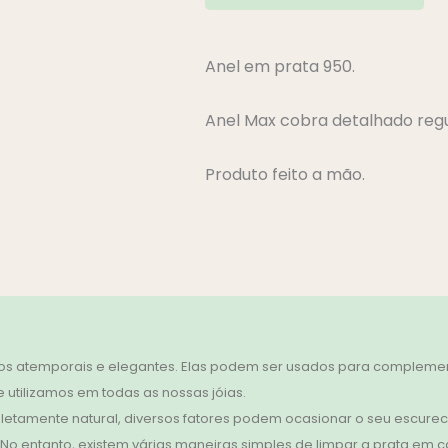
Anel em prata 950.
Anel Max cobra detalhado regu
Produto feito a mão.
s atemporais e elegantes. Elas podem ser usados para complement
 utilizamos em todas as nossas jóias.
etamente natural, diversos fatores podem ocasionar o seu escurec
o entanto, existem várias maneiras simples de limpar a prata em ca