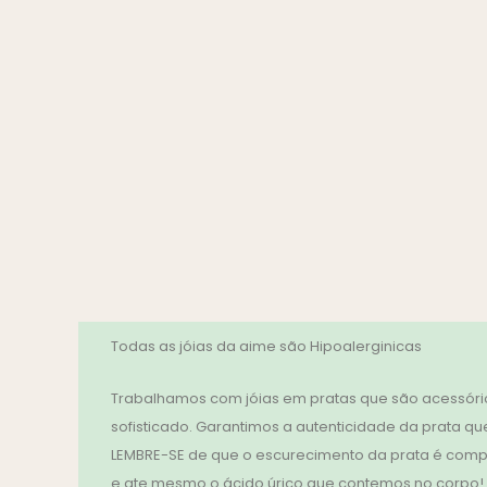
Todas as jóias da aime são Hipoalerginicas
Trabalhamos com jóias em pratas que são acessório
sofisticado. Garantimos a autenticidade da prata que
LEMBRE-SE de que o escurecimento da prata é compl
e ate mesmo o ácido úrico que contemos no corpo! N