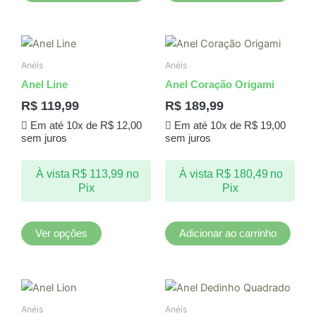
Este
produto
Anéis
Anéis
tem
Anel Line
Anel Coração Origami
várias
R$
119,99
R$
189,99
variantes.
Em até 10x de
R$
12,00
Em até 10x de
R$
19,00
As
sem juros
sem juros
opções
podem
À vista
R$
113,99
no
À vista
R$
180,49
no
ser
Pix
Pix
escolhidas
na
página
Ver opções
Adicionar ao carrinho
do
produto
Anéis
Anéis