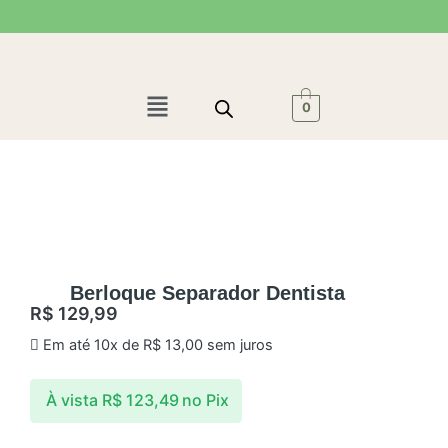
Ir
para
o
conteúdo
Menu
0
Berloque Separador Dentista
R$
129,99
Em até 10x de
R$
13,00
sem juros
À vista
R$
123,49
no Pix