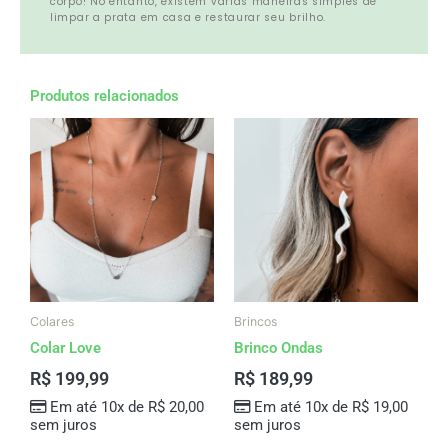
corpo! No entanto, existem várias maneiras simples de
limpar a prata em casa e restaurar seu brilho.
Produtos relacionados
Colares
Brincos
Colar Love
Brinco Ondas
R$
199,99
R$
189,99
Em até 10x de
R$
20,00
Em até 10x de
R$
19,00
sem juros
sem juros