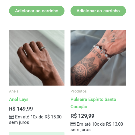
Adicionar ao carrinho
Adicionar ao carrinho
Anéis
Produtos
Anel Lays
Pulseira Espírito Santo
Coração
R$
149,99
R$
129,99
Em até 10x de
R$
15,00
sem juros
Em até 10x de
R$
13,00
sem juros