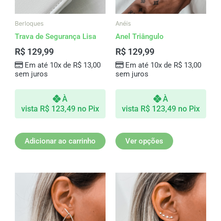
podem
ser
Berloques
Anéis
escolhidas
Trava de Segurança Lisa
Anel Triângulo
na
R$
129,99
R$
129,99
página
Em até 10x de
R$
13,00
Em até 10x de
R$
13,00
do
sem juros
sem juros
produto
À
À
vista
R$
123,49
no Pix
vista
R$
123,49
no Pix
Adicionar ao carrinho
Ver opções