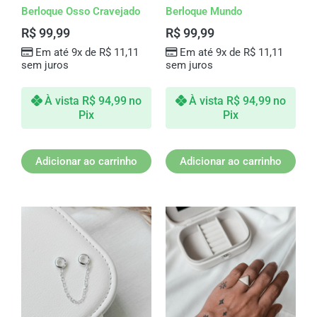
Berloque Osso Cravejado
Berloque Mundo
R$
99,99
R$
99,99
Em até 9x de
R$
11,11
Em até 9x de
R$
11,11
sem juros
sem juros
À vista
R$
94,99
no
À vista
R$
94,99
no
Pix
Pix
Adicionar ao carrinho
Adicionar ao carrinho
Este
produto
tem
várias
variantes.
As
opções