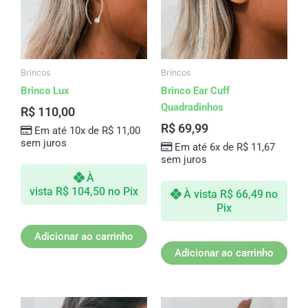
Brincos
Brincos
Brinco Lux
Brinco Ear Cuff
Quadradinhos
R$
110,00
R$
69,99
Em até 10x de
R$
11,00
sem juros
Em até 6x de
R$
11,67
sem juros
À
vista
R$
104,50
no Pix
À vista
R$
66,49
no
Pix
Adicionar ao carrinho
Adicionar ao carrinho
Este