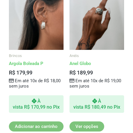
produto
tem
várias
variantes.
As
opções
podem
ser
Brincos
Anéis
escolhidas
Argola Boleada P
Anel Globo
na
R$
179,99
R$
189,99
página
Em até 10x de
R$
18,00
Em até 10x de
R$
19,00
do
sem juros
sem juros
produto
À
À
vista
R$
170,99
no Pix
vista
R$
180,49
no Pix
Adicionar ao carrinho
Ver opções