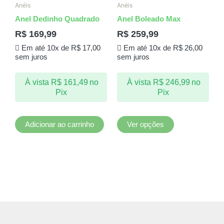
produto
Anéis
Anéis
tem
Anel Dedinho Quadrado
Anel Boleado Max
várias
R$
169,99
R$
259,99
variantes.
Em até 10x de
R$
17,00
Em até 10x de
R$
26,00
As
sem juros
sem juros
opções
podem
À vista
R$
161,49
no
À vista
R$
246,99
no
ser
Pix
Pix
escolhidas
na
página
Adicionar ao carrinho
Ver opções
do
produto