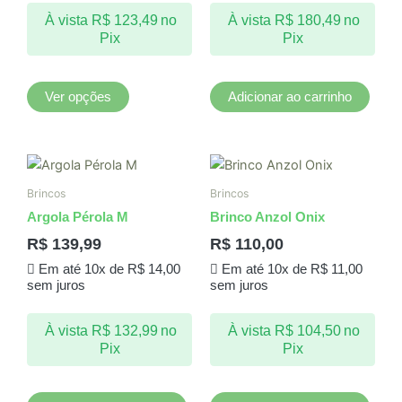
podem
À vista
R$
123,49
no
À vista
R$
180,49
no
ser
Pix
Pix
escolhidas
na
página
Ver opções
Adicionar ao carrinho
do
produto
Brincos
Brincos
Argola Pérola M
Brinco Anzol Onix
R$
139,99
R$
110,00
Em até 10x de
R$
14,00
Em até 10x de
R$
11,00
sem juros
sem juros
À vista
R$
132,99
no
À vista
R$
104,50
no
Pix
Pix