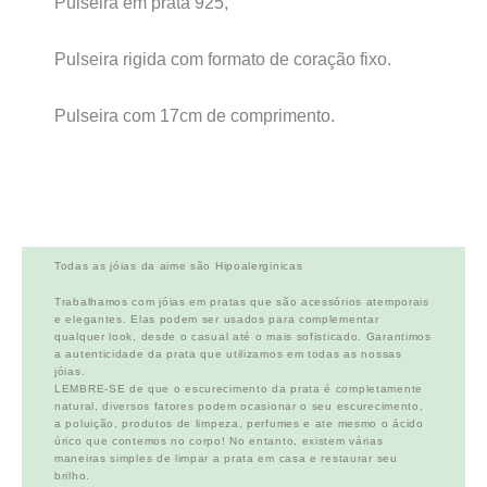
Pulseira em prata 925,
Pulseira rigida com formato de coração fixo.
Pulseira com 17cm de comprimento.
Todas as jóias da aime são Hipoalerginicas
Trabalhamos com jóias em pratas que são acessórios atemporais
e elegantes. Elas podem ser usados para complementar
qualquer look, desde o casual até o mais sofisticado. Garantimos
a autenticidade da prata que utilizamos em todas as nossas
jóias.
LEMBRE-SE de que o escurecimento da prata é completamente
natural, diversos fatores podem ocasionar o seu escurecimento,
a poluição, produtos de limpeza, perfumes e ate mesmo o ácido
úrico que contemos no corpo! No entanto, existem várias
maneiras simples de limpar a prata em casa e restaurar seu
brilho.