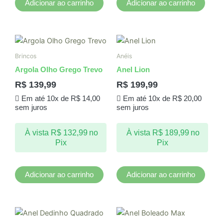
Adicionar ao carrinho
Adicionar ao carrinho
Brincos
Anéis
Argola Olho Grego Trevo
Anel Lion
R$
139,99
R$
199,99
Em até 10x de
R$
14,00
Em até 10x de
R$
20,00
sem juros
sem juros
À vista
R$
132,99
no
À vista
R$
189,99
no
Pix
Pix
Adicionar ao carrinho
Adicionar ao carrinho
Este