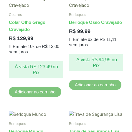
Colares
Berloques
Colar Olho Grego
Berloque Osso Cravejado
Cravejado
R$
99,99
R$
129,99
Em até 9x de
R$
11,11
sem juros
Em até 10x de
R$
13,00
sem juros
À vista
R$
94,99
no
Pix
À vista
R$
123,49
no
Pix
Adicionar ao carrinho
Adicionar ao carrinho
Berloques
Berloques
Berloque Mundo
Trava de Segurança Lisa