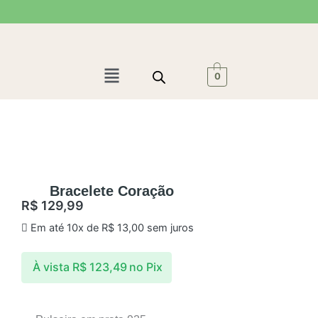
Ir
para
o
conteúdo
Menu
0
Bracelete Coração
R$
129,99
Em até 10x de
R$
13,00
sem juros
À vista
R$
123,49
no Pix