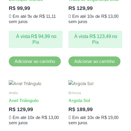
R$
99,99
R$
129,99
Em até 9x de
R$
11,11
Em até 10x de
R$
13,00
sem juros
sem juros
À vista
R$
94,99
no
À vista
R$
123,49
no
Pix
Pix
Adicionar ao carrinho
Adicionar ao carrinho
Este
produto
Anéis
Brincos
tem
Anel Triângulo
Argola Sol
várias
R$
129,99
R$
189,99
variantes.
Em até 10x de
R$
13,00
Em até 10x de
R$
19,00
As
sem juros
sem juros
opções