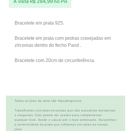
À vista
R$
284,99
no Pix
Bracelete em prata 925.
Bracelete em prata com pedras cravejadas em
zirconias dentro do fecho Pand .
Bracelete com 20cm de circunferência.
Todas as jóias da aime são Hipoalerginicas
Trabalhamos com jóias em pratas que são acessórios atemporais
e elegantes. Elas podem ser usados para complementar
qualquer look, desde o casual até o mais sofisticado. Garantimos
a autenticidade da prata que utilizamos em todas as nossas
jóias.