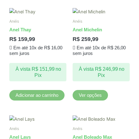
Este
produto
Anéis
Anéis
tem
Anel Thay
Anel Michelin
várias
R$
159,99
R$
259,99
variantes.
Em até 10x de
R$
16,00
Em até 10x de
R$
26,00
As
sem juros
sem juros
opções
podem
À vista
R$
151,99
no
À vista
R$
246,99
no
ser
Pix
Pix
escolhidas
na
página
Adicionar ao carrinho
Ver opções
do
produto
Este
produto
Anéis
Anéis
tem
Anel Lays
Anel Boleado Max