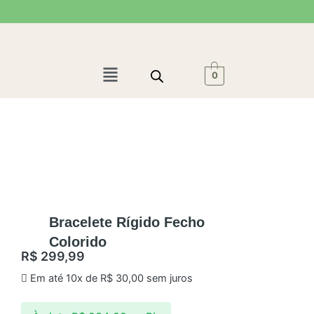
Ir
para
o
conteúdo
Menu
0
Bracelete Rígido Fecho
Colorido
R$
299,99
Em até 10x de
R$
30,00
sem juros