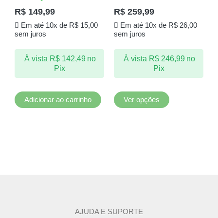
várias
R$
149,99
R$
259,99
variantes.
Em até 10x de
R$
15,00
Em até 10x de
R$
26,00
As
sem juros
sem juros
opções
podem
À vista
R$
142,49
no
À vista
R$
246,99
no
ser
Pix
Pix
escolhidas
na
página
Adicionar ao carrinho
Ver opções
do
produto
AJUDA E SUPORTE