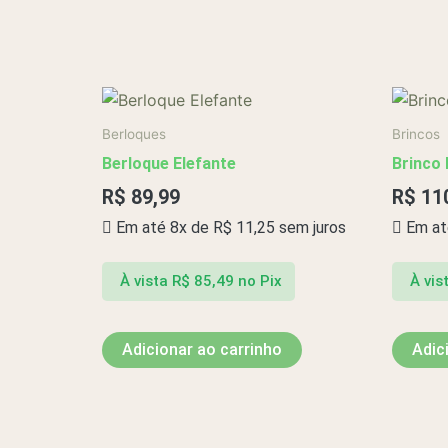
Berloques
Brincos
Berloque Elefante
Brinco 
R$
89,99
R$
11
Em até 8x de
R$
11,25
sem juros
Em at
À vista
R$
85,49
no Pix
À vis
Adicionar ao carrinho
Adic