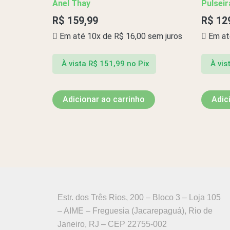
Anel Thay
Pulseir
R$
159,99
R$
12
Em até 10x de
R$
16,00
sem juros
Em at
À vista
R$
151,99
no Pix
À vis
Adicionar ao carrinho
Adic
Estr. dos Três Rios, 200 – Bloco 3 – Loja 105
– AIME – Freguesia (Jacarepaguá), Rio de
Janeiro, RJ – CEP 22755-002