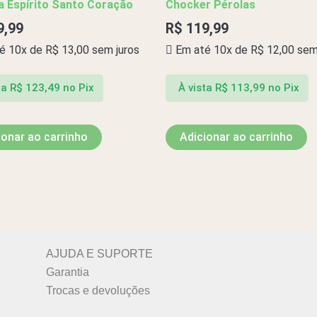
a Espírito Santo Coração
Chocker Pérolas
9,99
R$
119,99
é 10x de
R$
13,00
sem juros
Em até 10x de
R$
12,00
sem 
ta
R$
123,49
no Pix
À vista
R$
113,99
no Pix
ionar ao carrinho
Adicionar ao carrinho
AJUDA E SUPORTE
Garantia
Trocas e devoluções