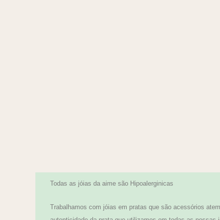
Todas as jóias da aime são Hipoalerginicas
Trabalhamos com jóias em pratas que são acessórios atemp
autenticidade da prata que utilizamos em todas as nossas j