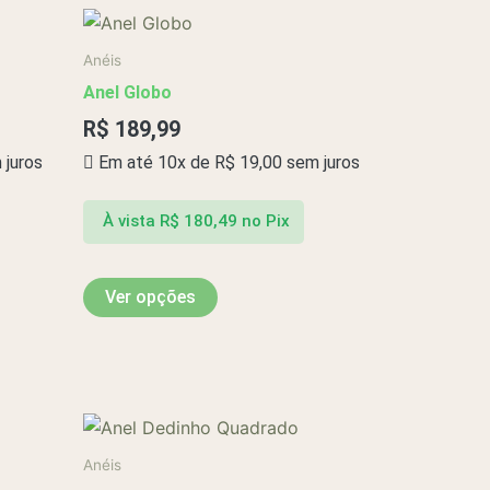
Este
produto
Anéis
tem
Anel Globo
várias
R$
189,99
variantes.
juros
Em até 10x de
R$
19,00
sem juros
As
opções
podem
À vista
R$
180,49
no Pix
ser
escolhidas
Ver opções
na
página
do
produto
Anéis