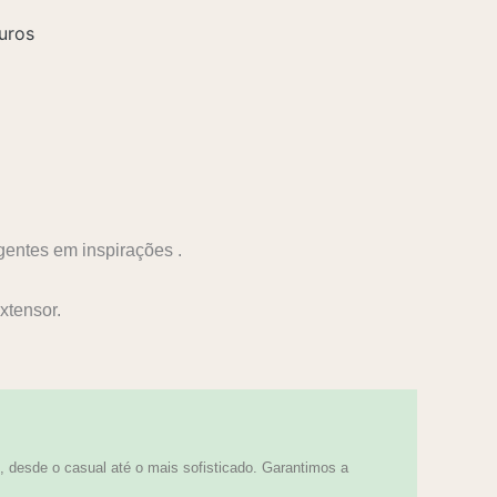
uros
gentes em inspirações .
tensor.
 desde o casual até o mais sofisticado. Garantimos a