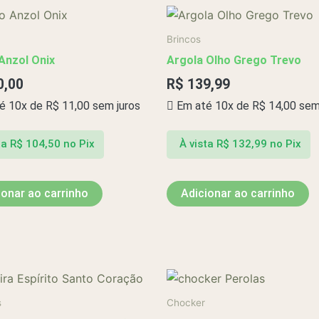
Brincos
Anzol Onix
Argola Olho Grego Trevo
0,00
R$
139,99
é 10x de
R$
11,00
sem juros
Em até 10x de
R$
14,00
sem 
ta
R$
104,50
no Pix
À vista
R$
132,99
no Pix
ionar ao carrinho
Adicionar ao carrinho
s
Chocker