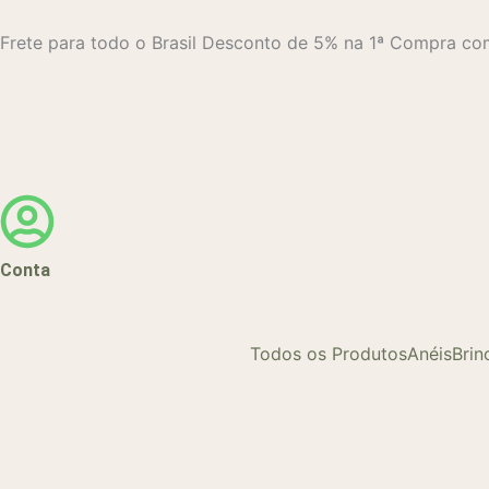
Ir
para
Frete para todo o Brasil
Desconto de 5% na 1ª Compra 
o
conteúdo
Conta
Todos os Produtos
Anéis
Brin