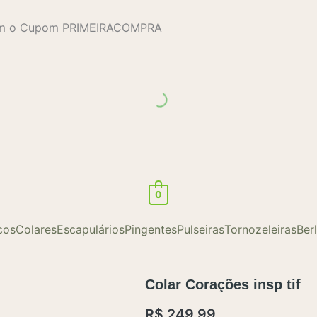
com o Cupom PRIMEIRACOMPRA
0
cos
Colares
Escapulários
Pingentes
Pulseiras
Tornozeleiras
Ber
Colar Corações insp tif
R$
249,99