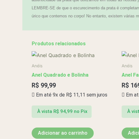
LEMBRE-SE de que o escurecimento da prata é completamen
úrico que contemos no corpo! No entanto, existem várias ma
Produtos relacionados
Anéis
Anéis
Anel Quadrado e Bolinha
Anel Fa
R$
99,99
R$
16
Em até 9x de
R$
11,11
sem juros
Em at
À vista
R$
94,99
no Pix
À vis
Adicionar ao carrinho
Adic