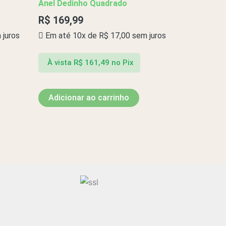
Anel Dedinho Quadrado
R$
169,99
juros
Em até 10x de
R$
17,00
sem juros
À vista
R$
161,49
no Pix
Adicionar ao carrinho