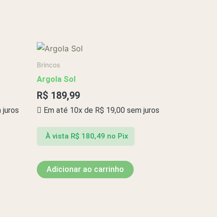
Brincos
Argola Sol
R$
189,99
juros
Em até 10x de
R$
19,00
sem juros
À vista
R$
180,49
no Pix
Adicionar ao carrinho