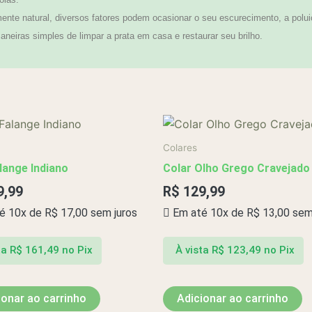
te natural, diversos fatores podem ocasionar o seu escurecimento, a polui
neiras simples de limpar a prata em casa e restaurar seu brilho.
Colares
lange Indiano
Colar Olho Grego Cravejado
9,99
R$
129,99
é 10x de
R$
17,00
sem juros
Em até 10x de
R$
13,00
sem 
ta
R$
161,49
no Pix
À vista
R$
123,49
no Pix
ionar ao carrinho
Adicionar ao carrinho