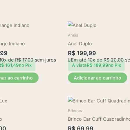
Anéis
nge Indiano
Anel Duplo
,99
R$
199,99
10x de
R$
17,00
sem juros
Em até 10x de
R$
20,00
se
R$
161,49
no Pix
À vista
R$
189,99
no Pix
nar ao carrinho
Adicionar ao carrinho
Brincos
ux
Brinco Ear Cuff Quadradinh
00
R$
69,99