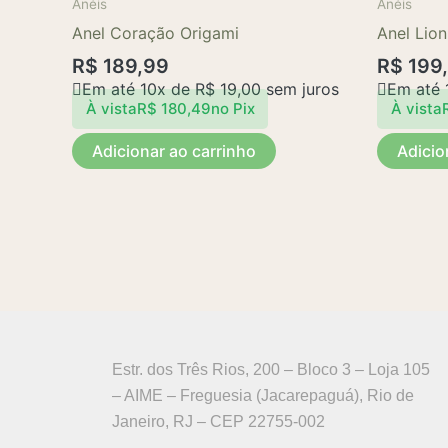
Anéis
Anéis
Anel Coração Origami
Anel Lion
R$
189,99
R$
199
Em até 10x de
R$
19,00
sem juros
Em até 
À vista
R$
180,49
no Pix
À vista
Adicionar ao carrinho
Adicio
Estr. dos Três Rios, 200 – Bloco 3 – Loja 105
– AIME – Freguesia (Jacarepaguá), Rio de
Janeiro, RJ – CEP 22755-002