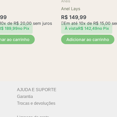
Anéis
do
Anel Lays
produto
,99
R$
149,99
10x de
R$
20,00
sem juros
Em até 10x de
R$
15,00
se
R$
189,99
no Pix
À vista
R$
142,49
no Pix
nar ao carrinho
Adicionar ao carrinho
AJUDA E SUPORTE
Garantia
Trocas e devoluções