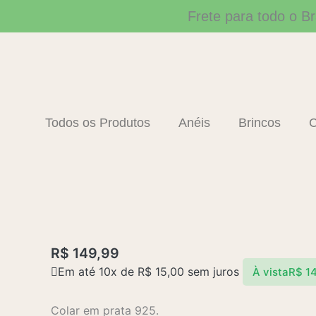
Ir
Frete para todo o Br
para
o
conteúdo
Todos os Produtos
Anéis
Brincos
C
R$
149,99
Em até 10x de
R$
15,00
sem juros
À vista
R$
14
Colar em prata 925.