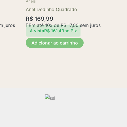
Anéis
Anel Dedinho Quadrado
R$
169,99
m juros
Em até 10x de
R$
17,00
sem juros
À vista
R$
161,49
no Pix
Adicionar ao carrinho