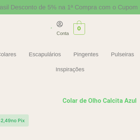
asil
Desconto de 5% na 1ª Compra com o Cup
0
Conta
olares
Escapulários
Pingentes
Pulseiras
Inspirações
Colar de Olho Calcita Azul
2,49
no Pix