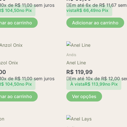
10x de
R$
11,00
sem juros
Em até 6x de
R$
11,67
sem 
R$
104,50
no Pix
vista
R$
66,49
no Pix
nar ao carrinho
Adicionar ao carrinho
Este
produto
Anéis
tem
nzol Onix
Anel Line
várias
00
R$
119,99
variantes.
10x de
R$
11,00
sem juros
Em até 10x de
R$
12,00
se
As
R$
104,50
no Pix
À vista
R$
113,99
no Pix
opções
nar ao carrinho
Ver opções
podem
ser
escolhidas
na
página