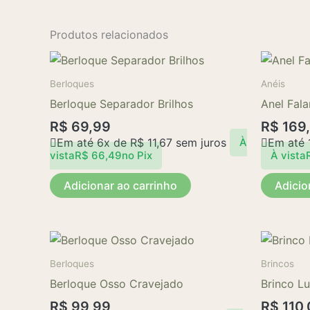
Produtos relacionados
Berloques
Anéis
Berloque Separador Brilhos
Anel Fala
R$
69,99
R$
169
Em até 6x de
R$
11,67
sem juros
Em até 
À
vista
R$
66,49
no Pix
À vista
Adicionar ao carrinho
Adicio
Berloques
Brincos
Berloque Osso Cravejado
Brinco L
R$
99,99
R$
110,