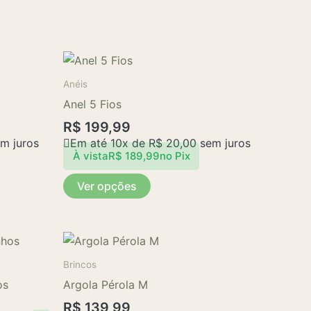
Este
produto
Anéis
tem
Anel 5 Fios
várias
R$
199,99
variantes.
m juros
Em até 10x de
R$
20,00
sem juros
As
À vista
R$
189,99
no Pix
opções
Ver opções
podem
ser
escolhidas
na
página
Brincos
do
os
Argola Pérola M
produto
R$
139,99