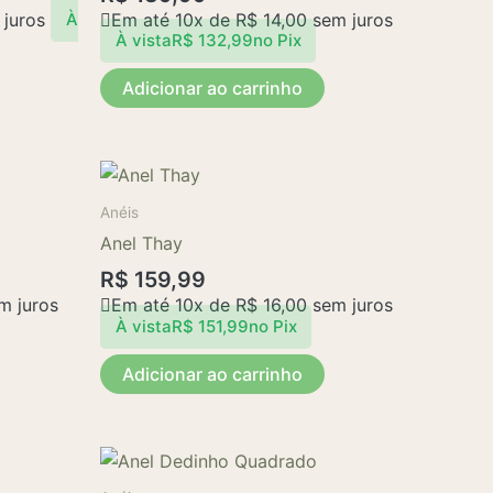
juros
Em até 10x de
R$
14,00
sem juros
À
À vista
R$
132,99
no Pix
Adicionar ao carrinho
Anéis
Anel Thay
R$
159,99
m juros
Em até 10x de
R$
16,00
sem juros
À vista
R$
151,99
no Pix
Adicionar ao carrinho