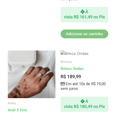
À
vista
R$
161,49
no Pix
Adicionar ao carrinho
Este
produto
Brincos
tem
Brinco Ondas
várias
R$
189,99
variantes.
Em até 10x de
R$
19,00
As
sem juros
opções
podem
À
ser
Anéis
vista
R$
180,49
no Pix
escolhidas
Anel 5 Fios
na