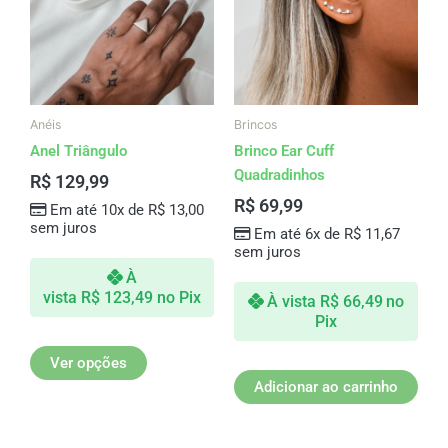
várias
variantes.
As
opções
podem
ser
Anéis
Brincos
escolhidas
Anel Triângulo
Brinco Ear Cuff
na
Quadradinhos
R$
129,99
página
R$
69,99
Em até 10x de
R$
13,00
do
sem juros
Em até 6x de
R$
11,67
produto
sem juros
À
vista
R$
123,49
no Pix
À vista
R$
66,49
no
Pix
Ver opções
Adicionar ao carrinho