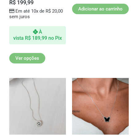
R$
199,99
página
Adicionar ao carrinho
Em até 10x de
R$
20,00
do
sem juros
produto
À
vista
R$
189,99
no Pix
Ver opções