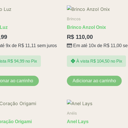
Brincos
 Luz
Brinco Anzol Onix
,99
R$
110,00
té 9x de
R$
11,11
sem juros
Em até 10x de
R$
11,00
se
ista
R$
94,99
no Pix
À vista
R$
104,50
no Pix
ionar ao carrinho
Adicionar ao carrinho
Anéis
oração Origami
Anel Lays