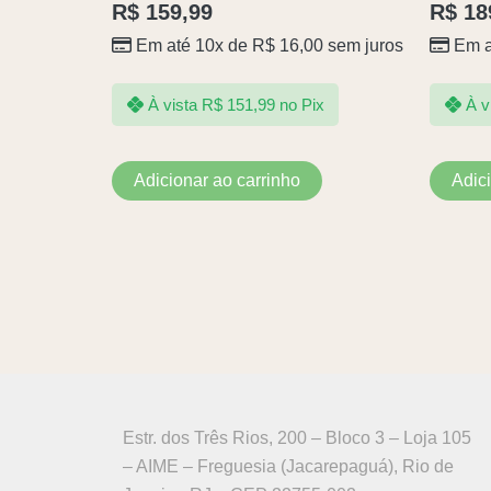
R$
159,99
R$
18
Em até 10x de
R$
16,00
sem juros
Em a
À vista
R$
151,99
no Pix
À v
Adicionar ao carrinho
Adic
Estr. dos Três Rios, 200 – Bloco 3 – Loja 105
– AIME – Freguesia (Jacarepaguá), Rio de