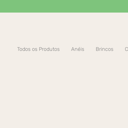
Ir
para
o
conteúdo
Todos os Produtos
Anéis
Brincos
C