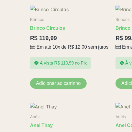
Brincos
Brincos
Brinco Círculos
Brinco
R$
119,99
R$
99
Em até 10x de
R$
12,00
sem juros
Em a
À vista
R$
113,99
no Pix
À v
Adicionar ao carrinho
Adic
Anéis
Anéis
Anel Thay
Anel C