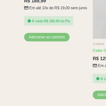
R$
189,99
Em até 10x de
R$
19,00
sem juros
À vista
R$
180,49
no Pix
Adicionar ao carrinho
Colares
Colar 
R$
12
Em a
À v
Adic