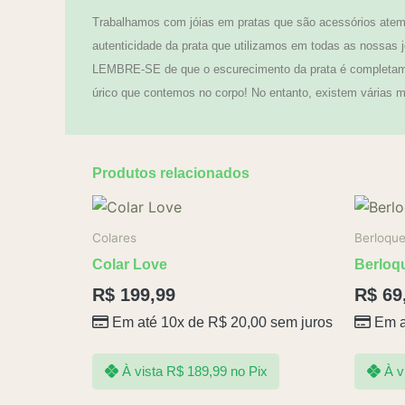
Trabalhamos com jóias em pratas que são acessórios atemp
autenticidade da prata que utilizamos em todas as nossas j
LEMBRE-SE de que o escurecimento da prata é completamen
úrico que contemos no corpo! No entanto, existem várias ma
Produtos relacionados
Colares
Berloqu
Colar Love
Berloq
R$
199,99
R$
69
Em até 10x de
R$
20,00
sem juros
Em a
À vista
R$
189,99
no Pix
À v