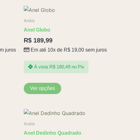
Este
produto
Anéis
tem
Anel Globo
várias
R$
189,99
variantes.
m juros
Em até 10x de
R$
19,00
sem juros
As
opções
podem
À vista
R$
180,49
no Pix
ser
escolhidas
Ver opções
na
página
do
produto
Anéis
Anel Dedinho Quadrado