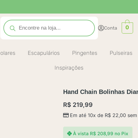
Pesquisar
produtos
0
Conta
olares
Escapulários
Pingentes
Pulseiras
Inspirações
Hand Chain Bolinhas Di
R$
219,99
Em até 10x de
R$
22,00
sem 
À vista
R$
208,99
no Pix