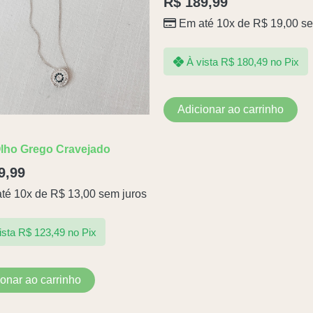
R$
189,99
Em até 10x de
R$
19,00
se
À vista
R$
180,49
no Pix
Adicionar ao carrinho
Olho Grego Cravejado
9,99
té 10x de
R$
13,00
sem juros
ista
R$
123,49
no Pix
ionar ao carrinho