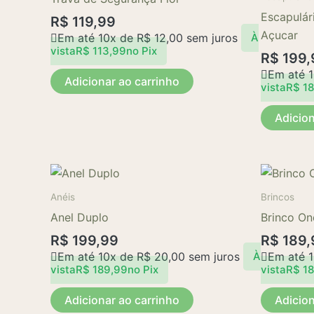
Escapulár
R$
119,99
Açucar
Em até 10x de
R$
12,00
sem juros
À
vista
R$
113,99
no Pix
R$
199,
Em até 
Adicionar ao carrinho
vista
R$
18
Adicion
Anéis
Brincos
Anel Duplo
Brinco On
R$
199,99
R$
189,
Em até 10x de
R$
20,00
sem juros
Em até 
À
vista
R$
189,99
no Pix
vista
R$
18
Adicionar ao carrinho
Adicion