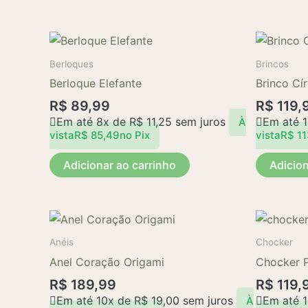
Berloques
Brincos
Berloque Elefante
Brinco Cí
R$
89,99
R$
119,
Em até 8x de
R$
11,25
sem juros
Em até 
À
vista
R$
85,49
no Pix
vista
R$
11
Adicionar ao carrinho
Adicion
Anéis
Chocker
Anel Coração Origami
Chocker P
R$
189,99
R$
119,
Em até 10x de
R$
19,00
sem juros
Em até 
À