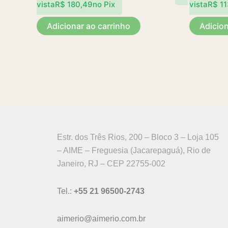
vista
R$
180,49
no Pix
vista
R$
11
Adicionar ao carrinho
Adicion
Estr. dos Três Rios, 200 – Bloco 3 – Loja 105
– AIME – Freguesia (Jacarepaguá), Rio de
Janeiro, RJ – CEP 22755-002
Tel.:
+55 21 96500-2743
aimerio@aimerio.com.br