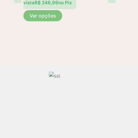
vista
R$
246,99
no Pix
Ver opções