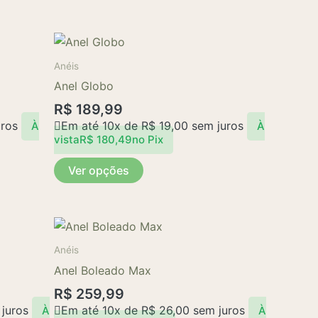
Anéis
Anel Globo
R$
189,99
ros
Em até 10x de
R$
19,00
sem juros
À
À
vista
R$
180,49
no Pix
Ver opções
Anéis
Anel Boleado Max
R$
259,99
juros
Em até 10x de
R$
26,00
sem juros
À
À