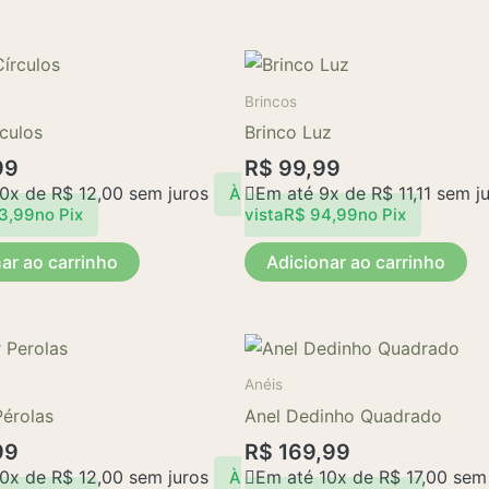
Brincos
rculos
Brinco Luz
99
R$
99,99
10x de
R$
12,00
sem juros
Em até 9x de
R$
11,11
sem ju
À
3,99
no Pix
vista
R$
94,99
no Pix
ar ao carrinho
Adicionar ao carrinho
Anéis
érolas
Anel Dedinho Quadrado
99
R$
169,99
10x de
R$
12,00
sem juros
Em até 10x de
R$
17,00
sem 
À