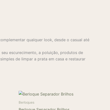
complementar qualquer look, desde o casual até
seu escurecimento, a poluição, produtos de
imples de limpar a prata em casa e restaurar
Este
Este
produto
produto
tem
tem
Berloques
várias
várias
Berloque Separador Brilhos