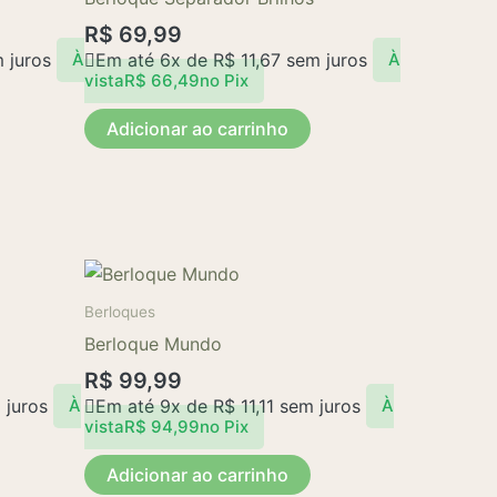
variantes.
variantes.
As
As
R$
69,99
opções
opções
 juros
Em até 6x de
R$
11,67
sem juros
À
À
vista
R$
66,49
no Pix
podem
podem
ser
ser
Adicionar ao carrinho
escolhidas
escolhidas
na
na
página
página
do
do
produto
produto
Berloques
Berloque Mundo
R$
99,99
juros
Em até 9x de
R$
11,11
sem juros
À
À
vista
R$
94,99
no Pix
Adicionar ao carrinho