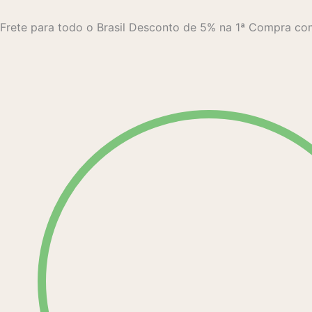
Ir
para
Frete para todo o Brasil
Desconto de 5% na 1ª Compra 
o
conteúdo
Pesquisar
produtos