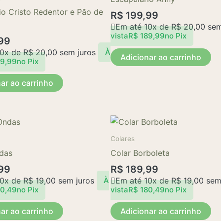
io Cristo Redentor e Pão de
R$
199,99
Em até 10x de
R$
20,00
sem
vista
R$
189,99
no Pix
99
10x de
R$
20,00
sem juros
À
Adicionar ao carrinho
9,99
no Pix
ar ao carrinho
Colares
das
Colar Borboleta
99
R$
189,99
10x de
R$
19,00
sem juros
Em até 10x de
R$
19,00
sem 
À
0,49
no Pix
vista
R$
180,49
no Pix
ar ao carrinho
Adicionar ao carrinho