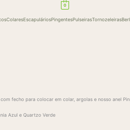
0
cos
Colares
Escapulários
Pingentes
Pulseiras
Tornozeleiras
Ber
com fecho para colocar em colar, argolas e nosso anel Pin
ônia Azul e Quartzo Verde