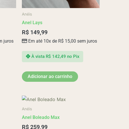
Anéis
Anel Lays
R$
149,99
 juros
Em até 10x de
R$
15,00
sem juros
À vista
R$
142,49
no Pix
Adicionar ao carrinho
Este
produto
Anéis
tem
Anel Boleado Max
várias
R$
259,99
variantes.