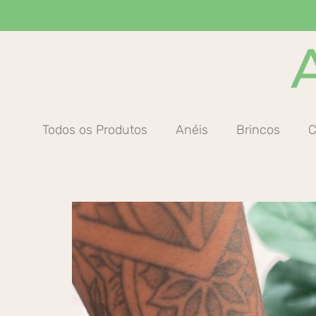
Ir
para
o
conteúdo
Todos os Produtos
Anéis
Brincos
C