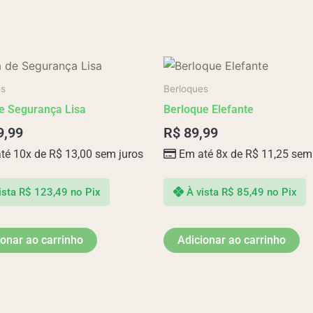
es
Berloques
e Segurança Lisa
Berloque Elefante
9,99
R$
89,99
té 10x de
R$
13,00
sem juros
Em até 8x de
R$
11,25
sem 
ista
R$
123,49
no Pix
À vista
R$
85,49
no Pix
ionar ao carrinho
Adicionar ao carrinho