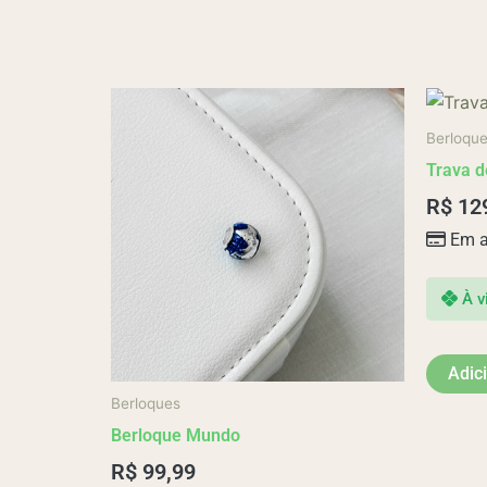
Berloqu
Trava d
R$
12
Em a
À v
Adic
Berloques
Berloque Mundo
R$
99,99