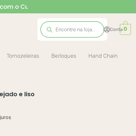
c
o
m
o
C
u
p
o
m
P
R
I
M
E
I
R
A
C
O
M
P
R
A
Pesquisar
produtos
0
Conta
Tornozeleiras
Berloques
Hand Chain
jado e liso
juros