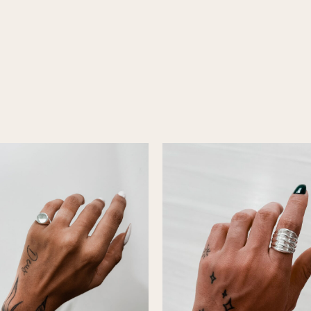
Este
produto
tem
várias
variantes.
As
opções
podem
ser