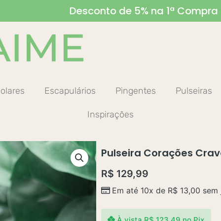
D
e
s
c
o
n
t
o
d
e
5
%
n
a
1
ª
C
o
m
p
r
a
olares
Escapulários
Pingentes
Pulseiras
Inspirações
Pulseira Corações Crave
R$
129,99
Em até 10x de
R$
13,00
sem 
À vista
R$
123,49
no Pix