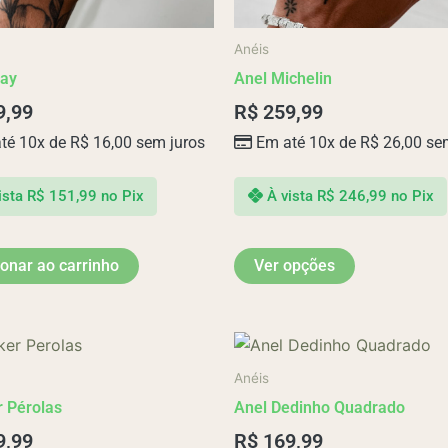
escolhidas
na
Anéis
página
hay
Anel Michelin
do
produto
9,99
R$
259,99
té 10x de
R$
16,00
sem juros
Em até 10x de
R$
26,00
sem
ista
R$
151,99
no Pix
À vista
R$
246,99
no Pix
ionar ao carrinho
Ver opções
Anéis
 Pérolas
Anel Dedinho Quadrado
9,99
R$
169,99