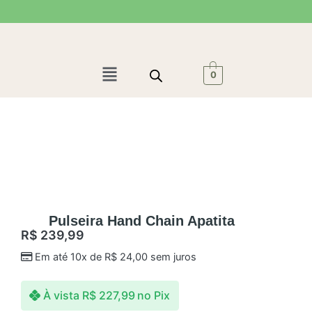
Ir
para
o
conteúdo
Menu
0
Pulseira Hand Chain Apatita
R$
239,99
Em até 10x de
R$
24,00
sem juros
À vista
R$
227,99
no Pix