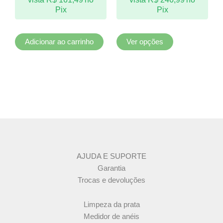
escolhidas
Pix
Pix
na
página
do
Adicionar ao carrinho
Ver opções
produto
AJUDA E SUPORTE
Garantia
Trocas e devoluções
Limpeza da prata
Medidor de anéis