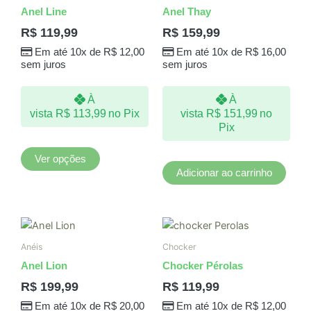
tem
Anel Line
Anel Thay
várias
R$
119,99
R$
159,99
variantes.
Em até 10x de
R$
12,00
Em até 10x de
R$
16,00
As
sem juros
sem juros
opções
podem
À
À
ser
vista
R$
113,99
no Pix
vista
R$
151,99
no
escolhidas
Pix
na
página
Ver opções
do
Adicionar ao carrinho
produto
Anéis
Chocker
Anel Lion
Chocker Pérolas
R$
199,99
R$
119,99
Em até 10x de
R$
20,00
Em até 10x de
R$
12,00