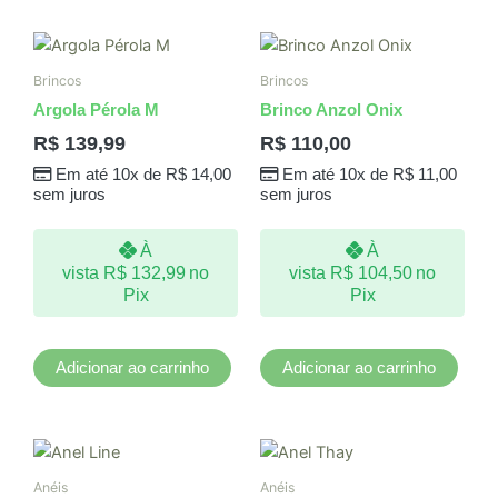
Brincos
Brincos
Argola Pérola M
Brinco Anzol Onix
R$
139,99
R$
110,00
Em até 10x de
R$
14,00
Em até 10x de
R$
11,00
sem juros
sem juros
À
À
vista
R$
132,99
no
vista
R$
104,50
no
Pix
Pix
Adicionar ao carrinho
Adicionar ao carrinho
Este
produto
Anéis
Anéis