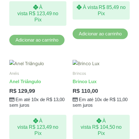
À
À vista
R$
85,49
no
vista
R$
123,49
no
Pix
Pix
Adicionar ao carrinho
Adicionar ao carrinho
Este
produto
Anéis
Brincos
tem
Anel Triângulo
Brinco Lux
várias
R$
129,99
R$
110,00
variantes.
Em até 10x de
R$
13,00
Em até 10x de
R$
11,00
As
sem juros
sem juros
opções
podem
À
À
ser
vista
R$
123,49
no
vista
R$
104,50
no
escolhidas
Pix
Pix
na