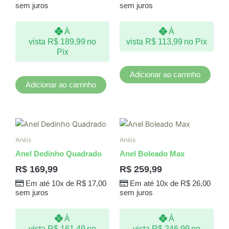
sem juros
sem juros
À
À
vista
R$
189,99
no
vista
R$
113,99
no Pix
Pix
Adicionar ao carrinho
Adicionar ao carrinho
Este
produto
Anéis
Anéis
tem
Anel Dedinho Quadrado
Anel Boleado Max
várias
R$
169,99
R$
259,99
variantes.
Em até 10x de
R$
17,00
Em até 10x de
R$
26,00
As
sem juros
sem juros
opções
podem
À
À
ser
vista
R$
161,49
no
vista
R$
246,99
no