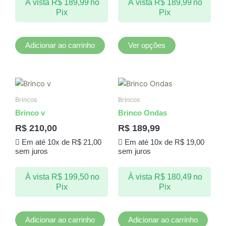
À vista
R$
189,99
no
À vista
R$
189,99
no
ser
Pix
Pix
escolhidas
na
página
Adicionar ao carrinho
Ver opções
do
produto
Brincos
Brincos
Brinco v
Brinco Ondas
R$
210,00
R$
189,99
Em até 10x de
R$
21,00
Em até 10x de
R$
19,00
sem juros
sem juros
À vista
R$
199,50
no
À vista
R$
180,49
no
Pix
Pix
Adicionar ao carrinho
Adicionar ao carrinho