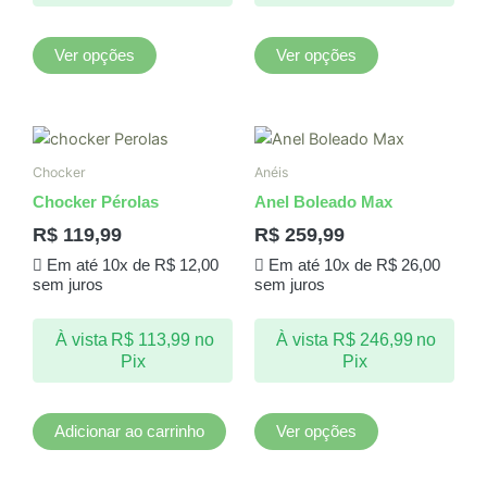
na
na
página
página
Ver opções
Ver opções
do
do
produto
produto
Este
produto
Chocker
Anéis
tem
Chocker Pérolas
Anel Boleado Max
várias
R$
119,99
R$
259,99
variantes.
Em até 10x de
R$
12,00
Em até 10x de
R$
26,00
As
sem juros
sem juros
opções
podem
À vista
R$
113,99
no
À vista
R$
246,99
no
ser
Pix
Pix
escolhidas
na
página
Adicionar ao carrinho
Ver opções
do
produto