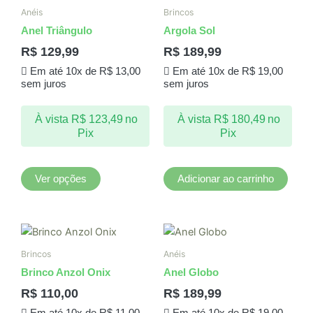
produto
Anéis
Brincos
tem
Anel Triângulo
Argola Sol
várias
R$
129,99
R$
189,99
variantes.
Em até 10x de
R$
13,00
Em até 10x de
R$
19,00
As
sem juros
sem juros
opções
podem
À vista
R$
123,49
no
À vista
R$
180,49
no
ser
Pix
Pix
escolhidas
na
página
Ver opções
Adicionar ao carrinho
do
produto
Este
produto
Brincos
Anéis
tem
Brinco Anzol Onix
Anel Globo
várias
R$
110,00
R$
189,99
variantes.