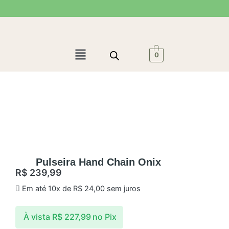
Ir
para
o
conteúdo
Menu
0
Pulseira Hand Chain Onix
R$
239,99
Em até 10x de
R$
24,00
sem juros
À vista
R$
227,99
no Pix