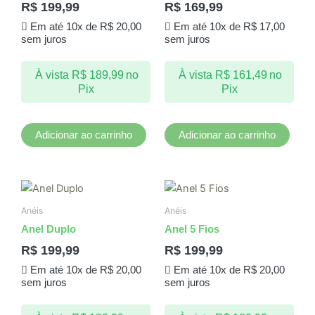
R$
199,99
R$
169,99
Em até 10x de
R$
20,00
Em até 10x de
R$
17,00
sem juros
sem juros
À vista
R$
189,99
no
À vista
R$
161,49
no
Pix
Pix
Adicionar ao carrinho
Adicionar ao carrinho
Este
produto
Anéis
Anéis
tem
Anel Duplo
Anel 5 Fios
várias
R$
199,99
R$
199,99
variantes.
Em até 10x de
R$
20,00
Em até 10x de
R$
20,00
As
sem juros
sem juros
opções
podem