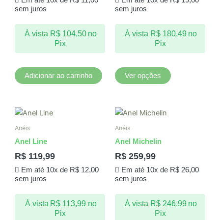
Em até 10x de
R$
11,00
Em até 10x de
R$
19,00
As
sem juros
sem juros
opções
podem
À vista
R$
104,50
no
À vista
R$
180,49
no
ser
Pix
Pix
escolhidas
na
página
Adicionar ao carrinho
Ver opções
do
produto
Este
Este
produto
produto
Anéis
Anéis
tem
tem
Anel Line
Anel Michelin
várias
várias
R$
119,99
R$
259,99
variantes.
variantes.
Em até 10x de
R$
12,00
Em até 10x de
R$
26,00
As
As
sem juros
sem juros
opções
opções
podem
podem
À vista
R$
113,99
no
À vista
R$
246,99
no
ser
ser
Pix
Pix
escolhidas
escolhidas