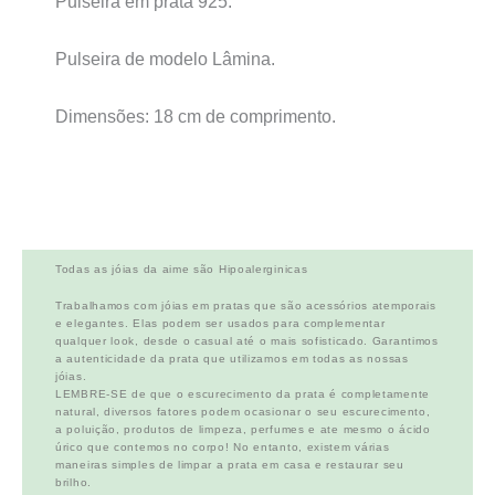
Pulseira em prata 925.
Pulseira de modelo Lâmina.
Dimensões: 18 cm de comprimento.
Todas as jóias da aime são Hipoalerginicas
Trabalhamos com jóias em pratas que são acessórios atemporais
e elegantes. Elas podem ser usados para complementar
qualquer look, desde o casual até o mais sofisticado. Garantimos
a autenticidade da prata que utilizamos em todas as nossas
jóias.
LEMBRE-SE de que o escurecimento da prata é completamente
natural, diversos fatores podem ocasionar o seu escurecimento,
a poluição, produtos de limpeza, perfumes e ate mesmo o ácido
úrico que contemos no corpo! No entanto, existem várias
maneiras simples de limpar a prata em casa e restaurar seu
brilho.