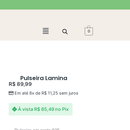
Ir
para
o
conteúdo
Menu
0
Pulseira Lamina
R$
89,99
Em até 8x de
R$
11,25
sem juros
À vista
R$
85,49
no Pix