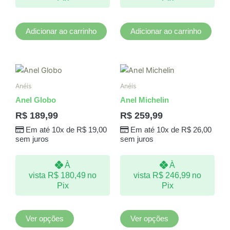
Adicionar ao carrinho
Adicionar ao carrinho
Este
Este
produto
produto
Anéis
Anéis
tem
tem
Anel Globo
Anel Michelin
várias
várias
R$
189,99
R$
259,99
variantes.
variantes.
Em até 10x de
R$
19,00
Em até 10x de
R$
26,00
As
As
sem juros
sem juros
opções
opções
podem
podem
À
À
ser
ser
vista
R$
180,49
no
vista
R$
246,99
no
escolhidas
escolhidas
Pix
Pix
na
na
página
página
do
do
Ver opções
Ver opções
produto
produto