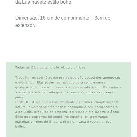
da Lua navete estilo boho.
Dimensão: 16 cm de comprimento + 3cm de
extensor.
Todas as jóias da aime são Hipoalerginicas
Trabalhamos com jóias em pratas que são acessórios atemporais
e elegantes. Elas podem ser usados para complementar
qualquer look, desde o casual até o mais sofisticado. Garantimos
a autenticidade da prata que utilizamos em todas as nossas
jóias.
LEMBRE-SE de que o escurecimento da prata é completamente
natural, diversos fatores podem ocasionar o seu escurecimento,
a poluição, produtos de limpeza, perfumes e ate mesmo o ácido
úrico que contemos no corpo! No entanto, existem várias
maneiras simples de limpar a prata em casa e restaurar seu
brilho.