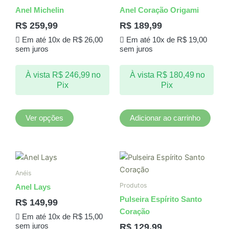
tem
Anel Michelin
Anel Coração Origami
várias
R$
259,99
R$
189,99
variantes.
Em até 10x de
R$
26,00
Em até 10x de
R$
19,00
As
sem juros
sem juros
opções
podem
À vista
R$
246,99
no
À vista
R$
180,49
no
ser
Pix
Pix
escolhidas
na
página
Ver opções
Adicionar ao carrinho
do
produto
Anéis
Produtos
Anel Lays
Pulseira Espírito Santo
R$
149,99
Coração
Em até 10x de
R$
15,00
R$
129,99
sem juros