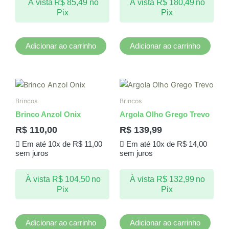
À vista
R$
85,49
no
À vista
R$
180,49
no
Pix
Pix
Adicionar ao carrinho
Adicionar ao carrinho
Brincos
Brincos
Brinco Anzol Onix
Argola Olho Grego Trevo
R$
110,00
R$
139,99
Em até 10x de
R$
11,00
Em até 10x de
R$
14,00
sem juros
sem juros
À vista
R$
104,50
no
À vista
R$
132,99
no
Pix
Pix
Adicionar ao carrinho
Adicionar ao carrinho