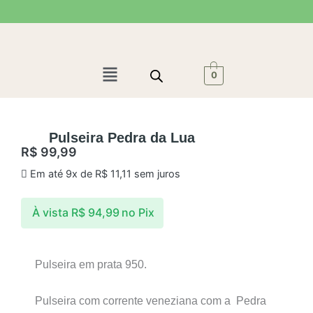
Ir
para
o
conteúdo
Menu
0
Pulseira Pedra da Lua
R$
99,99
Em até 9x de
R$
11,11
sem juros
À vista
R$
94,99
no Pix
Pulseira em prata 950.
Pulseira com corrente veneziana com a Pedra