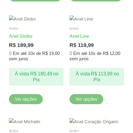
Este
Este
produto
produto
Anéis
Anéis
tem
tem
Anel Globo
Anel Line
várias
várias
R$
189,99
R$
119,99
variantes.
variantes.
Em até 10x de
R$
19,00
Em até 10x de
R$
12,00
As
As
sem juros
sem juros
opções
opções
podem
podem
À vista
R$
180,49
no
À vista
R$
113,99
no
ser
ser
Pix
Pix
escolhidas
escolhidas
na
na
página
página
Ver opções
Ver opções
do
do
produto
produto
Este
produto
Anéis
Anéis