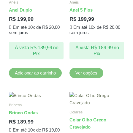
Anéis
Anéis
tem
Anel Duplo
Anel 5 Fios
várias
R$
199,99
R$
199,99
variantes.
Em até 10x de
R$
20,00
Em até 10x de
R$
20,00
As
sem juros
sem juros
opções
podem
À vista
R$
189,99
no
À vista
R$
189,99
no
ser
Pix
Pix
escolhidas
na
página
Adicionar ao carrinho
Ver opções
do
produto
Brincos
Colares
Brinco Ondas
Colar Olho Grego
R$
189,99
Cravejado
Em até 10x de
R$
19,00