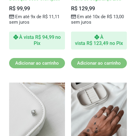
R$
99,99
R$
129,99
Em até 9x de
R$
11,11
Em até 10x de
R$
13,00
sem juros
sem juros
À vista
R$
94,99
no
À
Pix
vista
R$
123,49
no Pix
Adicionar ao carrinho
Adicionar ao carrinho
Este
produto
tem
várias
variantes.
As
opções