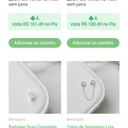
sem juros
sem juros
À
À
vista
R$
161,49
no Pix
vista
R$
180,49
no Pix
Adicionar ao carrinho
Adicionar ao carrinho
Berloques
Berloques
Berloque Osso Cravejado
Trava de Segurança Lisa