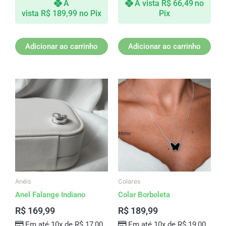
À
À vista
R$
66,49
no
vista
R$
189,99
no Pix
Pix
Adicionar ao carrinho
Adicionar ao carrinho
Anéis
Colares
Anel Falange Indiano
Colar Borboleta
R$
169,99
R$
189,99
Em até 10x de
R$
17,00
Em até 10x de
R$
19,00