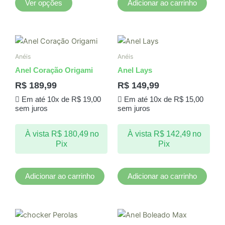
Ver opções
Adicionar ao carrinho
do
produto
Anéis
Anéis
Anel Coração Origami
Anel Lays
R$
189,99
R$
149,99
Em até 10x de
R$
19,00
Em até 10x de
R$
15,00
sem juros
sem juros
À vista
R$
180,49
no
À vista
R$
142,49
no
Pix
Pix
Adicionar ao carrinho
Adicionar ao carrinho
Este