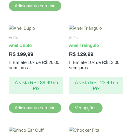
Adicionar ao carrinho
Este
produto
Anéis
Anéis
tem
Anel Duplo
Anel Triângulo
várias
R$
199,99
R$
129,99
variantes.
Em até 10x de
R$
20,00
Em até 10x de
R$
13,00
As
sem juros
sem juros
opções
podem
À vista
R$
189,99
no
À vista
R$
123,49
no
ser
Pix
Pix
escolhidas
na
página
Adicionar ao carrinho
Ver opções
do
produto