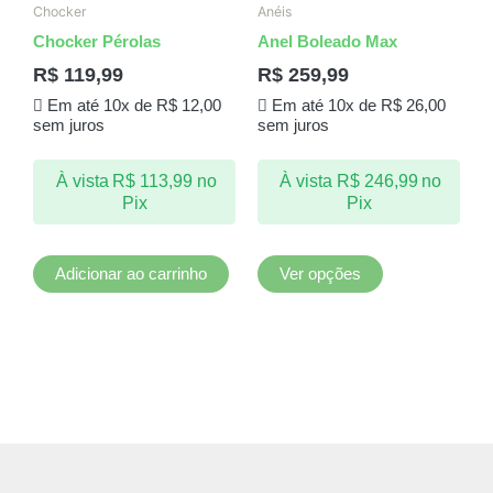
produto
Chocker
Anéis
tem
Chocker Pérolas
Anel Boleado Max
várias
R$
119,99
R$
259,99
variantes.
Em até 10x de
R$
12,00
Em até 10x de
R$
26,00
As
sem juros
sem juros
opções
podem
À vista
R$
113,99
no
À vista
R$
246,99
no
ser
Pix
Pix
escolhidas
na
página
Adicionar ao carrinho
Ver opções
do
produto