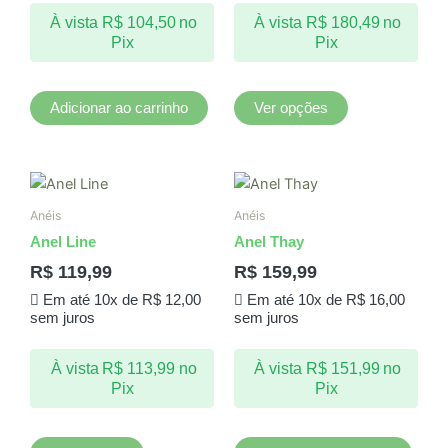
podem
À vista
R$
104,50
no
À vista
R$
180,49
no
ser
Pix
Pix
escolhidas
na
página
Adicionar ao carrinho
Ver opções
do
produto
Este
produto
Anéis
Anéis
tem
Anel Line
Anel Thay
várias
R$
119,99
R$
159,99
variantes.
Em até 10x de
R$
12,00
Em até 10x de
R$
16,00
As
sem juros
sem juros
opções
podem
À vista
R$
113,99
no
À vista
R$
151,99
no
ser
Pix
Pix
escolhidas
na
página