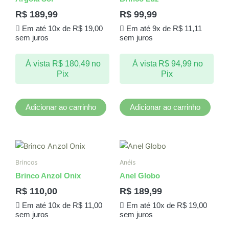
R$
189,99
R$
99,99
Em até 10x de
R$
19,00
Em até 9x de
R$
11,11
sem juros
sem juros
À vista
R$
180,49
no
À vista
R$
94,99
no
Pix
Pix
Adicionar ao carrinho
Adicionar ao carrinho
Este
produto
Brincos
Anéis
tem
Brinco Anzol Onix
Anel Globo
várias
R$
110,00
R$
189,99
variantes.
Em até 10x de
R$
11,00
Em até 10x de
R$
19,00
As
sem juros
sem juros
opções