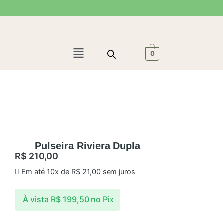
Ir
para
o
conteúdo
Menu
0
Pulseira Riviera Dupla
R$
210,00
Em até 10x de
R$
21,00
sem juros
À vista
R$
199,50
no Pix