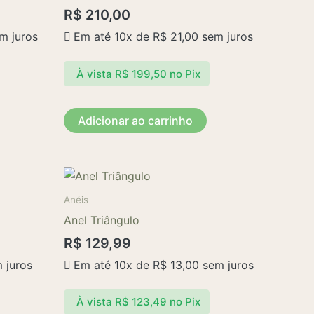
R$
210,00
m juros
Em até 10x de
R$
21,00
sem juros
À vista
R$
199,50
no Pix
Adicionar ao carrinho
Este
produto
Anéis
tem
Anel Triângulo
várias
R$
129,99
variantes.
 juros
Em até 10x de
R$
13,00
sem juros
As
opções
À vista
R$
123,49
no Pix
podem