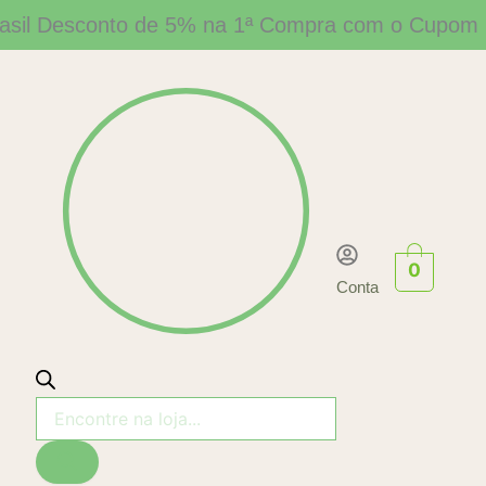
asil
Desconto de 5% na 1ª Compra com o Cup
Pesquisar
produtos
0
Conta