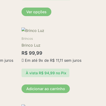
ser
escolhidas
Ver opções
na
página
do
produto
Brincos
Brinco Luz
R$
99,99
m juros
Em até 9x de
R$
11,11
sem juros
À vista
R$
94,99
no Pix
Adicionar ao carrinho