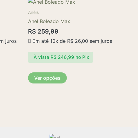
Este
produto
Anéis
tem
Anel Boleado Max
várias
R$
259,99
variantes.
m juros
Em até 10x de
R$
26,00
sem juros
As
opções
À vista
R$
246,99
no Pix
podem
ser
escolhidas
Ver opções
na
página
do
produto