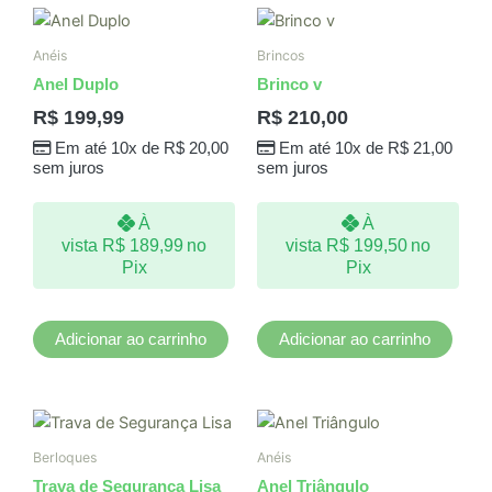
Anéis
Brincos
Anel Duplo
Brinco v
R$
199,99
R$
210,00
Em até 10x de
R$
20,00
Em até 10x de
R$
21,00
sem juros
sem juros
À
À
vista
R$
189,99
no
vista
R$
199,50
no
Pix
Pix
Adicionar ao carrinho
Adicionar ao carrinho
Este
produto
Berloques
Anéis
tem
Trava de Segurança Lisa
Anel Triângulo