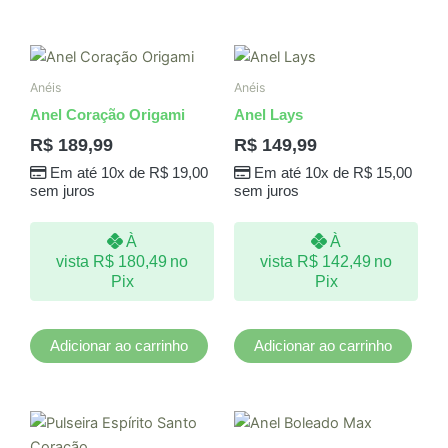
produto
Anéis
Anéis
Anel Coração Origami
Anel Lays
R$
189,99
R$
149,99
Em até 10x de
R$
19,00
Em até 10x de
R$
15,00
sem juros
sem juros
À
À
vista
R$
180,49
no
vista
R$
142,49
no
Pix
Pix
Adicionar ao carrinho
Adicionar ao carrinho
Este
produto