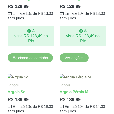
várias
R$
129,99
R$
129,99
variantes.
Em até 10x de
R$
13,00
Em até 10x de
R$
13,00
As
sem juros
sem juros
opções
podem
À
À
ser
vista
R$
123,49
no
vista
R$
123,49
no
escolhidas
Pix
Pix
na
página
do
Adicionar ao carrinho
Ver opções
produto
Brincos
Brincos
Argola Sol
Argola Pérola M
R$
189,99
R$
139,99
Em até 10x de
R$
19,00
Em até 10x de
R$
14,00
sem juros
sem juros