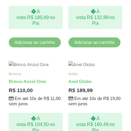
À
À
vista
R$
180,49
no
vista
R$
132,99
no
Pix
Pix
Adicionar ao carrinho
Adicionar ao carrinho
Este
produto
Brincos
Anéis
tem
Brinco Anzol Onix
Anel Globo
várias
R$
110,00
R$
189,99
variantes.
Em até 10x de
R$
11,00
Em até 10x de
R$
19,00
As
sem juros
sem juros
opções
podem
À
À
ser
vista
R$
104,50
no
vista
R$
180,49
no
escolhidas
Pix
Pix