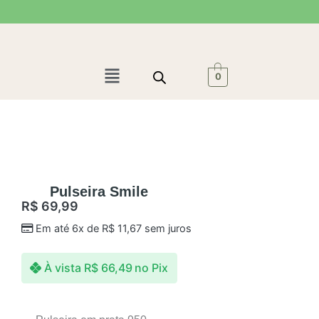
Ir
para
o
conteúdo
Menu
0
Pulseira Smile
R$
69,99
Em até 6x de
R$
11,67
sem juros
À vista
R$
66,49
no Pix