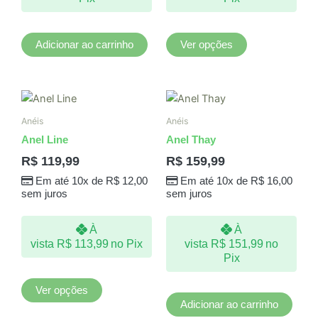
na
página
do
Adicionar ao carrinho
Ver opções
produto
Este
produto
Anéis
Anéis
tem
Anel Line
Anel Thay
várias
R$
119,99
R$
159,99
variantes.
Em até 10x de
R$
12,00
Em até 10x de
R$
16,00
As
sem juros
sem juros
opções
podem
À
À
ser
vista
R$
113,99
no Pix
vista
R$
151,99
no
escolhidas
Pix
na
página
Ver opções
do
Adicionar ao carrinho