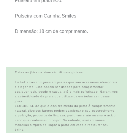
Pulseira em prata 950.
Pulseira com Carinha Smiles
Dimensão: 18 cm de comprimento.
Todas as jóias da aime são Hipoalerginicas
Trabalhamos com jóias em pratas que são acessórios atemporais
e elegantes. Elas podem ser usados para complementar
qualquer look, desde o casual até o mais sofisticado. Garantimos
a autenticidade da prata que utilizamos em todas as nossas
jóias.
LEMBRE-SE de que o escurecimento da prata é completamente
natural, diversos fatores podem ocasionar o seu escurecimento,
a poluição, produtos de limpeza, perfumes e ate mesmo o ácido
úrico que contemos no corpo! No entanto, existem várias
maneiras simples de limpar a prata em casa e restaurar seu
brilho.