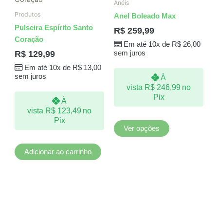
Anéis
tem
Produtos
Anel Boleado Max
várias
Pulseira Espírito Santo
R$
259,99
variantes.
Coração
Em até 10x de
R$
26,00
As
R$
129,99
sem juros
opções
Em até 10x de
R$
13,00
podem
sem juros
À
ser
vista
R$
246,99
no
escolhidas
Pix
À
na
vista
R$
123,49
no
página
Pix
do
Ver opções
produto
Adicionar ao carrinho