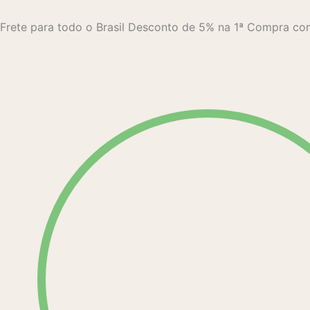
Ir
para
Frete para todo o Brasil
Desconto de 5% na 1ª Compra 
o
conteúdo
Pesquisar
produtos