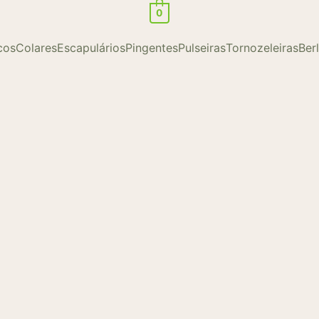
0
cos
Colares
Escapulários
Pingentes
Pulseiras
Tornozeleiras
Ber