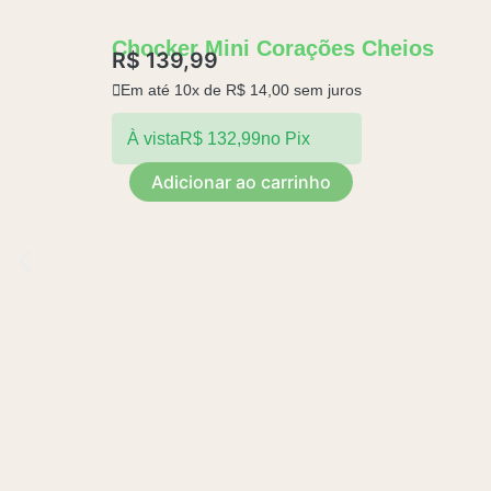
Chocker Mini Corações Cheios
R$
139,99
Em até 10x de
R$
14,00
sem juros
À vista
R$
132,99
no Pix
C
Adicionar ao carrinho
h
o
c
k
e
r
M
i
n
i
C
o
r
a