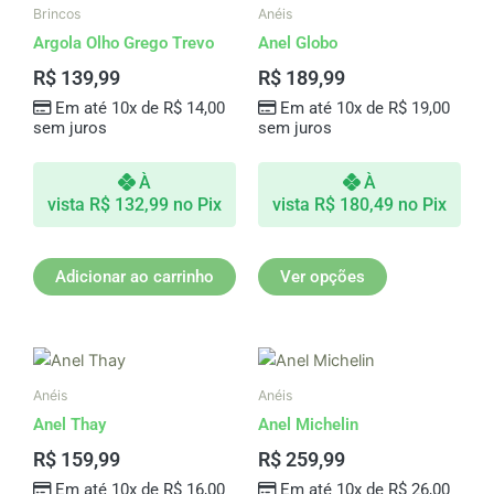
produto
Brincos
Anéis
tem
Argola Olho Grego Trevo
Anel Globo
várias
R$
139,99
R$
189,99
variantes.
Em até 10x de
R$
14,00
Em até 10x de
R$
19,00
As
sem juros
sem juros
opções
podem
À
À
ser
vista
R$
132,99
no Pix
vista
R$
180,49
no Pix
escolhidas
na
página
Adicionar ao carrinho
Ver opções
do
produto
Este
produto
Anéis
Anéis
tem
Anel Thay
Anel Michelin
várias
R$
159,99
R$
259,99
variantes.
Em até 10x de
R$
16,00
Em até 10x de
R$
26,00
As