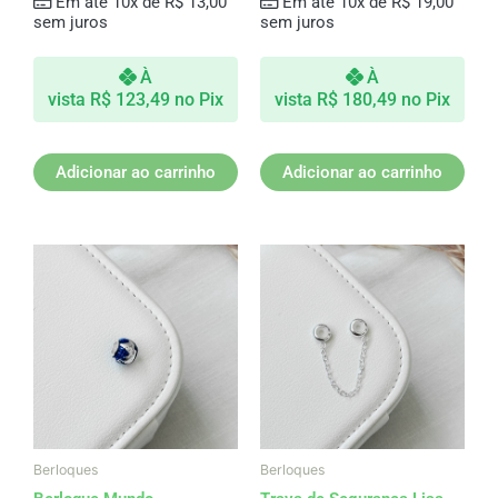
Em até 10x de
R$
13,00
Em até 10x de
R$
19,00
sem juros
sem juros
À
À
vista
R$
123,49
no Pix
vista
R$
180,49
no Pix
Adicionar ao carrinho
Adicionar ao carrinho
Berloques
Berloques