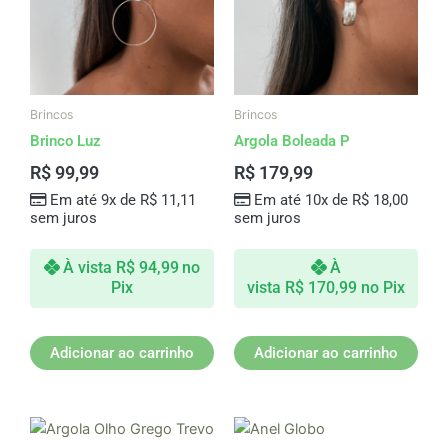
Brincos
Brincos
Brinco Luz
Argola Boleada P
R$
99,99
R$
179,99
Em até 9x de
R$
11,11
Em até 10x de
R$
18,00
sem juros
sem juros
À vista
R$
94,99
no
À
Pix
vista
R$
170,99
no Pix
Adicionar ao carrinho
Adicionar ao carrinho
Este