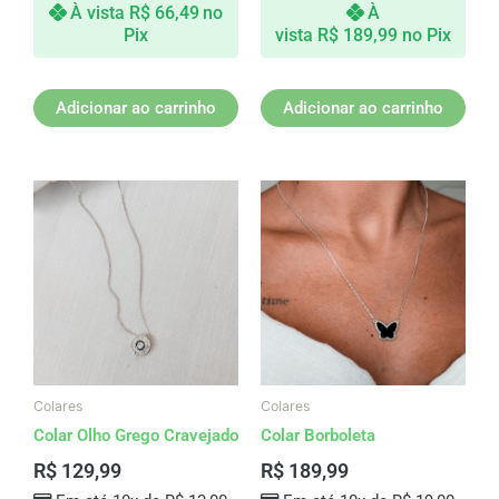
À vista
R$
66,49
no
À
Pix
vista
R$
189,99
no Pix
Adicionar ao carrinho
Adicionar ao carrinho
Colares
Colares
Colar Olho Grego Cravejado
Colar Borboleta
R$
129,99
R$
189,99