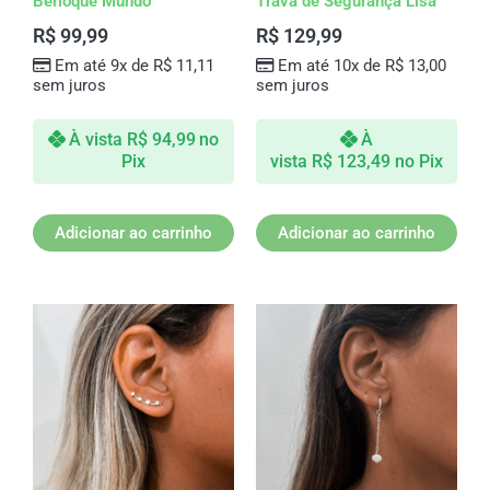
Berloque Mundo
Trava de Segurança Lisa
R$
99,99
R$
129,99
Em até 9x de
R$
11,11
Em até 10x de
R$
13,00
sem juros
sem juros
À vista
R$
94,99
no
À
Pix
vista
R$
123,49
no Pix
Adicionar ao carrinho
Adicionar ao carrinho