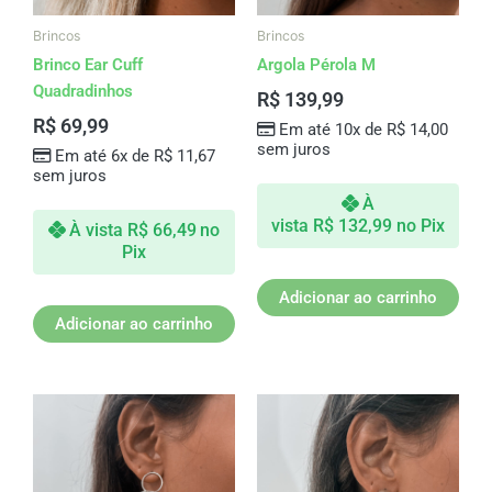
Brincos
Brincos
Brinco Ear Cuff
Argola Pérola M
Quadradinhos
R$
139,99
R$
69,99
Em até 10x de
R$
14,00
sem juros
Em até 6x de
R$
11,67
sem juros
À
vista
R$
132,99
no Pix
À vista
R$
66,49
no
Pix
Adicionar ao carrinho
Adicionar ao carrinho