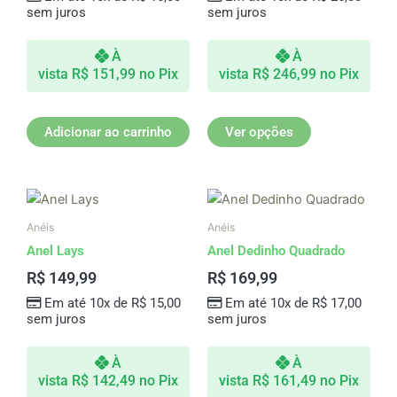
sem juros
sem juros
opções
podem
À
À
ser
vista
R$
151,99
no Pix
vista
R$
246,99
no Pix
escolhidas
na
página
Adicionar ao carrinho
Ver opções
do
produto
Anéis
Anéis
Anel Lays
Anel Dedinho Quadrado
R$
149,99
R$
169,99
Em até 10x de
R$
15,00
Em até 10x de
R$
17,00
sem juros
sem juros
À
À
vista
R$
142,49
no Pix
vista
R$
161,49
no Pix