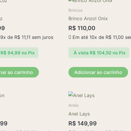
Brincos
uz
Brinco Anzol Onix
99
R$
110,00
 9x de
R$
11,11
sem juros
Em até 10x de
R$
11,00
se
R$
94,99
no Pix
À vista
R$
104,50
no Pix
nar ao carrinho
Adicionar ao carrinho
Anéis
Anel Lays
,99
R$
149,99