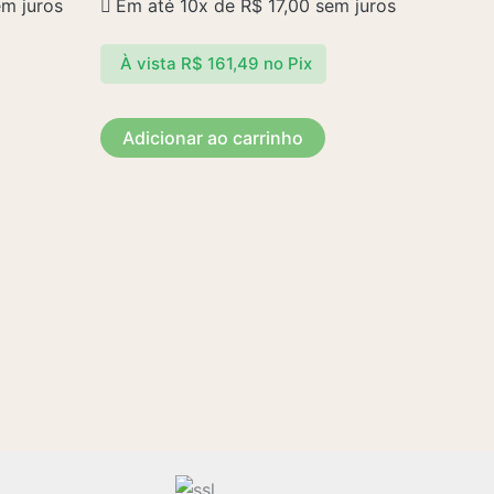
m juros
Em até 10x de
R$
17,00
sem juros
À vista
R$
161,49
no Pix
Adicionar ao carrinho