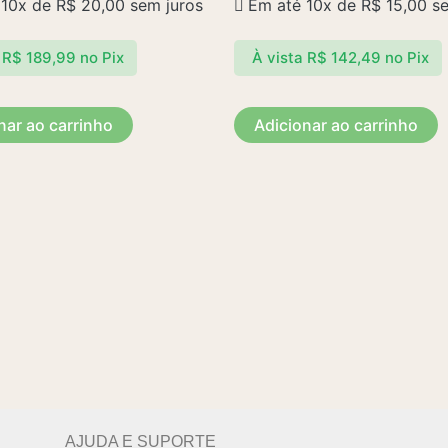
 10x de
R$
20,00
sem juros
Em até 10x de
R$
15,00
se
R$
189,99
no Pix
À vista
R$
142,49
no Pix
nar ao carrinho
Adicionar ao carrinho
AJUDA E SUPORTE