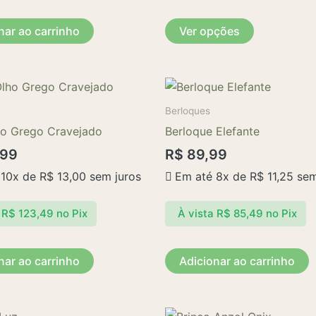
ser
escolhidas
nar ao carrinho
Ver opções
na
página
do
produto
Berloques
ho Grego Cravejado
Berloque Elefante
,99
R$
89,99
 10x de
R$
13,00
sem juros
Em até 8x de
R$
11,25
sem
R$
123,49
no Pix
À vista
R$
85,49
no Pix
nar ao carrinho
Adicionar ao carrinho