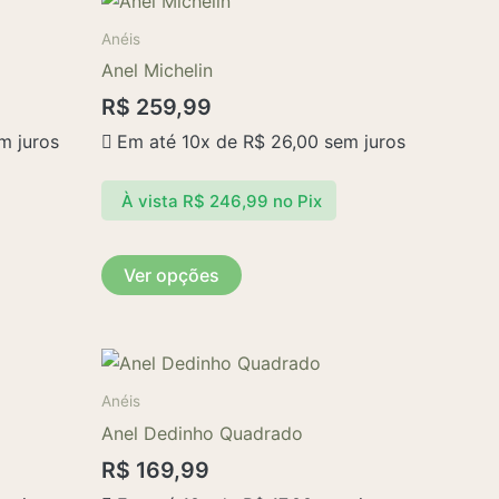
produto
produto
Anéis
tem
Anel Michelin
várias
R$
259,99
variantes.
m juros
Em até 10x de
R$
26,00
sem juros
As
opções
À vista
R$
246,99
no Pix
podem
ser
escolhidas
Ver opções
na
página
do
produto
Anéis
Anel Dedinho Quadrado
R$
169,99