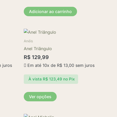
Adicionar ao carrinho
Este
produto
Anéis
tem
Anel Triângulo
várias
R$
129,99
variantes.
 juros
Em até 10x de
R$
13,00
sem juros
As
opções
À vista
R$
123,49
no Pix
podem
ser
escolhidas
Ver opções
na
página
do
Este