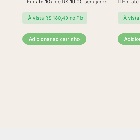
Em até 10x de
R$
19,00
sem juros
Em até
À vista
R$
180,49
no Pix
À vista
Adicionar ao carrinho
Adicio