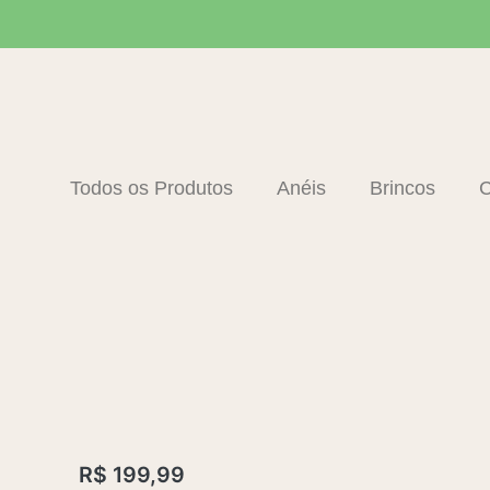
Ir
para
o
conteúdo
Todos os Produtos
Anéis
Brincos
C
R$
199,99