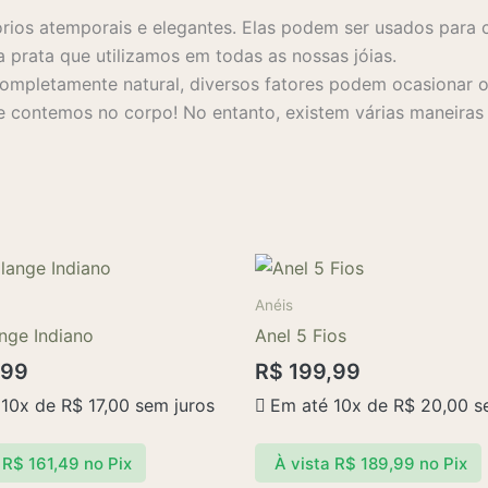
rios atemporais e elegantes. Elas podem ser usados para 
a prata que utilizamos em todas as nossas jóias.
mpletamente natural, diversos fatores podem ocasionar o 
 contemos no corpo! No entanto, existem várias maneiras s
Este
produto
Anéis
tem
nge Indiano
Anel 5 Fios
várias
,99
R$
199,99
variantes.
 10x de
R$
17,00
sem juros
Em até 10x de
R$
20,00
se
As
opções
R$
161,49
no Pix
À vista
R$
189,99
no Pix
podem