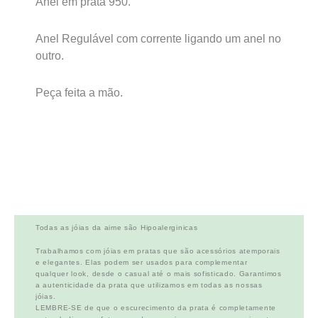
Anel em prata 950.
Anel Regulável com corrente ligando um anel no
outro.
Peça feita a mão.
Todas as jóias da aime são Hipoalerginicas
Trabalhamos com jóias em pratas que são acessórios atemporais
e elegantes. Elas podem ser usados para complementar
qualquer look, desde o casual até o mais sofisticado. Garantimos
a autenticidade da prata que utilizamos em todas as nossas
jóias.
LEMBRE-SE de que o escurecimento da prata é completamente