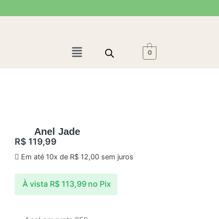
Ir
para
o
conteúdo
Menu
0
Anel Jade
R$
119,99
Em até 10x de
R$
12,00
sem juros
À vista
R$
113,99
no Pix