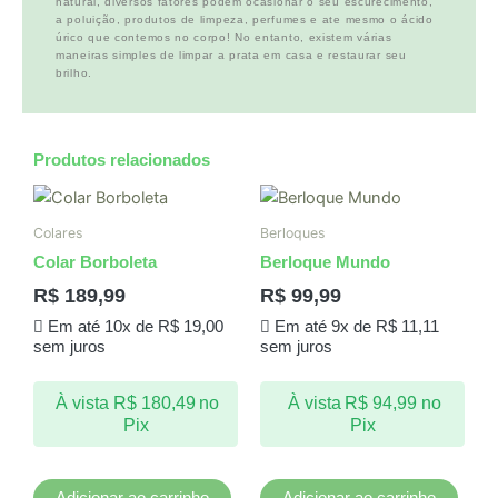
natural, diversos fatores podem ocasionar o seu escurecimento,
a poluição, produtos de limpeza, perfumes e ate mesmo o ácido
úrico que contemos no corpo! No entanto, existem várias
maneiras simples de limpar a prata em casa e restaurar seu
brilho.
Produtos relacionados
Colares
Berloques
Colar Borboleta
Berloque Mundo
R$
189,99
R$
99,99
Em até 10x de
R$
19,00
Em até 9x de
R$
11,11
sem juros
sem juros
À vista
R$
180,49
no
À vista
R$
94,99
no
Pix
Pix
Adicionar ao carrinho
Adicionar ao carrinho