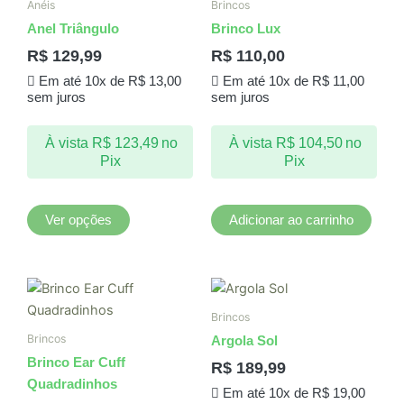
Anéis
Brincos
tem
Anel Triângulo
Brinco Lux
várias
R$
129,99
R$
110,00
variantes.
Em até 10x de
R$
13,00
Em até 10x de
R$
11,00
As
sem juros
sem juros
opções
podem
À vista
R$
123,49
no
À vista
R$
104,50
no
ser
Pix
Pix
escolhidas
na
página
Ver opções
Adicionar ao carrinho
do
produto
Brincos
Brincos
Argola Sol
Brinco Ear Cuff
R$
189,99
Quadradinhos
Em até 10x de
R$
19,00