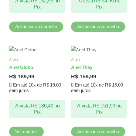
À vista
R$
132,99
no
À vista
R$
94,99
no
Pix
Pix
Adicionar ao carrinho
Adicionar ao carrinho
Este
produto
Anéis
Anéis
tem
Anel Globo
Anel Thay
várias
R$
189,99
R$
159,99
variantes.
Em até 10x de
R$
19,00
Em até 10x de
R$
16,00
As
sem juros
sem juros
opções
podem
À vista
R$
180,49
no
À vista
R$
151,99
no
ser
Pix
Pix
escolhidas
na
página
Ver opções
Adicionar ao carrinho