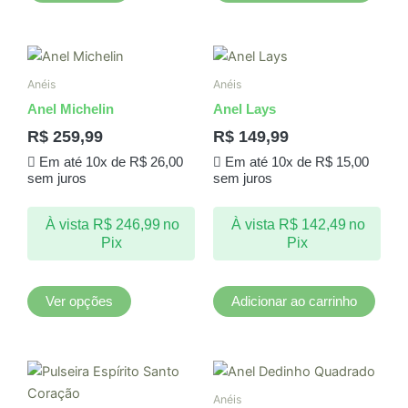
do
produto
Este
produto
Anéis
Anéis
tem
Anel Michelin
Anel Lays
várias
R$
259,99
R$
149,99
variantes.
Em até 10x de
R$
26,00
Em até 10x de
R$
15,00
As
sem juros
sem juros
opções
podem
À vista
R$
246,99
no
À vista
R$
142,49
no
ser
Pix
Pix
escolhidas
na
página
Ver opções
Adicionar ao carrinho
do
produto
Anéis