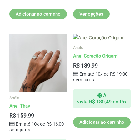
Adicionar ao carrinho
Ver opções
Anéis
Anel Coração Origami
R$
189,99
Em até 10x de
R$
19,00
sem juros
À
Anéis
vista
R$
180,49
no Pix
Anel Thay
R$
159,99
Adicionar ao carrinho
Em até 10x de
R$
16,00
sem juros