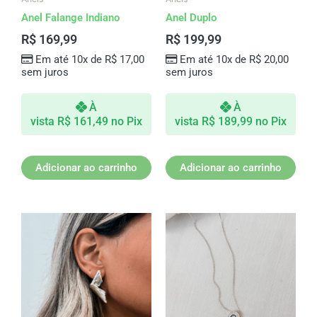
Anel Falange Indiano
Anel Duplo
R$
169,99
R$
199,99
Em até 10x de
R$
17,00
Em até 10x de
R$
20,00
sem juros
sem juros
À
À
vista
R$
161,49
no Pix
vista
R$
189,99
no Pix
Adicionar ao carrinho
Adicionar ao carrinho