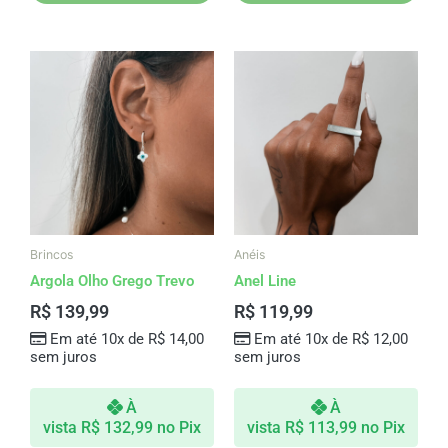
Este
produto
tem
várias
variantes.
As
opções
podem
ser
Brincos
Anéis
escolhidas
Argola Olho Grego Trevo
Anel Line
na
R$
139,99
R$
119,99
página
Em até 10x de
R$
14,00
Em até 10x de
R$
12,00
do
sem juros
sem juros
produto
À
À
vista
R$
132,99
no Pix
vista
R$
113,99
no Pix