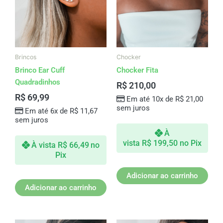
Brincos
Chocker
Brinco Ear Cuff
Chocker Fita
Quadradinhos
R$
210,00
R$
69,99
Em até 10x de
R$
21,00
sem juros
Em até 6x de
R$
11,67
sem juros
À
vista
R$
199,50
no Pix
À vista
R$
66,49
no
Pix
Adicionar ao carrinho
Adicionar ao carrinho