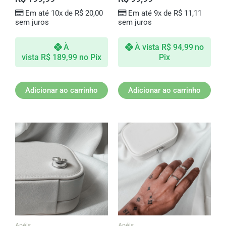
Em até 10x de
R$
20,00
Em até 9x de
R$
11,11
sem juros
sem juros
À
À vista
R$
94,99
no
vista
R$
189,99
no Pix
Pix
Adicionar ao carrinho
Adicionar ao carrinho
Anéis
Anéis