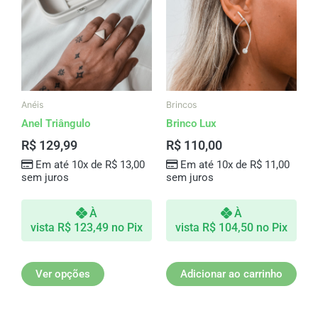
tem
várias
variantes.
As
opções
podem
ser
Anéis
Brincos
escolhidas
Anel Triângulo
Brinco Lux
na
R$
129,99
R$
110,00
página
Em até 10x de
R$
13,00
Em até 10x de
R$
11,00
do
sem juros
sem juros
produto
À
À
vista
R$
123,49
no Pix
vista
R$
104,50
no Pix
Ver opções
Adicionar ao carrinho