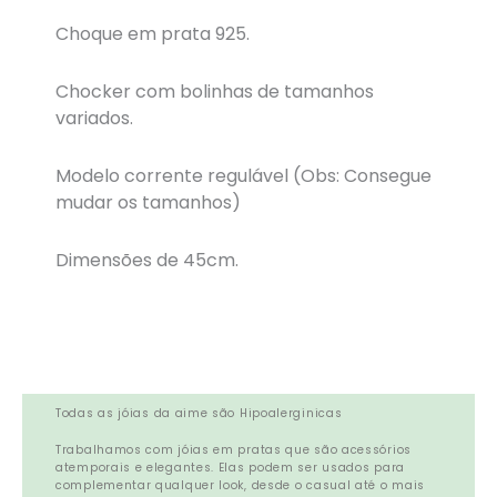
Choque em prata 925.
Chocker com bolinhas de tamanhos
variados.
Modelo corrente regulável (Obs: Consegue
mudar os tamanhos)
Dimensões de 45cm.
Todas as jóias da aime são Hipoalerginicas
Trabalhamos com jóias em pratas que são acessórios
atemporais e elegantes. Elas podem ser usados para
complementar qualquer look, desde o casual até o mais