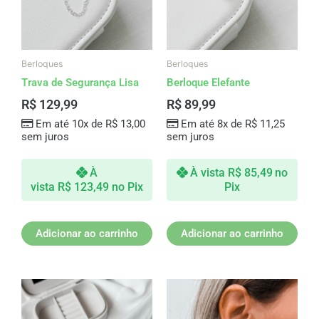
Berloques
Berloques
Trava de Segurança Lisa
Berloque Elefante
R$
129,99
R$
89,99
Em até 10x de
R$
13,00
Em até 8x de
R$
11,25
sem juros
sem juros
À
À vista
R$
85,49
no
vista
R$
123,49
no Pix
Pix
Adicionar ao carrinho
Adicionar ao carrinho
Este
produto