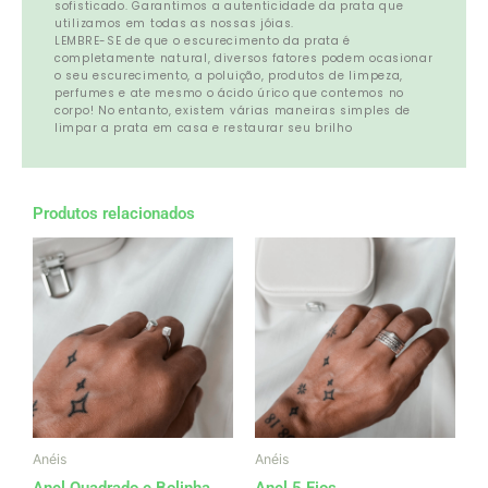
sofisticado. Garantimos a autenticidade da prata que
utilizamos em todas as nossas jóias.
LEMBRE-SE de que o escurecimento da prata é
completamente natural, diversos fatores podem ocasionar
o seu escurecimento, a poluição, produtos de limpeza,
perfumes e ate mesmo o ácido úrico que contemos no
corpo! No entanto, existem várias maneiras simples de
limpar a prata em casa e restaurar seu brilho
Produtos relacionados
Este
produto
tem
várias
variantes.
As
opções
podem
ser
Anéis
Anéis
escolhidas