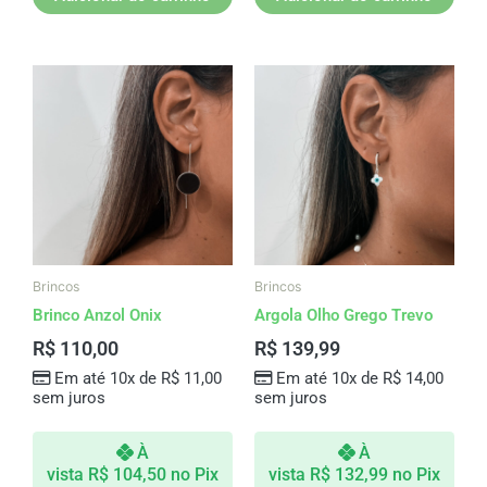
Brincos
Brincos
Brinco Anzol Onix
Argola Olho Grego Trevo
R$
110,00
R$
139,99
Em até 10x de
R$
11,00
Em até 10x de
R$
14,00
sem juros
sem juros
À
À
vista
R$
104,50
no Pix
vista
R$
132,99
no Pix