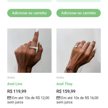
Adicionar ao carrinho
Adicionar ao carrinho
Este
produto
tem
várias
variantes.
As
opções
podem
ser
Anéis
Anéis
escolhidas
Anel Line
Anel Thay
na
R$
119,99
R$
159,99
página
Em até 10x de
R$
12,00
Em até 10x de
R$
16,00
do
sem juros
sem juros
produto