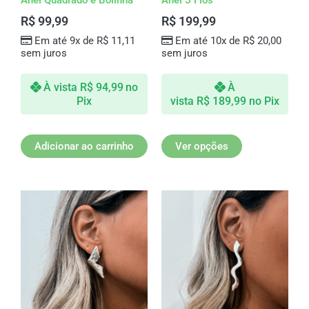
Anel Quadrado e Bolinha
Anel 5 Fios
na
R$
99,99
R$
199,99
página
Em até 9x de
R$
11,11
Em até 10x de
R$
20,00
do
sem juros
sem juros
produto
À vista
R$
94,99
no
À
Pix
vista
R$
189,99
no Pix
Adicionar ao carrinho
Ver opções