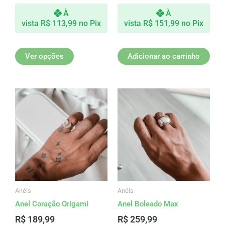
À
À
vista
R$
113,99
no Pix
vista
R$
151,99
no Pix
Ver opções
Adicionar ao carrinho
Este
produto
tem
várias
variantes.
As
opções
podem
ser
Anéis
Anéis
escolhidas
Anel Coração Origami
Anel Boleado Max
na
R$
189,99
R$
259,99