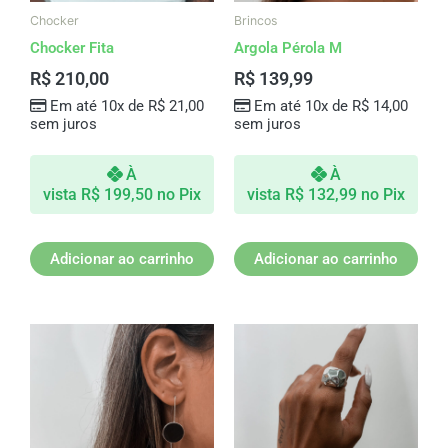
Chocker
Brincos
Chocker Fita
Argola Pérola M
R$
210,00
R$
139,99
Em até 10x de
R$
21,00
Em até 10x de
R$
14,00
sem juros
sem juros
À
À
vista
R$
199,50
no Pix
vista
R$
132,99
no Pix
Adicionar ao carrinho
Adicionar ao carrinho
Este
produto
tem
várias
variantes.