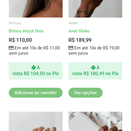
As
opções
podem
ser
Brincos
Anéis
escolhidas
Brinco Anzol Onix
Anel Globo
na
R$
110,00
R$
189,99
página
Em até 10x de
R$
11,00
Em até 10x de
R$
19,00
do
sem juros
sem juros
produto
À
À
vista
R$
104,50
no Pix
vista
R$
180,49
no Pix
Adicionar ao carrinho
Ver opções