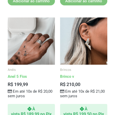
Adicionar ao carrinho
Adicionar ao carrinho
Este
produto
tem
várias
variantes.
As
opções
podem
ser
Anéis
Brincos
escolhidas
Anel 5 Fios
Brinco v
na
R$
199,99
R$
210,00
página
Em até 10x de
R$
20,00
Em até 10x de
R$
21,00
do
sem juros
sem juros
produto
À
À
vista
R$
189,99
no Pix
vista
R$
199,50
no Pix