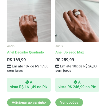
Este
produto
tem
várias
variantes.
As
opções
podem
ser
Anéis
Anéis
escolhidas
Anel Dedinho Quadrado
Anel Boleado Max
na
R$
169,99
R$
259,99
página
Em até 10x de
R$
17,00
Em até 10x de
R$
26,00
do
sem juros
sem juros
produto
À
À
vista
R$
161,49
no Pix
vista
R$
246,99
no Pix
Adicionar ao carrinho
Ver opções