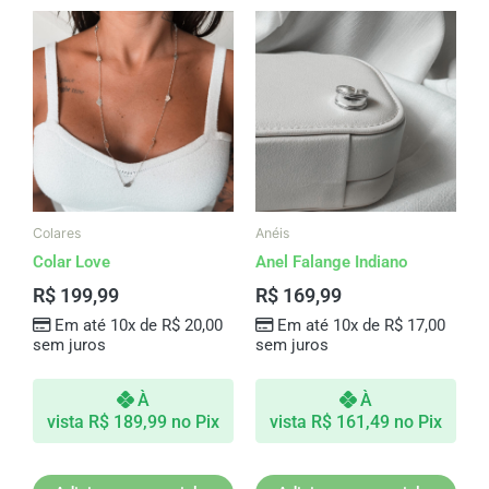
Colares
Anéis
Colar Love
Anel Falange Indiano
R$
199,99
R$
169,99
Em até 10x de
R$
20,00
Em até 10x de
R$
17,00
sem juros
sem juros
À
À
vista
R$
189,99
no Pix
vista
R$
161,49
no Pix