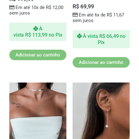
R$
69,99
Em até 10x de
R$
12,00
sem juros
Em até 6x de
R$
11,67
sem juros
À
vista
R$
113,99
no Pix
À vista
R$
66,49
no
Pix
Adicionar ao carrinho
Adicionar ao carrinho