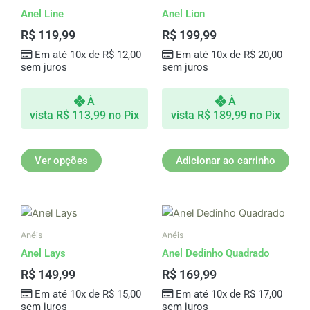
tem
Anel Line
Anel Lion
várias
R$
119,99
R$
199,99
variantes.
Em até 10x de
R$
12,00
Em até 10x de
R$
20,00
As
sem juros
sem juros
opções
podem
À
À
ser
vista
R$
113,99
no Pix
vista
R$
189,99
no Pix
escolhidas
na
página
Ver opções
Adicionar ao carrinho
do
produto
Anéis
Anéis
Anel Lays
Anel Dedinho Quadrado
R$
149,99
R$
169,99
Em até 10x de
R$
15,00
Em até 10x de
R$
17,00
sem juros
sem juros