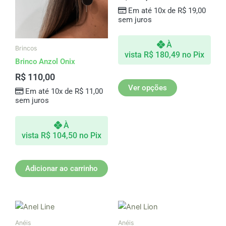
Em até 10x de
R$
19,00
As
sem juros
opções
podem
À
ser
Brincos
vista
R$
180,49
no Pix
escolhidas
Brinco Anzol Onix
na
R$
110,00
página
Ver opções
Em até 10x de
R$
11,00
do
sem juros
produto
À
vista
R$
104,50
no Pix
Adicionar ao carrinho
Este
produto
Anéis
Anéis