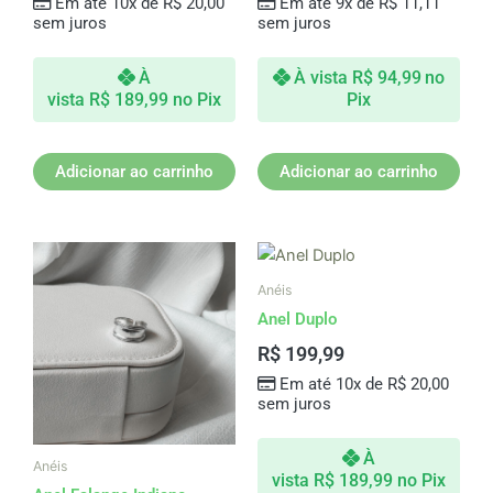
Em até 10x de
R$
20,00
Em até 9x de
R$
11,11
sem juros
sem juros
À
À vista
R$
94,99
no
vista
R$
189,99
no Pix
Pix
Adicionar ao carrinho
Adicionar ao carrinho
Anéis
Anel Duplo
R$
199,99
Em até 10x de
R$
20,00
sem juros
À
Anéis
vista
R$
189,99
no Pix