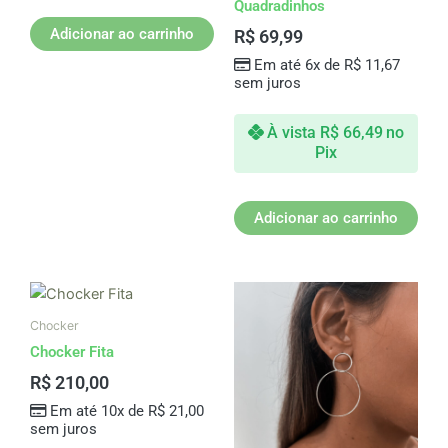
Quadradinhos
Adicionar ao carrinho
R$
69,99
Em até 6x de
R$
11,67
sem juros
À vista
R$
66,49
no
Pix
Adicionar ao carrinho
Chocker
Chocker Fita
R$
210,00
Em até 10x de
R$
21,00
sem juros