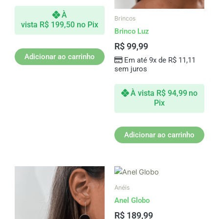
À
Brincos
vista
R$
199,50
no Pix
Brinco Luz
R$
99,99
Adicionar ao carrinho
Em até 9x de
R$
11,11
sem juros
À vista
R$
94,99
no
Pix
Adicionar ao carrinho
Este
produto
Anéis
tem
Anel Globo
várias
R$
189,99
variantes.