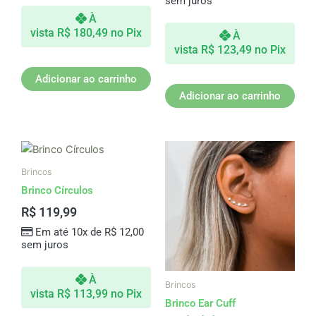
sem juros
À
vista
R$
180,49
no Pix
À
vista
R$
123,49
no Pix
Adicionar ao carrinho
Adicionar ao carrinho
Brincos
Brinco Círculos
R$
119,99
Em até 10x de
R$
12,00
sem juros
À
Brincos
vista
R$
113,99
no Pix
Brinco Ear Cuff