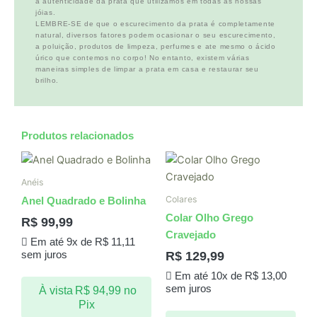
a autenticidade da prata que utilizamos em todas as nossas
jóias.
LEMBRE-SE de que o escurecimento da prata é completamente
natural, diversos fatores podem ocasionar o seu escurecimento,
a poluição, produtos de limpeza, perfumes e ate mesmo o ácido
úrico que contemos no corpo! No entanto, existem várias
maneiras simples de limpar a prata em casa e restaurar seu
brilho.
Produtos relacionados
Anéis
Colares
Anel Quadrado e Bolinha
Colar Olho Grego
R$
99,99
Cravejado
Em até 9x de
R$
11,11
R$
129,99
sem juros
Em até 10x de
R$
13,00
sem juros
À vista
R$
94,99
no
Pix