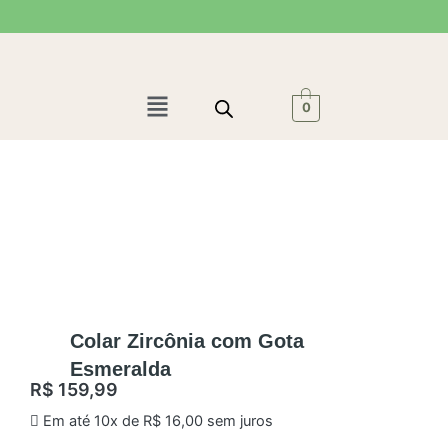
Ir
para
o
conteúdo
Menu
0
Colar Zircônia com Gota
Esmeralda
R$
159,99
Em até 10x de
R$
16,00
sem juros