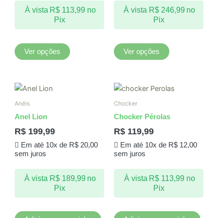
podem
podem
À vista
R$
113,99
no
À vista
R$
246,99
no
ser
ser
Pix
Pix
escolhidas
escolhidas
na
na
página
página
Ver opções
Ver opções
do
do
produto
produto
Anéis
Chocker
Anel Lion
Chocker Pérolas
R$
199,99
R$
119,99
Em até 10x de
R$
20,00
Em até 10x de
R$
12,00
sem juros
sem juros
À vista
R$
189,99
no
À vista
R$
113,99
no
Pix
Pix