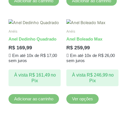
Adicionar ao carrinho
Adicionar ao carrinho
Este
produto
Anéis
Anéis
tem
Anel Dedinho Quadrado
Anel Boleado Max
várias
R$
169,99
R$
259,99
variantes.
Em até 10x de
R$
17,00
Em até 10x de
R$
26,00
As
sem juros
sem juros
opções
podem
À vista
R$
161,49
no
À vista
R$
246,99
no
ser
Pix
Pix
escolhidas
na
página
Adicionar ao carrinho
Ver opções
do
produto