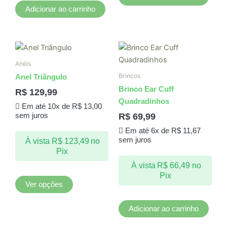
Adicionar ao carrinho
Este
produto
Anéis
tem
Brincos
Anel Triângulo
várias
Brinco Ear Cuff
R$
129,99
variantes.
Quadradinhos
Em até 10x de
R$
13,00
As
R$
69,99
sem juros
opções
Em até 6x de
R$
11,67
podem
sem juros
À vista
R$
123,49
no
ser
Pix
escolhidas
À vista
R$
66,49
no
na
Pix
página
Ver opções
do
produto
Adicionar ao carrinho