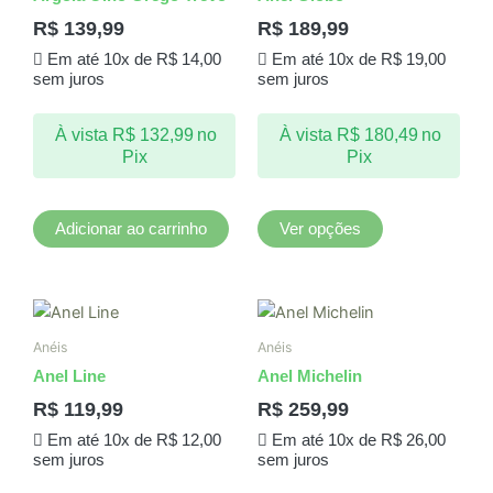
várias
R$
139,99
R$
189,99
variantes.
Em até 10x de
R$
14,00
Em até 10x de
R$
19,00
As
sem juros
sem juros
opções
podem
À vista
R$
132,99
no
À vista
R$
180,49
no
ser
Pix
Pix
escolhidas
na
página
Adicionar ao carrinho
Ver opções
do
produto
Este
Este
produto
produto
Anéis
Anéis
tem
tem
Anel Line
Anel Michelin
várias
várias
R$
119,99
R$
259,99
variantes.
variantes.
Em até 10x de
R$
12,00
Em até 10x de
R$
26,00
As
As
sem juros
sem juros
opções
opções