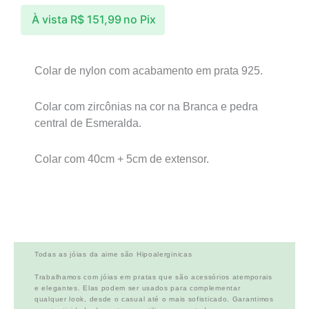
À vista
R$
151,99
no Pix
Colar de nylon com acabamento em prata 925.
Colar com zircônias na cor na Branca e pedra
central de Esmeralda.
Colar com 40cm + 5cm de extensor.
Todas as jóias da aime são Hipoalerginicas
Trabalhamos com jóias em pratas que são acessórios atemporais
e elegantes. Elas podem ser usados para complementar
qualquer look, desde o casual até o mais sofisticado. Garantimos