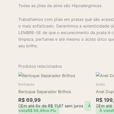
Todas as jóias da aime são Hipoalerginicas
Trabalhamos com jóias em pratas que são acessó
o mais sofisticado. Garantimos a autenticidade d
LEMBRE-SE de que o escurecimento da prata é co
limpeza, perfumes e ate mesmo o ácido úrico que
seu brilho.
Produtos relacionados
Berloques
Anéis
Berloque Separador Brilhos
Anel Dup
R$
69,99
R$
199
Em até 6x de
R$
11,67
sem juros
Em até 
À
vista
R$
66,49
no Pix
À vista