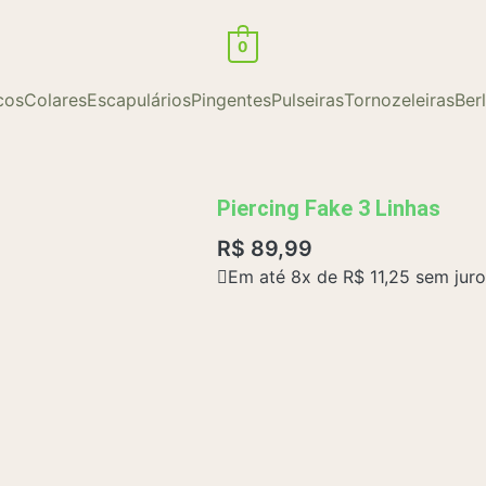
0
cos
Colares
Escapulários
Pingentes
Pulseiras
Tornozeleiras
Ber
Piercing Fake 3 Linhas
R$
89,99
Em até 8x de
R$
11,25
sem juro