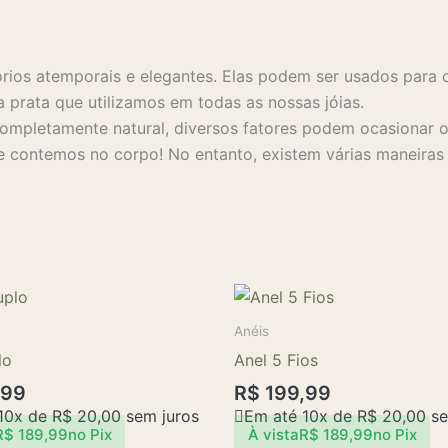
rios atemporais e elegantes. Elas podem ser usados para 
a prata que utilizamos em todas as nossas jóias.
mpletamente natural, diversos fatores podem ocasionar o 
 contemos no corpo! No entanto, existem várias maneiras s
Este
produto
Anéis
tem
lo
Anel 5 Fios
várias
,99
R$
199,99
variantes.
10x de
R$
20,00
sem juros
Em até 10x de
R$
20,00
se
As
R$
189,99
no Pix
À vista
R$
189,99
no Pix