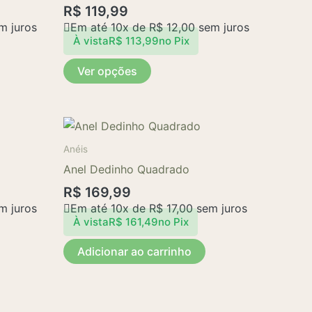
R$
119,99
variantes.
m juros
Em até 10x de
R$
12,00
sem juros
As
À vista
R$
113,99
no Pix
opções
Ver opções
podem
ser
escolhidas
na
página
Anéis
do
Anel Dedinho Quadrado
produto
R$
169,99
m juros
Em até 10x de
R$
17,00
sem juros
À vista
R$
161,49
no Pix
Adicionar ao carrinho