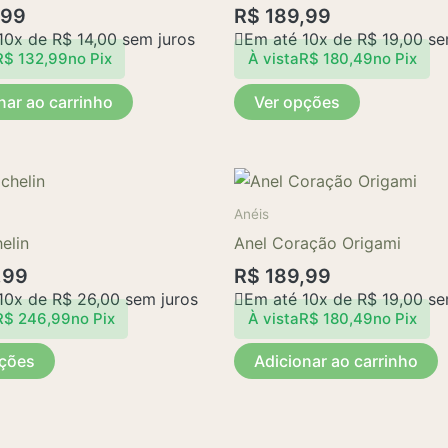
,99
R$
189,99
variantes.
10x de
R$
14,00
sem juros
Em até 10x de
R$
19,00
se
As
R$
132,99
no Pix
À vista
R$
180,49
no Pix
opções
nar ao carrinho
Ver opções
podem
ser
escolhidas
Este
na
produto
página
Anéis
tem
do
elin
Anel Coração Origami
várias
produto
,99
R$
189,99
variantes.
10x de
R$
26,00
sem juros
Em até 10x de
R$
19,00
se
As
R$
246,99
no Pix
À vista
R$
180,49
no Pix
opções
pções
Adicionar ao carrinho
podem
ser
escolhidas
na