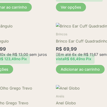
opções
nar ao carrinho
Ver opções
podem
ser
escolhidas
Este
na
produto
página
Brincos
tem
do
ngulo
Brinco Ear Cuff Quadradinh
várias
produto
,99
R$
69,99
variantes.
10x de
R$
13,00
sem juros
Em até 6x de
R$
11,67
sem 
As
R$
123,49
no Pix
vista
R$
66,49
no Pix
opções
pções
Adicionar ao carrinho
podem
ser
escolhidas
Este
na
produto
página
Anéis
tem
do
lho Grego Trevo
Anel Globo
várias
produto