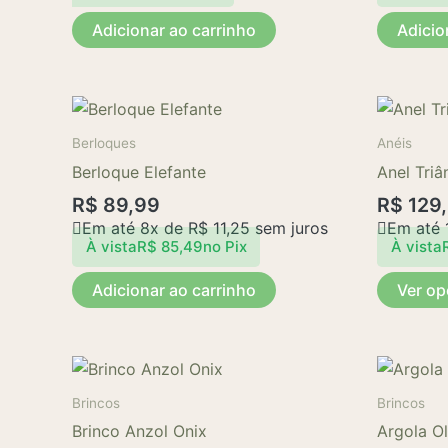
Adicionar ao carrinho
Adicio
Berloques
Anéis
Berloque Elefante
Anel Triâ
R$
89,99
R$
129
Em até 8x de
R$
11,25
sem juros
Em até 
À vista
R$
85,49
no Pix
À vista
Adicionar ao carrinho
Ver o
Brincos
Brincos
Brinco Anzol Onix
Argola O