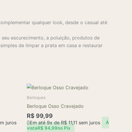
complementar qualquer look, desde o casual até
seu escurecimento, a poluição, produtos de
imples de limpar a prata em casa e restaurar
Berloques
Berloque Osso Cravejado
R$
99,99
m juros
Em até 9x de
R$
11,11
sem juros
À
vista
R$
94,99
no Pix