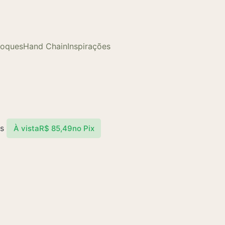
loques
Hand Chain
Inspirações
s
À vista
R$
85,49
no Pix