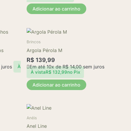
Adicionar ao carrinho
Brincos
os
Argola Pérola M
R$
139,99
juros
Em até 10x de
R$
14,00
sem juros
À
À vista
R$
132,99
no Pix
Adicionar ao carrinho
Este
produto
Anéis
tem
Anel Line
várias