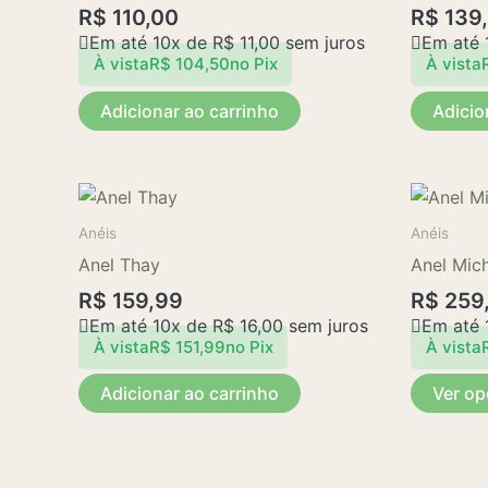
R$
110,00
R$
139
Em até 10x de
R$
11,00
sem juros
Em até 
À vista
R$
104,50
no Pix
À vista
Adicionar ao carrinho
Adicio
Anéis
Anéis
Anel Thay
Anel Mich
R$
159,99
R$
259
Em até 10x de
R$
16,00
sem juros
Em até 
À vista
R$
151,99
no Pix
À vista
Adicionar ao carrinho
Ver o