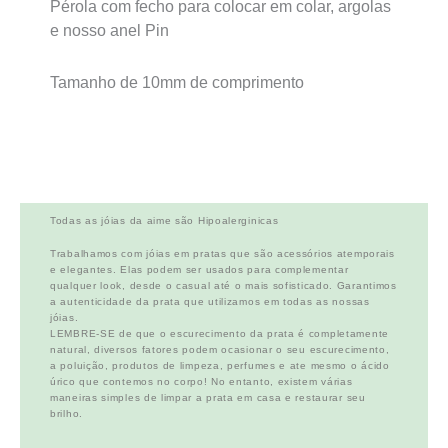
Pérola com fecho para colocar em colar, argolas
e nosso anel Pin
Tamanho de 10mm de comprimento
Todas as jóias da aime são Hipoalerginicas
Trabalhamos com jóias em pratas que são acessórios atemporais
e elegantes. Elas podem ser usados para complementar
qualquer look, desde o casual até o mais sofisticado. Garantimos
a autenticidade da prata que utilizamos em todas as nossas
jóias.
LEMBRE-SE de que o escurecimento da prata é completamente
natural, diversos fatores podem ocasionar o seu escurecimento,
a poluição, produtos de limpeza, perfumes e ate mesmo o ácido
úrico que contemos no corpo! No entanto, existem várias
maneiras simples de limpar a prata em casa e restaurar seu
brilho.