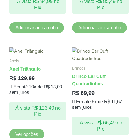
À vista
R$
94,99
no
À vista
R$
85,49
no
Pix
Pix
Adicionar ao carrinho
Adicionar ao carrinho
Este
produto
Anéis
tem
Brincos
Anel Triângulo
várias
Brinco Ear Cuff
R$
129,99
variantes.
Quadradinhos
Em até 10x de
R$
13,00
As
R$
69,99
sem juros
opções
Em até 6x de
R$
11,67
podem
sem juros
À vista
R$
123,49
no
ser
Pix
escolhidas
À vista
R$
66,49
no
na
Pix
página
Ver opções