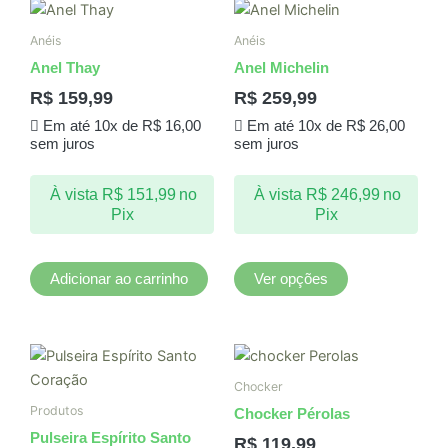
Este
produto
Anéis
Anéis
tem
Anel Thay
Anel Michelin
várias
R$
159,99
R$
259,99
variantes.
Em até 10x de
R$
16,00
Em até 10x de
R$
26,00
As
sem juros
sem juros
opções
podem
À vista
R$
151,99
no
À vista
R$
246,99
no
ser
Pix
Pix
escolhidas
na
página
Adicionar ao carrinho
Ver opções
do
produto
Chocker
Produtos
Chocker Pérolas
Pulseira Espírito Santo
R$
119,99