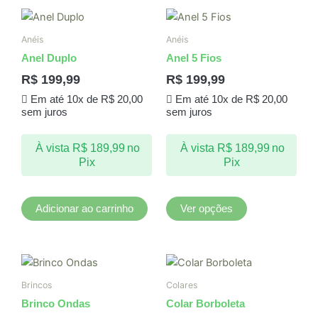
Este
produto
Anéis
Anéis
tem
Anel Duplo
Anel 5 Fios
várias
R$
199,99
R$
199,99
variantes.
Em até 10x de
R$
20,00
Em até 10x de
R$
20,00
As
sem juros
sem juros
opções
podem
À vista
R$
189,99
no
À vista
R$
189,99
no
ser
Pix
Pix
escolhidas
na
página
Adicionar ao carrinho
Ver opções
do
produto
Brincos
Colares
Brinco Ondas
Colar Borboleta