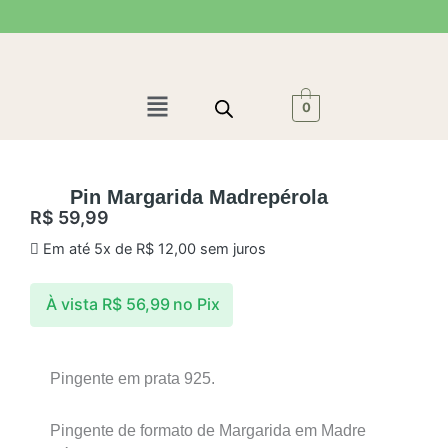
Ir
para
o
conteúdo
Menu
0
Pin Margarida Madrepérola
R$
59,99
Em até 5x de
R$
12,00
sem juros
À vista
R$
56,99
no Pix
Pingente em prata 925.
Pingente de formato de Margarida em Madre