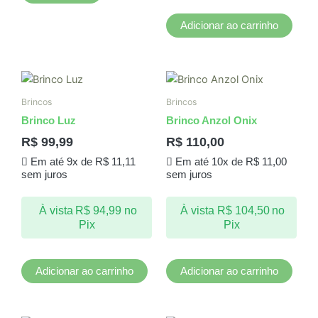
do
produto
Adicionar ao carrinho
Brincos
Brincos
Brinco Luz
Brinco Anzol Onix
R$
99,99
R$
110,00
Em até 9x de
R$
11,11
Em até 10x de
R$
11,00
sem juros
sem juros
À vista
R$
94,99
no
À vista
R$
104,50
no
Pix
Pix
Adicionar ao carrinho
Adicionar ao carrinho