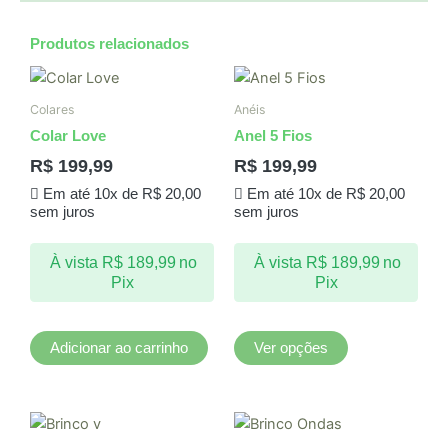
Produtos relacionados
Este
produto
Colares
Anéis
tem
Colar Love
Anel 5 Fios
várias
R$
199,99
R$
199,99
variantes.
Em até 10x de
R$
20,00
Em até 10x de
R$
20,00
As
sem juros
sem juros
opções
podem
À vista
R$
189,99
no
À vista
R$
189,99
no
ser
Pix
Pix
escolhidas
na
página
Adicionar ao carrinho
Ver opções
do
produto