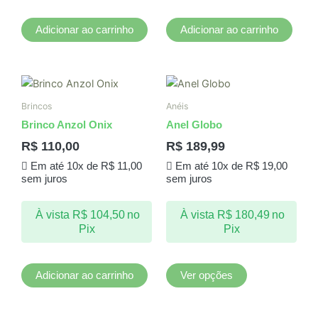
Adicionar ao carrinho
Adicionar ao carrinho
Este
produto
Brincos
Anéis
tem
Brinco Anzol Onix
Anel Globo
várias
R$
110,00
R$
189,99
variantes.
Em até 10x de
R$
11,00
Em até 10x de
R$
19,00
As
sem juros
sem juros
opções
podem
À vista
R$
104,50
no
À vista
R$
180,49
no
ser
Pix
Pix
escolhidas
na
página
Adicionar ao carrinho
Ver opções
do
produto