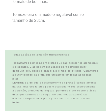
formato de bolinhas.
Tornozeleira em modelo regulável com o
tamanho de 23cm.
Todas as jóias da aime são Hipoalerginicas
Trabalhamos com jóias em pratas que são acessórios atemporais
e elegantes. Elas podem ser usados para complementar
qualquer look, desde o casual até o mais sofisticado. Garantimos
a autenticidade da prata que utilizamos em todas as nossas
jóias.
LEMBRE-SE de que o escurecimento da prata é completamente
natural, diversos fatores podem ocasionar o seu escurecimento,
a poluição, produtos de limpeza, perfumes e ate mesmo o ácido
úrico que contemos no corpo! No entanto, existem várias
maneiras simples de limpar a prata em casa e restaurar seu
brilho.