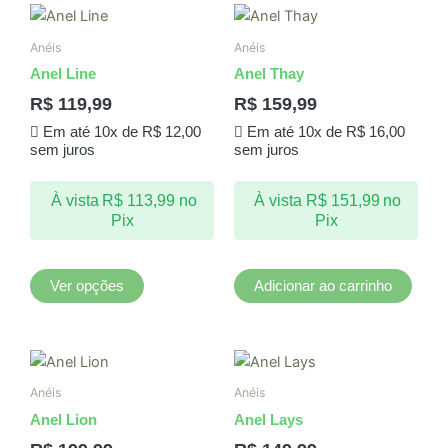
Este
produto
Anéis
Anéis
tem
Anel Line
Anel Thay
várias
R$
119,99
R$
159,99
variantes.
Em até 10x de
R$
12,00
Em até 10x de
R$
16,00
As
sem juros
sem juros
opções
podem
À vista
R$
113,99
no
À vista
R$
151,99
no
ser
Pix
Pix
escolhidas
na
página
Ver opções
Adicionar ao carrinho
do
produto
Anéis
Anéis
Anel Lion
Anel Lays