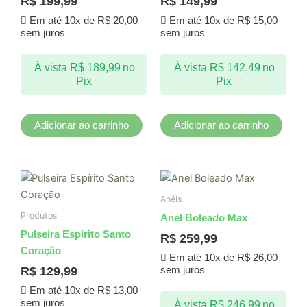
R$
199,99
R$
149,99
Em até 10x de
R$
20,00
Em até 10x de
R$
15,00
sem juros
sem juros
À vista
R$
189,99
no
À vista
R$
142,49
no
Pix
Pix
Adicionar ao carrinho
Adicionar ao carrinho
Este
produto
Anéis
tem
Produtos
Anel Boleado Max
várias
Pulseira Espírito Santo
R$
259,99
variantes.
Coração
Em até 10x de
R$
26,00
As
R$
129,99
sem juros
opções
Em até 10x de
R$
13,00
podem
sem juros
À vista
R$
246,99
no