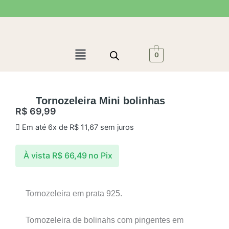
Ir
para
o
conteúdo
Menu
0
Tornozeleira Mini bolinhas
R$
69,99
Em até 6x de
R$
11,67
sem juros
À vista
R$
66,49
no Pix
Tornozeleira em prata 925.
Tornozeleira de bolinahs com pingentes em