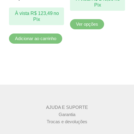
ser
Pix
escolhidas
À vista
R$
123,49
no
na
Pix
página
Ver opções
do
produto
Adicionar ao carrinho
AJUDA E SUPORTE
Garantia
Trocas e devoluções