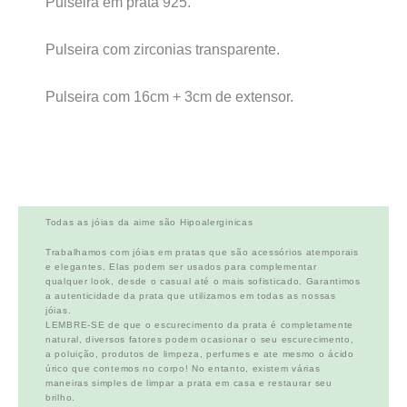
Pulseira em prata 925.
Pulseira com zirconias transparente.
Pulseira com 16cm + 3cm de extensor.
Todas as jóias da aime são Hipoalerginicas
Trabalhamos com jóias em pratas que são acessórios atemporais
e elegantes. Elas podem ser usados para complementar
qualquer look, desde o casual até o mais sofisticado. Garantimos
a autenticidade da prata que utilizamos em todas as nossas
jóias.
LEMBRE-SE de que o escurecimento da prata é completamente
natural, diversos fatores podem ocasionar o seu escurecimento,
a poluição, produtos de limpeza, perfumes e ate mesmo o ácido
úrico que contemos no corpo! No entanto, existem várias
maneiras simples de limpar a prata em casa e restaurar seu
brilho.