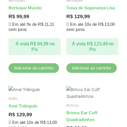
Berloques
Berloques
Berloque Mundo
Trava de Segurança Lisa
R$
99,99
R$
129,99
Em até 9x de
R$
11,11
Em até 10x de
R$
13,00
sem juros
sem juros
À vista
R$
94,99
no
À vista
R$
123,49
no
Pix
Pix
Adicionar ao carrinho
Adicionar ao carrinho
Este
produto
Anéis
tem
Brincos
Anel Triângulo
várias
Brinco Ear Cuff
R$
129,99
variantes.
Quadradinhos
Em até 10x de
R$
13,00
As