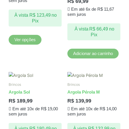
R$
69,99
sem juros
opções
Em até 6x de
R$
11,67
podem
sem juros
À vista
R$
123,49
no
ser
Pix
escolhidas
À vista
R$
66,49
no
na
Pix
página
Ver opções
do
produto
Adicionar ao carrinho
Brincos
Brincos
Argola Sol
Argola Pérola M
R$
189,99
R$
139,99
Em até 10x de
R$
19,00
Em até 10x de
R$
14,00
sem juros
sem juros
À vista
R$
180,49
no
À vista
R$
132,99
no