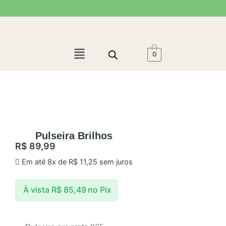
Ir
para
o
conteúdo
Menu
0
Pulseira Brilhos
R$
89,99
Em até 8x de
R$
11,25
sem juros
À vista
R$
85,49
no Pix