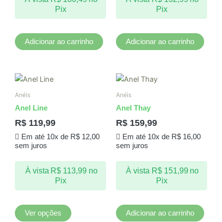
Pix
Pix
Adicionar ao carrinho
Adicionar ao carrinho
Este
produto
Anéis
Anéis
tem
Anel Line
Anel Thay
várias
R$
119,99
R$
159,99
variantes.
Em até 10x de
R$
12,00
Em até 10x de
R$
16,00
As
sem juros
sem juros
opções
podem
À vista
R$
113,99
no
À vista
R$
151,99
no
ser
Pix
Pix
escolhidas
na
página
Ver opções
Adicionar ao carrinho
do