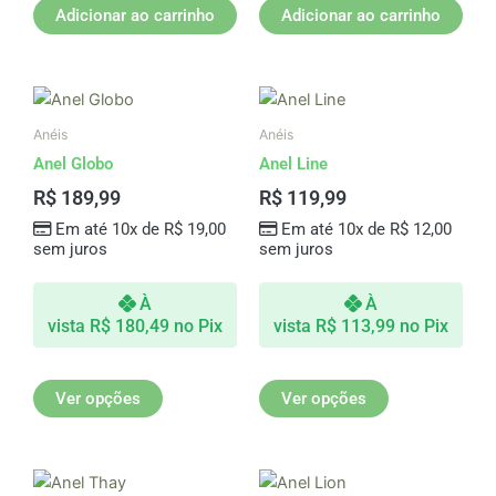
Adicionar ao carrinho
Adicionar ao carrinho
Este
Este
produto
produto
Anéis
Anéis
tem
tem
Anel Globo
Anel Line
várias
várias
R$
189,99
R$
119,99
variantes.
variantes.
Em até 10x de
R$
19,00
Em até 10x de
R$
12,00
As
As
sem juros
sem juros
opções
opções
podem
podem
À
À
ser
ser
vista
R$
180,49
no Pix
vista
R$
113,99
no Pix
escolhidas
escolhidas
na
na
página
página
Ver opções
Ver opções
do
do
produto
produto