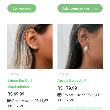
Ver opções
Adicionar ao carrinho
Brincos
Brincos
Brinco Ear Cuff
Argola Boleada P
Quadradinhos
R$
179,99
R$
69,99
Em até 10x de
R$
18,00
sem juros
Em até 6x de
R$
11,67
sem juros