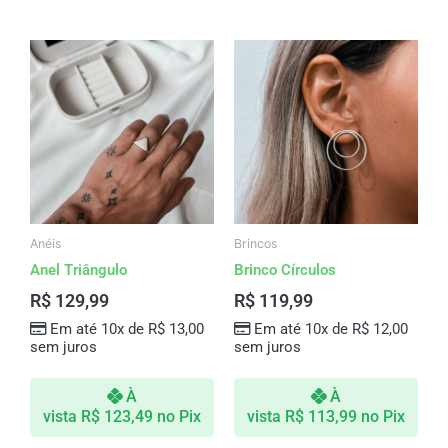
Este
produto
tem
várias
variantes.
As
opções
podem
ser
Anéis
Brincos
escolhidas
Anel Triângulo
Brinco Círculos
na
R$
129,99
R$
119,99
página
Em até 10x de
R$
13,00
Em até 10x de
R$
12,00
do
sem juros
sem juros
produto
À
À
vista
R$
123,49
no Pix
vista
R$
113,99
no Pix