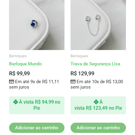
Berloques
Berloques
Berloque Mundo
Trava de Segurança Lisa
R$
99,99
R$
129,99
Em até 9x de
R$
11,11
Em até 10x de
R$
13,00
sem juros
sem juros
À vista
R$
94,99
no
À
Pix
vista
R$
123,49
no Pix
Adicionar ao carrinho
Adicionar ao carrinho