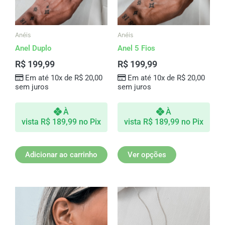
opções
podem
ser
Anéis
Anéis
escolhidas
Anel Duplo
Anel 5 Fios
na
R$
199,99
R$
199,99
página
Em até 10x de
R$
20,00
Em até 10x de
R$
20,00
do
sem juros
sem juros
produto
À
À
vista
R$
189,99
no Pix
vista
R$
189,99
no Pix
Adicionar ao carrinho
Ver opções