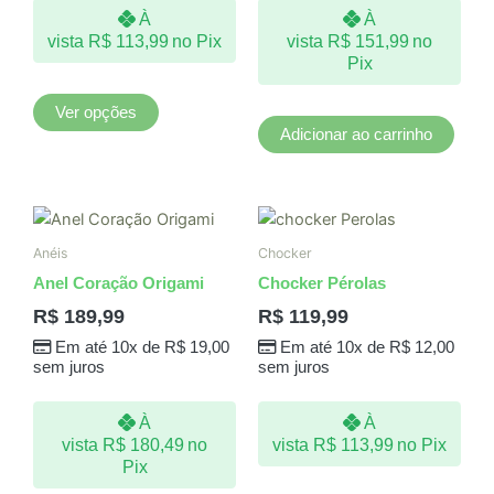
À
À
ser
vista
R$
113,99
no Pix
vista
R$
151,99
no
escolhidas
Pix
na
página
Ver opções
do
Adicionar ao carrinho
produto
Anéis
Chocker
Anel Coração Origami
Chocker Pérolas
R$
189,99
R$
119,99
Em até 10x de
R$
19,00
Em até 10x de
R$
12,00
sem juros
sem juros
À
À
vista
R$
180,49
no
vista
R$
113,99
no Pix
Pix