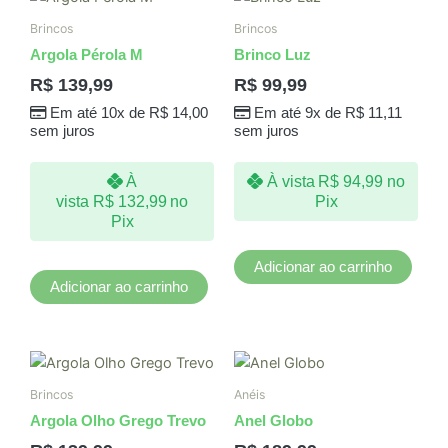
Brincos
Brincos
Argola Pérola M
Brinco Luz
R$
139,99
R$
99,99
Em até 10x de
R$
14,00
Em até 9x de
R$
11,11
sem juros
sem juros
À
À vista
R$
94,99
no
vista
R$
132,99
no
Pix
Pix
Adicionar ao carrinho
Adicionar ao carrinho
Este
produto
Brincos
Anéis
tem
Argola Olho Grego Trevo
Anel Globo
várias