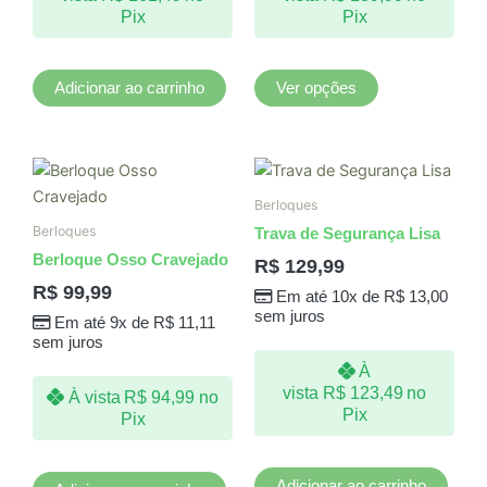
escolhidas
Pix
Pix
na
página
do
Adicionar ao carrinho
Ver opções
produto
Berloques
Berloques
Trava de Segurança Lisa
Berloque Osso Cravejado
R$
129,99
R$
99,99
Em até 10x de
R$
13,00
sem juros
Em até 9x de
R$
11,11
sem juros
À
vista
R$
123,49
no
À vista
R$
94,99
no
Pix
Pix
Adicionar ao carrinho