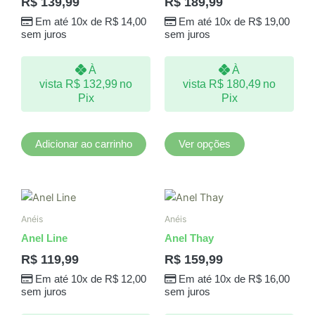
R$
139,99
R$
189,99
variantes.
Em até 10x de
R$
14,00
Em até 10x de
R$
19,00
As
sem juros
sem juros
opções
podem
À
À
ser
vista
R$
132,99
no
vista
R$
180,49
no
escolhidas
Pix
Pix
na
página
do
Adicionar ao carrinho
Ver opções
produto
Este
produto
Anéis
Anéis
tem
Anel Line
Anel Thay
várias
R$
119,99
R$
159,99
variantes.
Em até 10x de
R$
12,00
Em até 10x de
R$
16,00
As
sem juros
sem juros
opções
podem