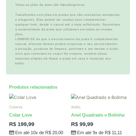
Todas as jóias da aime são Hipoalerginicas
Trabalhamos com jóias em pratas que são acessórios atemporais
e elegantes. Elas podem ser usados para complementar
qualquer look, desde o casual até o mais sofisticado. Garantimos
a autenticidade da prata que utilizamos em todas as nossas
jóias.
LEMBRE-SE de que o escurecimento da prata é completamente
natural, diversos fatores podem ocasionar o seu escurecimento,
a poluição, produtos de limpeza, perfumes e ate mesmo o ácido
úrico que contemos no corpo! No entanto, existem várias
maneiras simples de limpar a prata em casa e restaurar seu
brilho.
Produtos relacionados
Colares
Anéis
Colar Love
Anel Quadrado e Bolinha
R$
199,99
R$
99,99
Em até 10x de
R$
20,00
Em até 9x de
R$
11,11