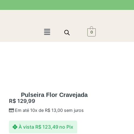
Ir
para
o
conteúdo
Menu
0
Pulseira Flor Cravejada
R$
129,99
Em até 10x de
R$
13,00
sem juros
À vista
R$
123,49
no Pix