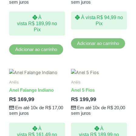
sem juros
sem juros
À
À vista
R$
94,99
no
vista
R$
189,99
no
Pix
Pix
Adicionar ao carrinho
Adicionar ao carrinho
Este
produto
Anéis
Anéis
tem
Anel Falange Indiano
Anel 5 Fios
várias
R$
169,99
R$
199,99
variantes.
Em até 10x de
R$
17,00
Em até 10x de
R$
20,00
As
sem juros
sem juros
opções
podem
À
À
ser
vista
R$
161,49
no
vista
R$
189,99
no