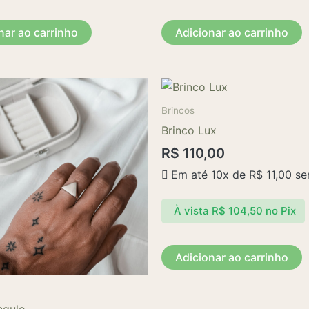
nar ao carrinho
Adicionar ao carrinho
Este
produto
Brincos
tem
Brinco Lux
várias
R$
110,00
variantes.
Em até 10x de
R$
11,00
se
As
opções
À vista
R$
104,50
no Pix
podem
ser
escolhidas
Adicionar ao carrinho
na
página
do