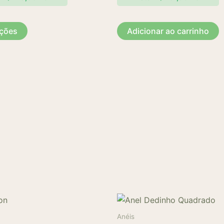
ser
escolhidas
pções
Adicionar ao carrinho
na
página
do
produto
Anéis