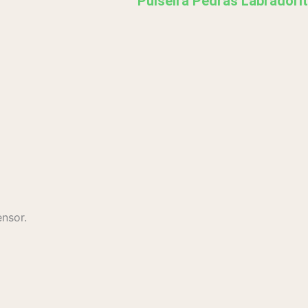
Pulseira Pedras Labradori
nsor.