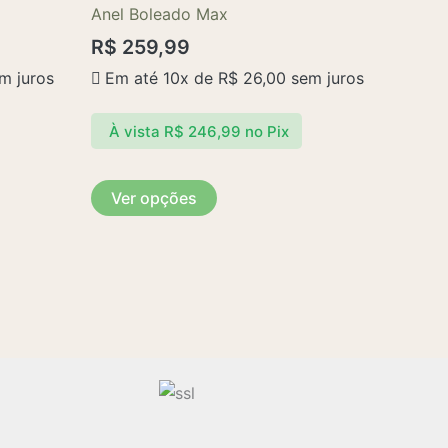
tem
Anel Boleado Max
várias
R$
259,99
variantes.
m juros
Em até 10x de
R$
26,00
sem juros
As
opções
À vista
R$
246,99
no Pix
podem
ser
escolhidas
Ver opções
na
página
do
produto