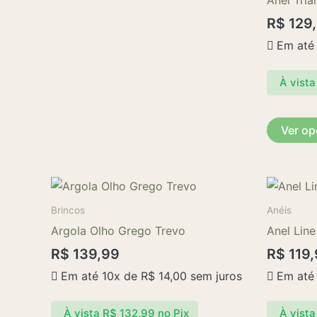
Anel Triâ
R$
129
Em até
À vista
Ver o
Brincos
Anéis
Argola Olho Grego Trevo
Anel Line
R$
139,99
R$
119,
Em até 10x de
R$
14,00
sem juros
Em até
À vista
R$
132,99
no Pix
À vista