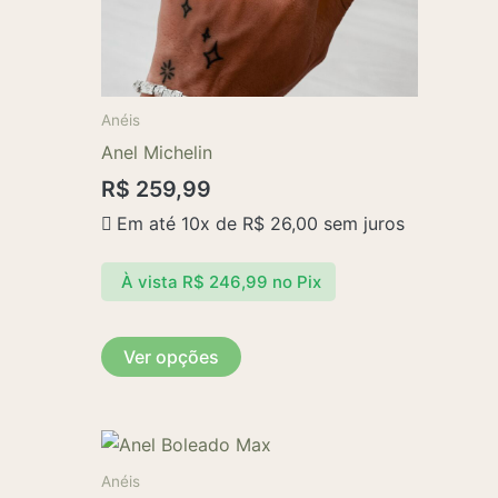
ser
escolhidas
na
página
Anéis
do
Anel Michelin
produto
R$
259,99
Em até 10x de
R$
26,00
sem juros
À vista
R$
246,99
no Pix
Ver opções
Este
produto
Anéis