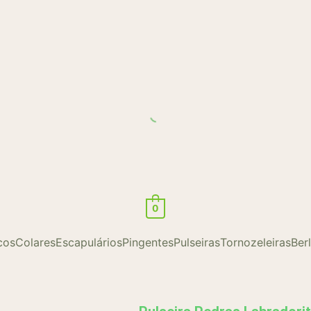
0
cos
Colares
Escapulários
Pingentes
Pulseiras
Tornozeleiras
Ber