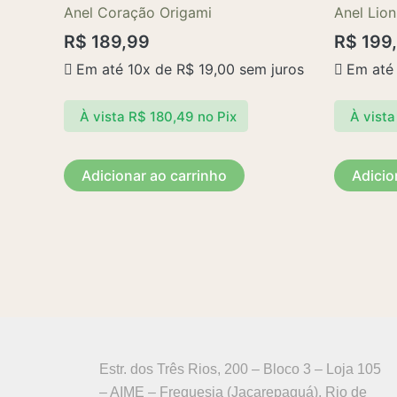
Anel Coração Origami
Anel Lion
R$
189,99
R$
199
Em até 10x de
R$
19,00
sem juros
Em até
À vista
R$
180,49
no Pix
À vista
Adicionar ao carrinho
Adicio
Estr. dos Três Rios, 200 – Bloco 3 – Loja 105
– AIME – Freguesia (Jacarepaguá), Rio de