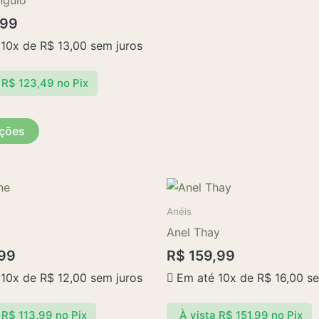
ngulo
produto
,99
 10x de
R$
13,00
sem juros
R$
123,49
no Pix
pções
Este
produto
Anéis
tem
Anel Thay
várias
99
R$
159,99
variantes.
 10x de
R$
12,00
sem juros
Em até 10x de
R$
16,00
se
As
opções
R$
113,99
no Pix
À vista
R$
151,99
no Pix
podem