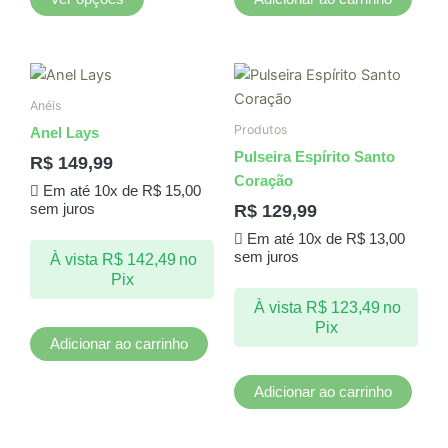
do
produto
Anéis
Produtos
Anel Lays
Pulseira Espírito Santo
R$
149,99
Coração
Em até 10x de
R$
15,00
R$
129,99
sem juros
Em até 10x de
R$
13,00
sem juros
À vista
R$
142,49
no
Pix
À vista
R$
123,49
no
Pix
Adicionar ao carrinho
Adicionar ao carrinho