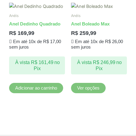
Este
produto
Anéis
Anéis
tem
Anel Dedinho Quadrado
Anel Boleado Max
várias
R$
169,99
R$
259,99
variantes.
Em até 10x de
R$
17,00
Em até 10x de
R$
26,00
As
sem juros
sem juros
opções
podem
À vista
R$
161,49
no
À vista
R$
246,99
no
ser
Pix
Pix
escolhidas
na
página
Adicionar ao carrinho
Ver opções
do
produto