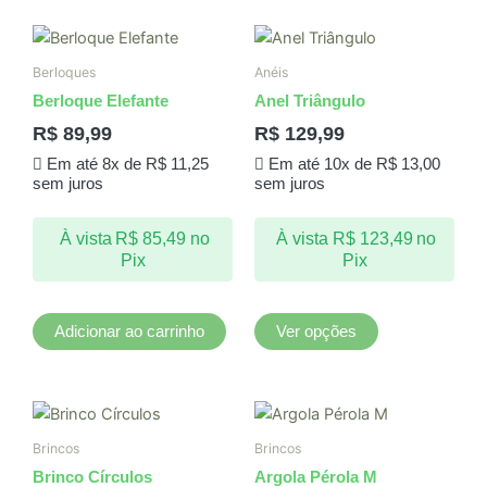
Este
produto
Berloques
Anéis
tem
Berloque Elefante
Anel Triângulo
várias
R$
89,99
R$
129,99
variantes.
Em até 8x de
R$
11,25
Em até 10x de
R$
13,00
As
sem juros
sem juros
opções
podem
À vista
R$
85,49
no
À vista
R$
123,49
no
ser
Pix
Pix
escolhidas
na
página
Adicionar ao carrinho
Ver opções
do
produto
Brincos
Brincos
Brinco Círculos
Argola Pérola M