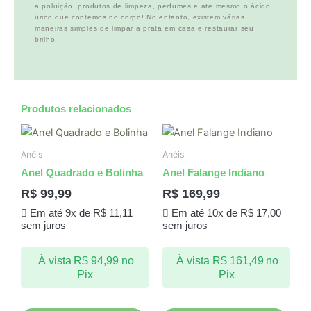
a poluição, produtos de limpeza, perfumes e ate mesmo o ácido
úrico que contemos no corpo! No entanto, existem várias
maneiras simples de limpar a prata em casa e restaurar seu
brilho.
Produtos relacionados
Anéis
Anéis
Anel Quadrado e Bolinha
Anel Falange Indiano
R$
99,99
R$
169,99
Em até 9x de
R$
11,11
Em até 10x de
R$
17,00
sem juros
sem juros
À vista
R$
94,99
no
À vista
R$
161,49
no
Pix
Pix