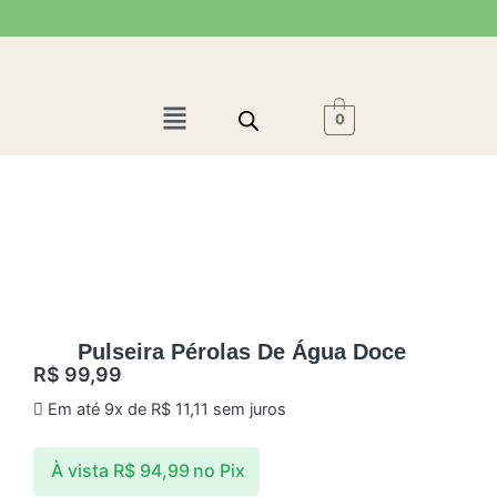
Ir
para
o
conteúdo
Menu
0
Pulseira Pérolas De Água Doce
R$
99,99
Em até 9x de
R$
11,11
sem juros
À vista
R$
94,99
no Pix