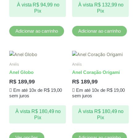
À vista
R$
94,99
no
À vista
R$
132,99
no
Pix
Pix
Adicionar ao carrinho
Adicionar ao carrinho
Este
produto
Anéis
Anéis
tem
Anel Globo
Anel Coração Origami
várias
R$
189,99
R$
189,99
variantes.
Em até 10x de
R$
19,00
Em até 10x de
R$
19,00
As
sem juros
sem juros
opções
podem
À vista
R$
180,49
no
À vista
R$
180,49
no
ser
Pix
Pix
escolhidas
na
página
Ver opções
Adicionar ao carrinho